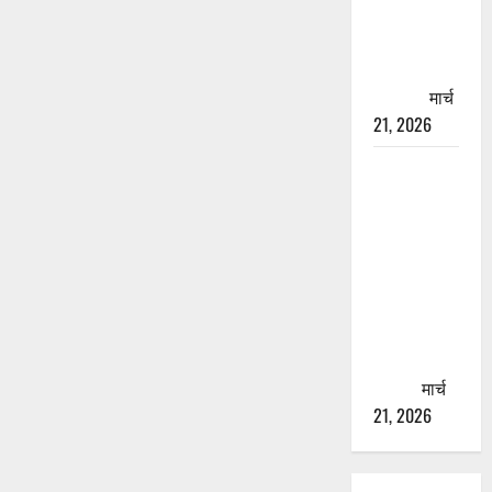
चारधाम
यात्रा से
पहले होगा
काम पूरा
मार्च
21, 2026
AIIMS
ऋषिकेश के
नाम पर
नौकरी का
झांसा! फर्जी
भर्ती विज्ञापन
से युवाओं को
ठगने की
कोशिश
मार्च
21, 2026