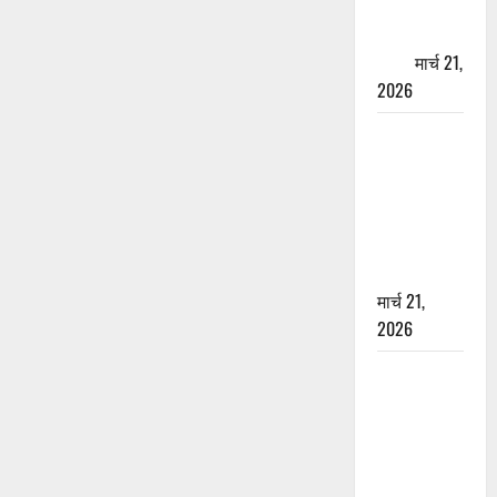
पेपर पर NRI
की जमीन
हड़पी
मार्च 21,
2026
मसूरी रोड
हादसा: खाई में
गिरी थार, एक
युवक की मौत
—SDRF ने
दो को बचाया
मार्च 21,
2026
रामझूला पुल
की मरम्मत
शुरू! 11
करोड़ की
योजना,