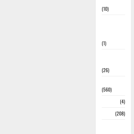
Cuisine
(10)
Food &
Local
Cuisine
(1)
Health &
Wellness
(26)
Local News
(560)
Naukri
(4)
News
(208)
Opinion /
Editorial