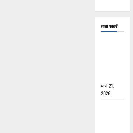
तजा खबरें
दून में रफ्तार
का कहर! 120
Km/h थार ने
स्कूटी सवारों
को कुचला,
एक की मौत
मार्च 21,
2026
ऋषिकेश में
बड़ा प्रॉपर्टी
फ्रॉड! 100
रुपये के स्टांप