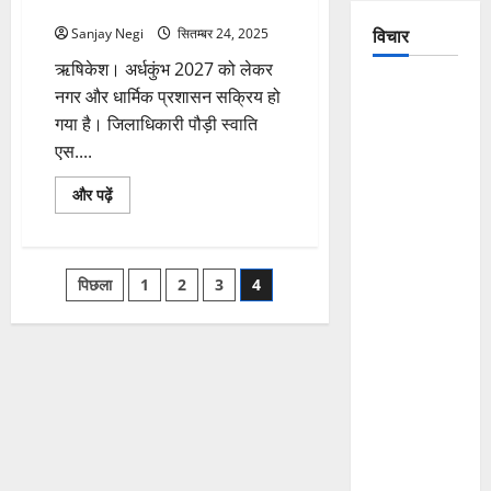
निरीक्षण किया
विचार
Sanjay Negi
सितम्बर 24, 2025
ऋषिकेश। अर्धकुंभ 2027 को लेकर
The
नगर और धार्मिक प्रशासन सक्रिय हो
Crumbling
गया है। जिलाधिकारी पौड़ी स्वाति
Mountains
एस....
of
अर्धकुंभ
और पढ़ें
Uttarakhand:
2027
की
Continuous
तैयारियों
Disasters in
को
लेकर
Posts
Dehradun,
पिछला
1
2
3
4
जिलाधिकारी
ने
Chamoli,
घाटों
pagination
का
and
स्थलीय
निरीक्षण
Joshimath
किया
— Why Is
के
बारे
This
में
और
Destruction
पढ़ें
Repeating?