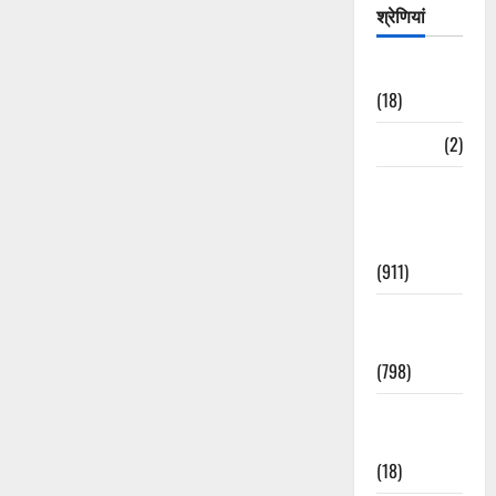
श्रेणियां
Astrology
(18)
Bizarre
(2)
Civic Issues
&
Development
(911)
Crime &
Accident
(798)
Culture &
Lifestyle
(18)