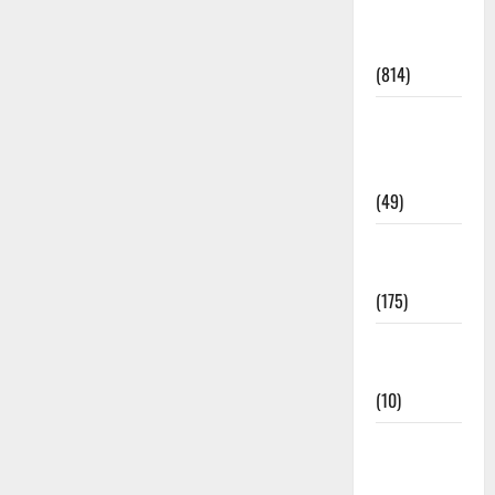
Current
Affairs
(814)
Education &
Exam
Updates
(49)
Festivals &
Events
(175)
Festivals &
Events
(10)
Food &
Local