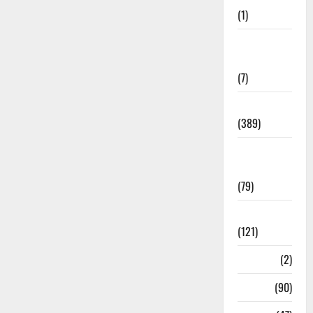
(1)
Opinion &
Editorial
(7)
Politics
(389)
Sarkari
Naukri
(79)
Spirituality
(121)
Temples
(2)
Temples
(90)