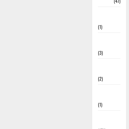
Travel
(47)
Treks &
Adventures
(1)
Treks &
Adventures
(3)
Waterfalls &
Nature
(2)
Waterfalls &
Nature
(1)
Weather
Update