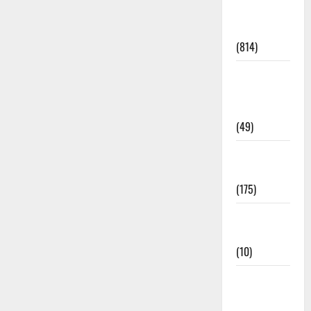
Current
Affairs
(814)
Education &
Exam
Updates
(49)
Festivals &
Events
(175)
Festivals &
Events
(10)
Food &
Local