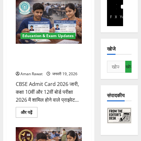
Facebook
X
YouTube
Education & Exam Updates
खोजे
CBSE Admit Card 2026: प्राइवेट
छात्रों के लिए 10वीं-12वीं का हॉल
निम्न
टिकट जारी, ऐसे करें डाउनलोड
को
Aman Rawat
जनवरी 19, 2026
खोजें:
CBSE Admit Card 2026 जारी,
कक्षा 10वीं और 12वीं बोर्ड परीक्षा
संपादकीय
2026 में शामिल होने वाले प्राइवेट...
CBSE
और पढ़ें
Admit
Card
2026:
प्राइवेट
छात्रों
के