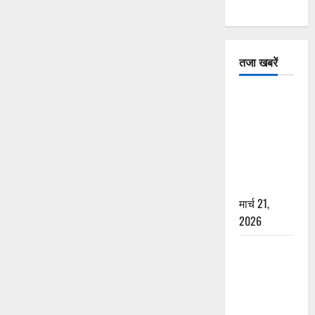
तजा खबरें
दून में रफ्तार
का कहर! 120
Km/h थार ने
स्कूटी सवारों
को कुचला,
एक की मौत
मार्च 21,
2026
ऋषिकेश में
बड़ा प्रॉपर्टी
फ्रॉड! 100
रुपये के स्टांप