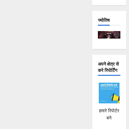
किए
एडमिट
कार्ड,
स्कूल
से
ज्योतिष
करें
प्राप्त
के
बारे
में
और
पढ़ें
अपने क्षेत्र से
करे रिपोर्टिंग
हमारे रिपोर्टर
बने