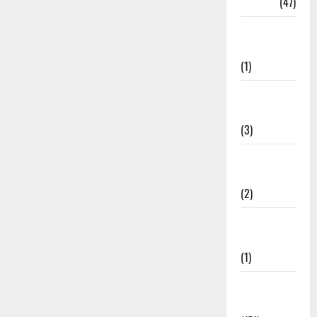
Travel
(47)
Treks &
Adventures
(1)
Treks &
Adventures
(3)
Waterfalls &
Nature
(2)
Waterfalls &
Nature
(1)
Weather
Update