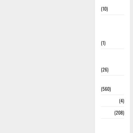
Cuisine
(10)
Food &
Local
Cuisine
(1)
Health &
Wellness
(26)
Local News
(560)
Naukri
(4)
News
(208)
Opinion /
Editorial