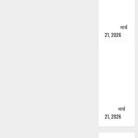
चारधाम
यात्रा से
पहले होगा
काम पूरा
मार्च
21, 2026
AIIMS
ऋषिकेश के
नाम पर
नौकरी का
झांसा! फर्जी
भर्ती विज्ञापन
से युवाओं को
ठगने की
कोशिश
मार्च
21, 2026