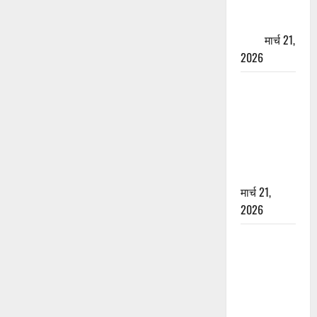
पेपर पर NRI
की जमीन
हड़पी
मार्च 21,
2026
मसूरी रोड
हादसा: खाई में
गिरी थार, एक
युवक की मौत
—SDRF ने
दो को बचाया
मार्च 21,
2026
रामझूला पुल
की मरम्मत
शुरू! 11
करोड़ की
योजना,