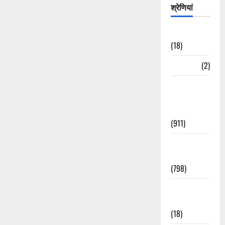
श्रेणियां
Astrology
(18)
Bizarre
(2)
Civic Issues
&
Development
(911)
Crime &
Accident
(798)
Culture &
Lifestyle
(18)