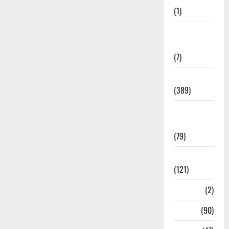
(1)
Opinion &
Editorial
(7)
Politics
(389)
Sarkari
Naukri
(79)
Spirituality
(121)
Temples
(2)
Temples
(90)