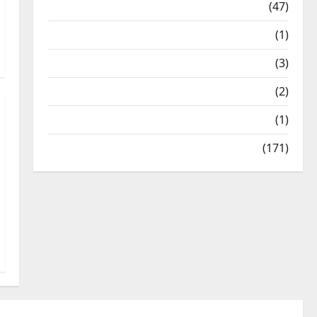
Travel
(47)
Treks & Adventures
(1)
Treks & Adventures
(3)
Waterfalls & Nature
(2)
Waterfalls & Nature
(1)
Weather Update
(171)