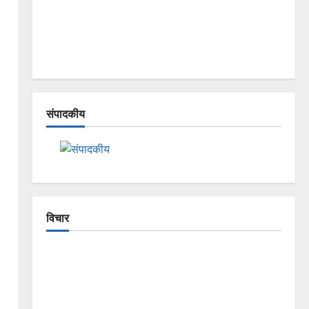
संपादकीय
विचार
The Crumbling Mountains of
Uttarakhand: Continuous Disasters in
Dehradun, Chamoli, and Joshimath —
Why Is This Destruction Repeating?