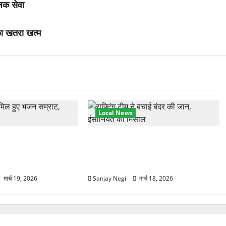
जिक सेवा
का खतरा खत्म
Local News
हुंचे अनूप जलोटा, गंगा
गंगा में बहते बंदर की बचाई जान, राफ्टिंग
ग, स्वामी चिदानंद से
टीम और पर्यटकों का रेस्क्यू वीडियो
वायरल
मार्च 19, 2026
Sanjay Negi
मार्च 18, 2026