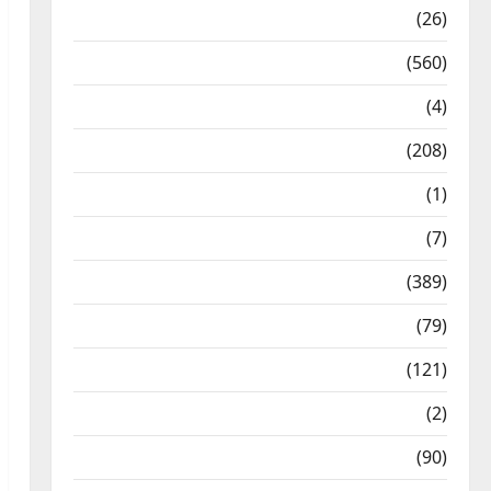
Health & Wellness
(26)
Local News
(560)
Naukri
(4)
News
(208)
Opinion / Editorial
(1)
Opinion & Editorial
(7)
Politics
(389)
Sarkari Naukri
(79)
Spirituality
(121)
Temples
(2)
Temples
(90)