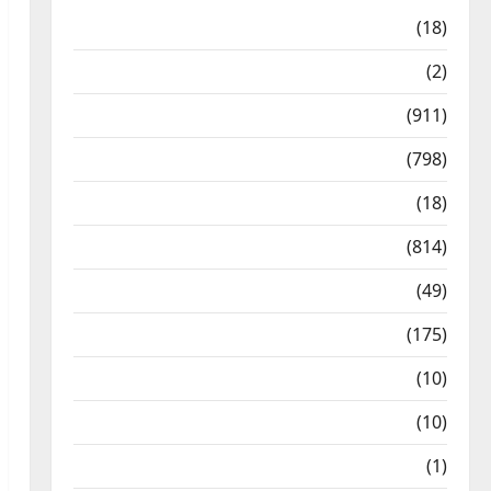
Astrology
(18)
Bizarre
(2)
Civic Issues & Development
(911)
Crime & Accident
(798)
Culture & Lifestyle
(18)
Current Affairs
(814)
Education & Exam Updates
(49)
Festivals & Events
(175)
Festivals & Events
(10)
Food & Local Cuisine
(10)
Food & Local Cuisine
(1)