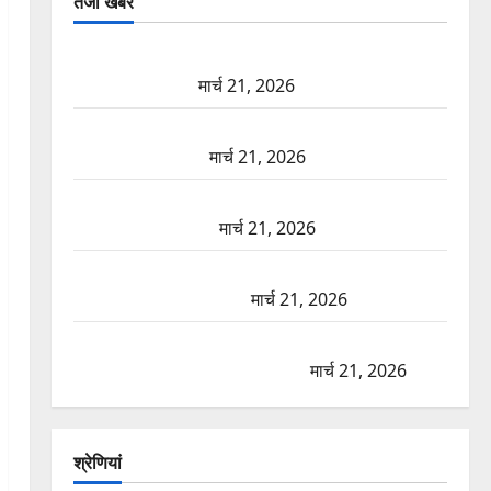
तजा खबरें
दून में रफ्तार का कहर! 120 Km/h थार ने स्कूटी सवारों को
कुचला, एक की मौत
मार्च 21, 2026
ऋषिकेश में बड़ा प्रॉपर्टी फ्रॉड! 100 रुपये के स्टांप पेपर पर
NRI की जमीन हड़पी
मार्च 21, 2026
मसूरी रोड हादसा: खाई में गिरी थार, एक युवक की मौत—
SDRF ने दो को बचाया
मार्च 21, 2026
रामझूला पुल की मरम्मत शुरू! 11 करोड़ की योजना, चारधाम
यात्रा से पहले होगा काम पूरा
मार्च 21, 2026
AIIMS ऋषिकेश के नाम पर नौकरी का झांसा! फर्जी भर्ती
विज्ञापन से युवाओं को ठगने की कोशिश
मार्च 21, 2026
श्रेणियां