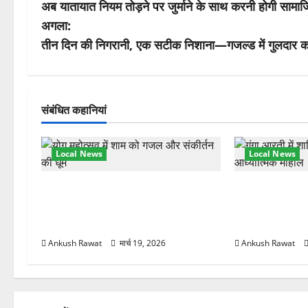
अब यातायात नियम तोड़ने पर जुर्माने के साथ करनी होगी सामा
स्ट
अगला:
ने
तीन दिन की निगरानी, एक सटीक निशाना—गजल्ड में गुलदार 
वि
गे
संबंधित कहानियां
श
Local News
Local News
न
अंतरराष्ट्रीय योग महोत्सव में तीसरे दिन
परमार्थ निकेतन प
योग की गहराई, साधकों ने सीखी प्राणायाम
आरती में लिया भा
और मेडिटेशन तकनीक
मुलाकात
Ankush Rawat
मार्च 19, 2026
Ankush Rawat