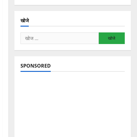
खोजे
निम्न
को
खोजें:
SPONSORED