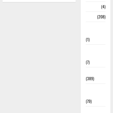
Naukri
(4)
News
(208)
Opinion /
Editorial
(1)
Opinion &
Editorial
(7)
Politics
(389)
Sarkari
Naukri
(79)
Spirituality