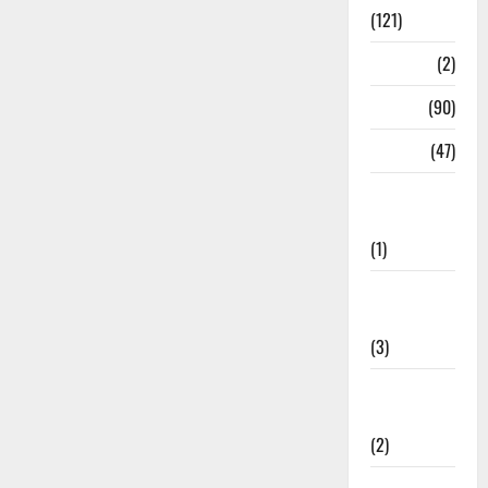
(121)
Temples
(2)
Temples
(90)
Travel
(47)
Treks &
Adventures
(1)
Treks &
Adventures
(3)
Waterfalls &
Nature
(2)
Waterfalls &