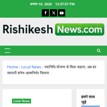
छोड़कर
अगस्त 10, 2026
12:37:58 PM
सामग्री
Facebook
X
YouTube
पर
जाएँ
प्राथमिक
सूची
Home
-
Local News
-
स्वानिधि योजना से मिला सहारा, अब हर
व्यापारी बनेगा आत्मनिर्भर सितारा
हमारे साथ
Local News
जुड़े