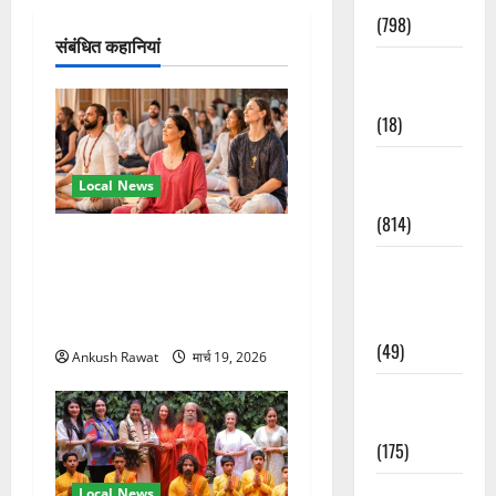
न
(798)
संबंधित कहानियां
Culture &
Lifestyle
(18)
Current
Local News
Affairs
(814)
अंतरराष्ट्रीय योग महोत्सव में
Education &
तीसरे दिन योग की गहराई, साधकों
Exam
ने सीखी प्राणायाम और मेडिटेशन
Updates
तकनीक
(49)
Ankush Rawat
मार्च 19, 2026
Festivals &
Events
(175)
Festivals &
Local News