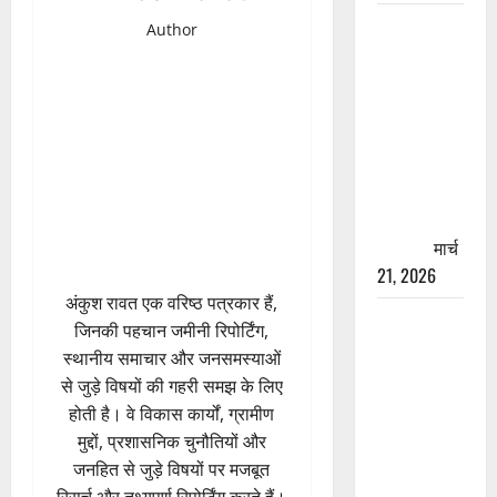
रामझूला पुल
Author
की मरम्मत
शुरू! 11
करोड़ की
योजना,
चारधाम
यात्रा से
पहले होगा
काम पूरा
मार्च
21, 2026
अंकुश रावत एक वरिष्ठ पत्रकार हैं,
AIIMS
जिनकी पहचान जमीनी रिपोर्टिंग,
ऋषिकेश के
स्थानीय समाचार और जनसमस्याओं
नाम पर
से जुड़े विषयों की गहरी समझ के लिए
नौकरी का
होती है। वे विकास कार्यों, ग्रामीण
झांसा! फर्जी
मुद्दों, प्रशासनिक चुनौतियों और
भर्ती विज्ञापन
जनहित से जुड़े विषयों पर मजबूत
से युवाओं को