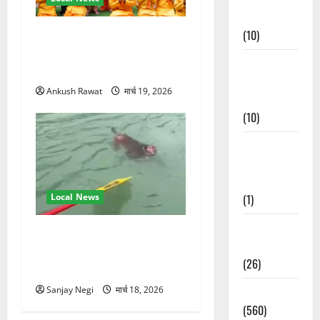
Events
(10)
परमार्थ निकेतन पहुंचे अनूप
जलोटा, गंगा आरती में लिया भाग,
Food &
स्वामी चिदानंद से मुलाकात
Local
Ankush Rawat
मार्च 19, 2026
Cuisine
(10)
Food &
Local
Cuisine
(1)
Local News
Health &
गंगा में बहते बंदर की बचाई जान,
Wellness
राफ्टिंग टीम और पर्यटकों का
(26)
रेस्क्यू वीडियो वायरल
Local News
Sanjay Negi
मार्च 18, 2026
(560)