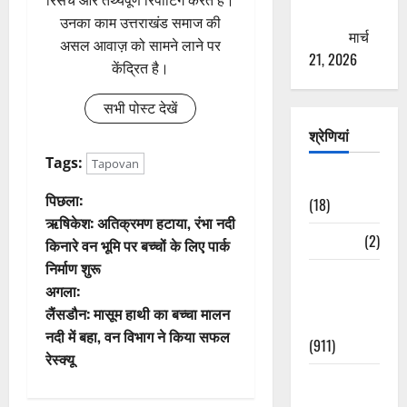
रिसर्च और तथ्यपूर्ण रिपोर्टिंग करते हैं।
ठगने की
उनका काम उत्तराखंड समाज की
कोशिश
मार्च
असल आवाज़ को सामने लाने पर
21, 2026
केंद्रित है।
सभी पोस्ट देखें
श्रेणियां
Tags:
Tapovan
Astrology
पो
पिछला:
(18)
ऋषिकेश: अतिक्रमण हटाया, रंभा नदी
स्ट
Bizarre
(2)
किनारे वन भूमि पर बच्चों के लिए पार्क
निर्माण शुरू
ने
Civic Issues
अगला:
&
वि
लैंसडौन: मासूम हाथी का बच्चा मालन
Development
नदी में बहा, वन विभाग ने किया सफल
(911)
गे
रेस्क्यू
Crime &
श
Accident