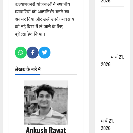
2026
कल्याणकारी योजनाओं ने स्थानीय
व्यापारियों को आत्मनिर्भर बनने का
ऋषिकेश में
अवसर दिया और उन्हें उनके व्यवसाय
बड़ा प्रॉपर्टी
को नई दिशा में ले जाने के लिए
फ्रॉड! 100
प्रोत्साहित किया।
रुपये के स्टांप
पेपर पर NRI
की जमीन
हड़पी
मार्च 21,
2026
लेखक के बारे में
मसूरी रोड
हादसा: खाई में
गिरी थार, एक
युवक की मौत
—SDRF ने
दो को बचाया
मार्च 21,
2026
Ankush Rawat