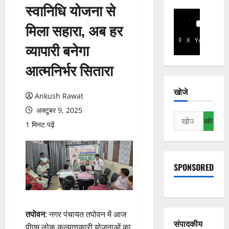
स्वानिधि योजना से
मिला सहारा, अब हर
Facebook
X
YouTube
व्यापारी बनेगा
आत्मनिर्भर सितारा
खोजे
Ankush Rawat
अक्टूबर 9, 2025
निम्न
1 मिनट पढ़ें
को
खोजें:
SPONSORED
तपोवन
: नगर पंचायत तपोवन में आज
संपादकीय
पीएम लोक कल्याणकारी योजनाओं का