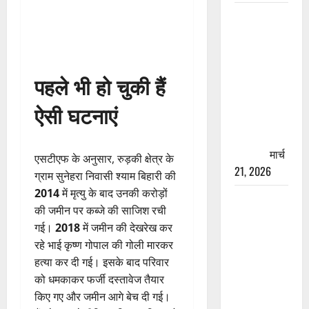
रामझूला पुल
की मरम्मत
शुरू! 11
करोड़ की
पहले भी हो चुकी हैं
योजना,
चारधाम
ऐसी घटनाएं
यात्रा से
पहले होगा
काम पूरा
मार्च
एसटीएफ के अनुसार, रुड़की क्षेत्र के
21, 2026
ग्राम सुनेहरा निवासी श्याम बिहारी की
2014
में मृत्यु के बाद उनकी करोड़ों
AIIMS
की जमीन पर कब्जे की साजिश रची
ऋषिकेश के
गई।
2018
में जमीन की देखरेख कर
नाम पर
रहे भाई कृष्ण गोपाल की गोली मारकर
नौकरी का
हत्या कर दी गई। इसके बाद परिवार
झांसा! फर्जी
को धमकाकर फर्जी दस्तावेज तैयार
भर्ती विज्ञापन
किए गए और जमीन आगे बेच दी गई।
से युवाओं को