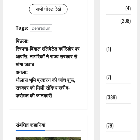
Naukri
(4)
सभी पोस्ट देखें
News
(208)
Tags:
Dehradun
Opinion /
पो
पिछला:
Editorial
रिस्पना-बिंदाल एलिवेटेड कॉरिडोर पर
(1)
स्ट
आपत्ति, नागरिकों ने राज्य सरकार से
Opinion &
मांगा जवाब
ने
Editorial
अगला:
(7)
वि
धौलास भूमि प्रकरण की जांच शुरू,
सरकार को मिली संदिग्ध खरीद-
Politics
गे
फरोख्त की जानकारी
(389)
श
Sarkari
Naukri
न
संबंधित कहानियां
(79)
Spirituality