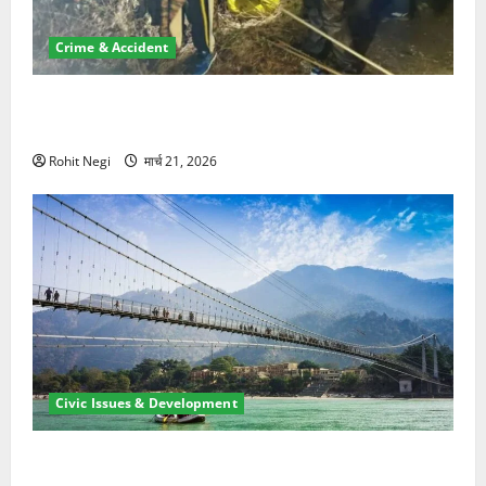
Crime & Accident
मसूरी रोड हादसा: खाई में गिरी थार, एक युवक की मौत—SDRF
ने दो को बचाया
Rohit Negi
मार्च 21, 2026
Civic Issues & Development
रामझूला पुल की मरम्मत शुरू! 11 करोड़ की योजना, चारधाम