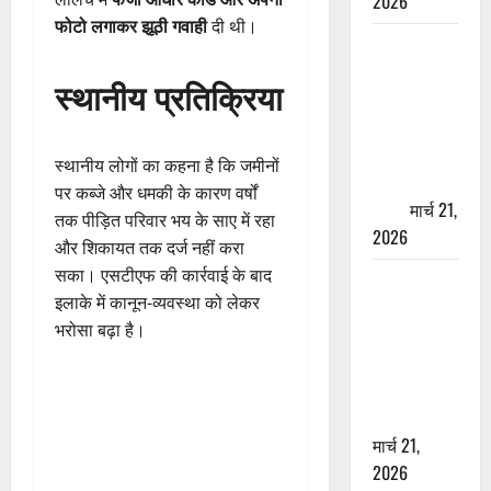
2026
फोटो लगाकर झूठी गवाही
दी थी।
ऋषिकेश में
बड़ा प्रॉपर्टी
स्थानीय प्रतिक्रिया
फ्रॉड! 100
रुपये के स्टांप
पेपर पर NRI
स्थानीय लोगों का कहना है कि जमीनों
की जमीन
पर कब्जे और धमकी के कारण वर्षों
हड़पी
मार्च 21,
तक पीड़ित परिवार भय के साए में रहा
2026
और शिकायत तक दर्ज नहीं करा
सका। एसटीएफ की कार्रवाई के बाद
मसूरी रोड
इलाके में कानून-व्यवस्था को लेकर
हादसा: खाई में
भरोसा बढ़ा है।
गिरी थार, एक
युवक की मौत
—SDRF ने
दो को बचाया
मार्च 21,
2026