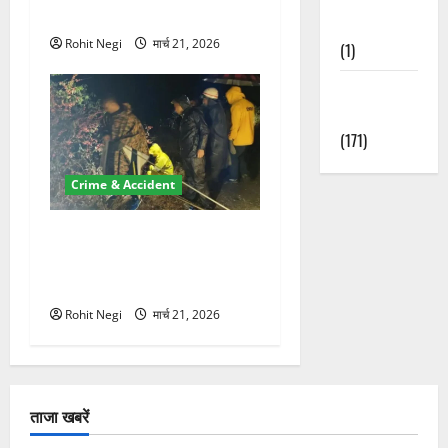
की जमीन हड़पी
Nature
Rohit Negi
मार्च 21, 2026
(1)
Weather
Update
(171)
Crime & Accident
मसूरी रोड हादसा: खाई में गिरी
थार, एक युवक की मौत—SDRF
ने दो को बचाया
Rohit Negi
मार्च 21, 2026
ताजा खबरें