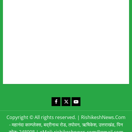
Our Team
Fact Checking Policy
Disclaimer
Editorial Policy
Privacy Policy
Cookies Policy
Corrections & Complaints Policy
Corrections & Grievance Redressal Policy
Terms & Condition
Advertising & Sponsored Content Policy
Contact Us
Facebook
X
YouTube
Copyright © All rights reserved.
|
RishikeshNews.Com
- महानंदा काम्प्लेक्स, बद्रीनाथ रोड, तपोवन, ऋषिकेश, उत्तराखंड, पिन
कोड: 248008 | eMail: rishikeshnews.com@gmail.com