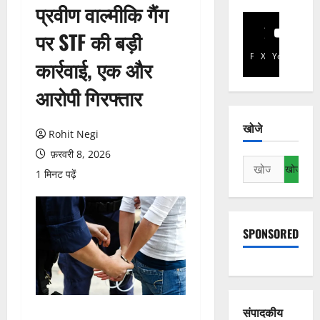
प्रवीण वाल्मीकि गैंग
पर STF की बड़ी
Facebook
X
YouTube
कार्रवाई, एक और
आरोपी गिरफ्तार
खोजे
Rohit Negi
फ़रवरी 8, 2026
निम्न
1 मिनट पढ़ें
को
खोजें:
SPONSORED
संपादकीय