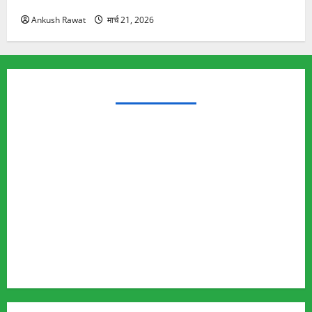
यात्रा से पहले होगा काम पूरा
Ankush Rawat
मार्च 21, 2026
TRENDING TOPICS
Rishikesh Land Protest
Ankita Bhandari Murder Case
Wildlife Conflict
Leopard Attack
Bear Attack
Elephant Attack
Articles
Sukhwant Singh Suicide Case
Save Auli