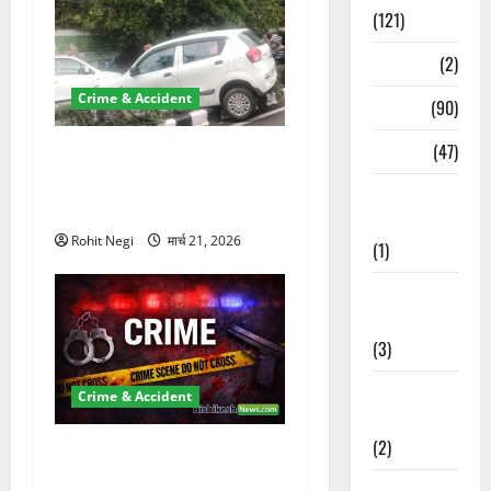
(121)
Temples
(2)
Crime & Accident
Temples
(90)
Travel
(47)
दून में रफ्तार का कहर! 120
Km/h थार ने स्कूटी सवारों को
Treks &
कुचला, एक की मौत
Adventures
Rohit Negi
मार्च 21, 2026
(1)
Treks &
Adventures
(3)
Waterfalls &
Crime & Accident
Nature
(2)
ऋषिकेश में बड़ा प्रॉपर्टी फ्रॉड!
100 रुपये के स्टांप पेपर पर NRI
Waterfalls &