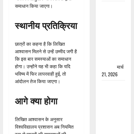
समाधान किया जाएगा।
रामझूला पुल
की मरम्मत
शुरू! 11
स्थानीय प्रतिक्रिया
करोड़ की
योजना,
चारधाम
छात्रों का कहना है कि लिखित
यात्रा से
आश्वासन मिलने से उन्हें उम्मीद जगी है
पहले होगा
कि इस बार समस्याओं का समाधान
काम पूरा
मार्च
होगा। उन्होंने यह भी कहा कि यदि
21, 2026
भविष्य में फिर लापरवाही हुई, तो
आंदोलन तेज किया जाएगा।
AIIMS
ऋषिकेश के
आगे क्या होगा
नाम पर
नौकरी का
झांसा! फर्जी
लिखित आश्वासन के अनुसार
भर्ती विज्ञापन
विश्वविद्यालय प्रशासन अब नियमित
से युवाओं को