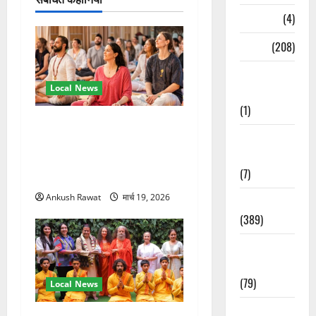
Naukri
(4)
News
(208)
Opinion /
Local News
Editorial
(1)
अंतरराष्ट्रीय योग महोत्सव में
Opinion &
तीसरे दिन योग की गहराई, साधकों
Editorial
ने सीखी प्राणायाम और मेडिटेशन
(7)
तकनीक
Ankush Rawat
मार्च 19, 2026
Politics
(389)
Sarkari
Naukri
(79)
Local News
Spirituality