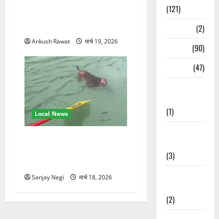
परमार्थ निकेतन पहुंचे अनूप
(121)
जलोटा, गंगा आरती में लिया भाग,
स्वामी चिदानंद से मुलाकात
Temples
(2)
Ankush Rawat
मार्च 19, 2026
Temples
(90)
Travel
(47)
Treks &
Adventures
(1)
Local News
Treks &
गंगा में बहते बंदर की बचाई जान,
Adventures
राफ्टिंग टीम और पर्यटकों का
(3)
रेस्क्यू वीडियो वायरल
Waterfalls &
Sanjay Negi
मार्च 18, 2026
Nature
(2)
Waterfalls &