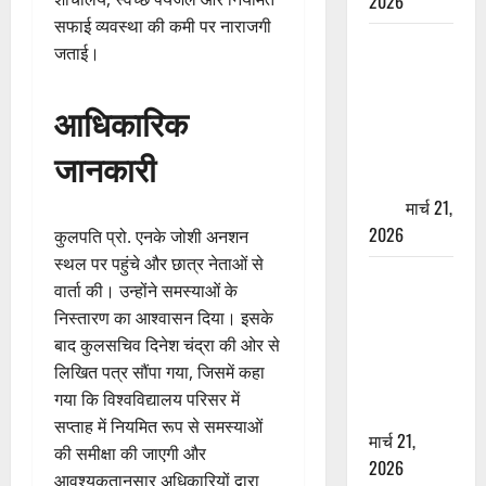
2026
सफाई व्यवस्था की कमी पर नाराजगी
ऋषिकेश में
जताई।
बड़ा प्रॉपर्टी
फ्रॉड! 100
आधिकारिक
रुपये के स्टांप
पेपर पर NRI
जानकारी
की जमीन
हड़पी
मार्च 21,
2026
कुलपति प्रो. एनके जोशी अनशन
स्थल पर पहुंचे और छात्र नेताओं से
मसूरी रोड
वार्ता की। उन्होंने समस्याओं के
हादसा: खाई में
निस्तारण का आश्वासन दिया। इसके
गिरी थार, एक
बाद कुलसचिव दिनेश चंद्रा की ओर से
युवक की मौत
लिखित पत्र सौंपा गया, जिसमें कहा
—SDRF ने
गया कि विश्वविद्यालय परिसर में
दो को बचाया
सप्ताह में नियमित रूप से समस्याओं
मार्च 21,
की समीक्षा की जाएगी और
2026
आवश्यकतानुसार अधिकारियों द्वारा