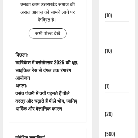
उनका काम उत्तराखंड समाज की
Events
असल आवाज़ को सामने लाने पर
(10)
केंद्रित है।
Food &
सभी पोस्ट देखें
Local
Cuisine
(10)
पो
पिछला:
ऋषिकेश में बसंतोत्सव 2026 की धूम,
Food &
स्ट
साइकिल रेस से दंगल तक रंगारंग
Local
आयोजन
Cuisine
ने
अगला:
(1)
वि
वसंत पंचमी में क्यों पहनते हैं पीले
Health &
वस्त्र और चढ़ाते हैं पीले भोग, जानिए
गे
Wellness
धार्मिक और वैज्ञानिक कारण
(26)
श
Local News
न
(560)
संबंधित कहानियां