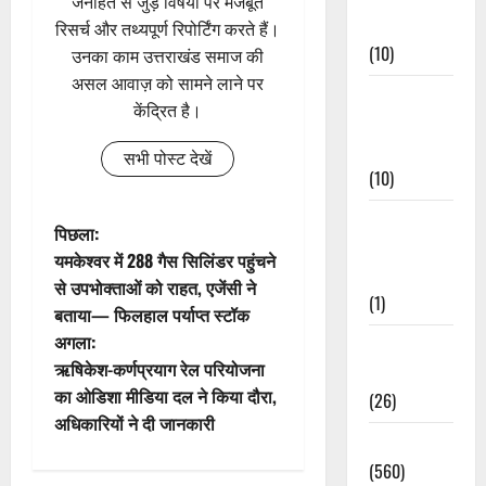
जनहित से जुड़े विषयों पर मजबूत
Events
रिसर्च और तथ्यपूर्ण रिपोर्टिंग करते हैं।
(10)
उनका काम उत्तराखंड समाज की
असल आवाज़ को सामने लाने पर
Food &
केंद्रित है।
Local
Cuisine
सभी पोस्ट देखें
(10)
Food &
पो
पिछला:
Local
यमकेश्वर में 288 गैस सिलिंडर पहुंचने
स्ट
Cuisine
से उपभोक्ताओं को राहत, एजेंसी ने
(1)
बताया— फिलहाल पर्याप्त स्टॉक
ने
अगला:
Health &
वि
ऋषिकेश-कर्णप्रयाग रेल परियोजना
Wellness
का ओडिशा मीडिया दल ने किया दौरा,
(26)
गे
अधिकारियों ने दी जानकारी
Local News
श
(560)