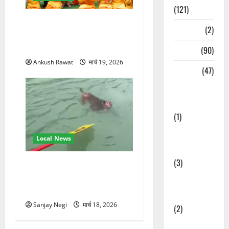
(121)
परमार्थ निकेतन पहुंचे अनूप
Temples
(2)
जलोटा, गंगा आरती में लिया भाग,
स्वामी चिदानंद से मुलाकात
Temples
(90)
Ankush Rawat
मार्च 19, 2026
Travel
(47)
Treks &
Adventures
(1)
Treks &
Local News
Adventures
(3)
गंगा में बहते बंदर की बचाई जान,
राफ्टिंग टीम और पर्यटकों का
Waterfalls &
रेस्क्यू वीडियो वायरल
Nature
Sanjay Negi
मार्च 18, 2026
(2)
Waterfalls &