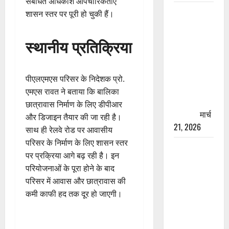
संबंधित अधिकांश औपचारिकताएं
रामझूला पुल
शासन स्तर पर पूरी हो चुकी हैं।
की मरम्मत
शुरू! 11
स्थानीय प्रतिक्रिया
करोड़ की
योजना,
चारधाम
पीएलएमएस परिसर के निदेशक प्रो.
यात्रा से
एमएस रावत ने बताया कि बालिका
पहले होगा
छात्रावास निर्माण के लिए डीपीआर
काम पूरा
मार्च
और डिजाइन तैयार की जा रही है।
21, 2026
साथ ही रेलवे रोड पर आवासीय
परिसर के निर्माण के लिए शासन स्तर
AIIMS
पर प्रक्रिया आगे बढ़ रही है। इन
ऋषिकेश के
परियोजनाओं के पूरा होने के बाद
नाम पर
परिसर में आवास और छात्रावास की
नौकरी का
कमी काफी हद तक दूर हो जाएगी।
झांसा! फर्जी
भर्ती विज्ञापन
से युवाओं को