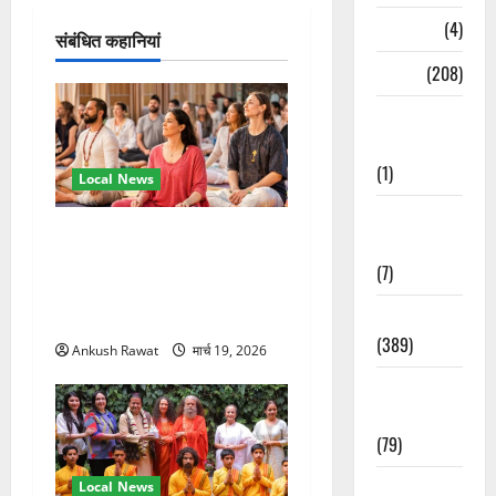
न
Naukri
(4)
संबंधित कहानियां
News
(208)
Opinion /
Editorial
(1)
Local News
Opinion &
अंतरराष्ट्रीय योग महोत्सव में
Editorial
तीसरे दिन योग की गहराई, साधकों
(7)
ने सीखी प्राणायाम और मेडिटेशन
Politics
तकनीक
(389)
Ankush Rawat
मार्च 19, 2026
Sarkari
Naukri
(79)
Spirituality
Local News