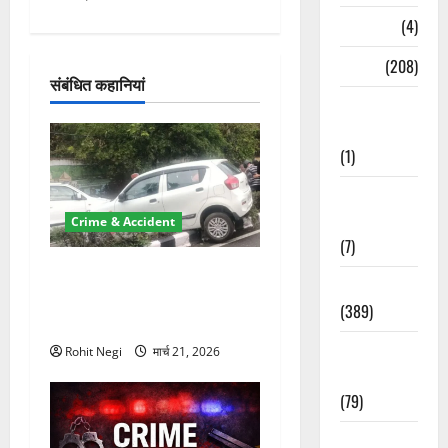
गे
Naukri
(4)
श
News
(208)
संबंधित कहानियां
न
Opinion /
Editorial
(1)
Opinion &
Editorial
Crime & Accident
(7)
दून में रफ्तार का कहर! 120
Politics
Km/h थार ने स्कूटी सवारों को
(389)
कुचला, एक की मौत
Sarkari
Rohit Negi
मार्च 21, 2026
Naukri
(79)
Spirituality