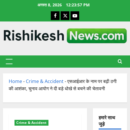
छोड़कर
अगस्त 8, 2026
12:23:58 PM
सामग्री
Facebook
X
YouTube
पर
जाएँ
प्राथमिक
सूची
Home
-
Crime & Accident
-
एसआईआर के नाम पर बढ़ी ठगी
की आशंका, चुनाव आयोग ने दी बड़े धोखे से बचने की चेतावनी
हमारे साथ
Crime & Accident
जुड़े