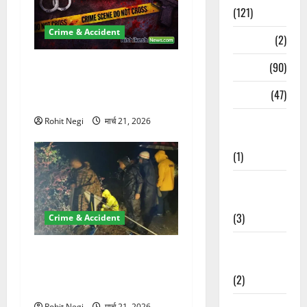
(121)
Crime & Accident
Temples
(2)
Temples
(90)
ऋषिकेश में बड़ा प्रॉपर्टी फ्रॉड!
100 रुपये के स्टांप पेपर पर NRI
Travel
(47)
की जमीन हड़पी
Treks &
Rohit Negi
मार्च 21, 2026
Adventures
(1)
Treks &
Adventures
(3)
Crime & Accident
Waterfalls &
मसूरी रोड हादसा: खाई में गिरी
Nature
थार, एक युवक की मौत—SDRF
(2)
ने दो को बचाया
Waterfalls &
Rohit Negi
मार्च 21, 2026