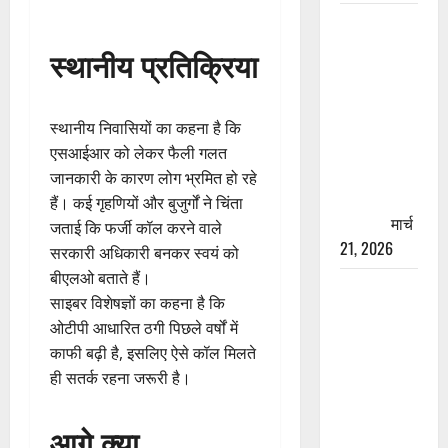
रामझूला पुल
की मरम्मत
स्थानीय प्रतिक्रिया
शुरू! 11
करोड़ की
योजना,
स्थानीय निवासियों का कहना है कि
चारधाम
एसआईआर को लेकर फैली गलत
यात्रा से
जानकारी के कारण लोग भ्रमित हो रहे
पहले होगा
हैं। कई गृहणियों और बुजुर्गों ने चिंता
काम पूरा
मार्च
जताई कि फर्जी कॉल करने वाले
21, 2026
सरकारी अधिकारी बनकर स्वयं को
बीएलओ बताते हैं।
AIIMS
साइबर विशेषज्ञों का कहना है कि
ऋषिकेश के
ओटीपी आधारित ठगी पिछले वर्षों में
नाम पर
काफी बढ़ी है, इसलिए ऐसे कॉल मिलते
नौकरी का
ही सतर्क रहना जरूरी है।
झांसा! फर्जी
भर्ती विज्ञापन
आगे क्या
से युवाओं को