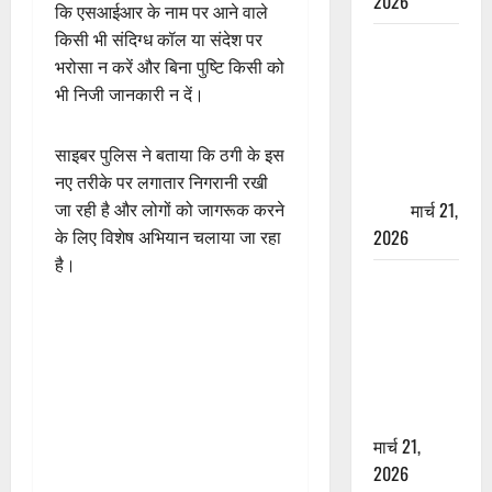
2026
कि एसआईआर के नाम पर आने वाले
किसी भी संदिग्ध कॉल या संदेश पर
ऋषिकेश में
भरोसा न करें और बिना पुष्टि किसी को
बड़ा प्रॉपर्टी
भी निजी जानकारी न दें।
फ्रॉड! 100
रुपये के स्टांप
पेपर पर NRI
साइबर पुलिस ने बताया कि ठगी के इस
की जमीन
नए तरीके पर लगातार निगरानी रखी
हड़पी
मार्च 21,
जा रही है और लोगों को जागरूक करने
2026
के लिए विशेष अभियान चलाया जा रहा
है।
मसूरी रोड
हादसा: खाई में
गिरी थार, एक
युवक की मौत
—SDRF ने
दो को बचाया
मार्च 21,
2026