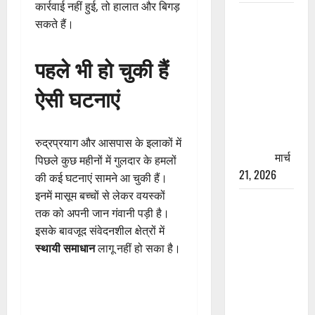
कार्रवाई नहीं हुई, तो हालात और बिगड़
रामझूला पुल
सकते हैं।
की मरम्मत
शुरू! 11
पहले भी हो चुकी हैं
करोड़ की
योजना,
ऐसी घटनाएं
चारधाम
यात्रा से
पहले होगा
रुद्रप्रयाग और आसपास के इलाकों में
काम पूरा
मार्च
पिछले कुछ महीनों में गुलदार के हमलों
21, 2026
की कई घटनाएं सामने आ चुकी हैं।
इनमें मासूम बच्चों से लेकर वयस्कों
AIIMS
तक को अपनी जान गंवानी पड़ी है।
ऋषिकेश के
इसके बावजूद संवेदनशील क्षेत्रों में
नाम पर
स्थायी समाधान
लागू नहीं हो सका है।
नौकरी का
झांसा! फर्जी
भर्ती विज्ञापन
से युवाओं को