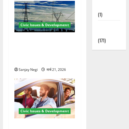
Nature
(1)
Civic Issues & Development
Weather
Update
कुंभ 2027 की तैयारी तेज! हरिद्वार
(171)
में बिजली व्यवस्था मजबूत करने
के लिए 21.51 करोड़ की योजना
मंजूर
Sanjay Negi
मार्च 21, 2026
Civic Issues & Development
उत्तराखंड में BlaBla पर लग