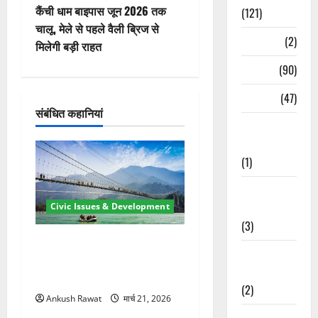
वि
कैंची धाम बाइपास जून 2026 तक
(121)
चालू, मेले से पहले वैली ब्रिज से
गे
Temples
(2)
मिलेगी बड़ी राहत
श
Temples
(90)
Travel
(47)
न
संबंधित कहानियां
Treks &
Adventures
(1)
Treks &
Adventures
Civic Issues & Development
(3)
रामझूला पुल की मरम्मत शुरू! 11
Waterfalls &
करोड़ की योजना, चारधाम यात्रा
Nature
से पहले होगा काम पूरा
(2)
Ankush Rawat
मार्च 21, 2026
Waterfalls &