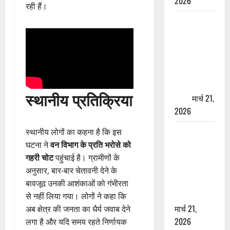
2026
रही हैं।
ऋषिकेश में
बड़ा प्रॉपर्टी
फ्रॉड! 100
रुपये के स्टांप
पेपर पर NRI
की जमीन
स्थानीय प्रतिक्रिया
हड़पी
मार्च 21,
2026
मसूरी रोड
स्थानीय लोगों का कहना है कि इस
हादसा: खाई में
घटना ने
वन विभाग के प्रति भरोसे को
गिरी थार, एक
गहरी चोट
पहुंचाई है। ग्रामीणों के
युवक की मौत
अनुसार, बार-बार चेतावनी देने के
—SDRF ने
बावजूद उनकी आशंकाओं को गंभीरता
दो को बचाया
से नहीं लिया गया। लोगों ने कहा कि
मार्च 21,
अब क्षेत्र की जनता का धैर्य जवाब देने
2026
लगा है और यदि समय रहते निर्णायक