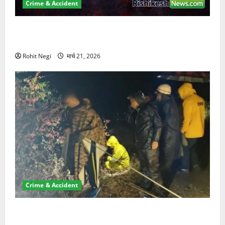
Crime & Accident
ऋषिकेश में बड़ा प्रॉपर्टी फ्रॉड! 100 रुपये के स्टांप पेपर पर
NRI की जमीन हड़पी
Rohit Negi
मार्च 21, 2026
Crime & Accident
मसूरी रोड हादसा: खाई में गिरी थार, एक युवक की मौत—SDRF
ने दो को बचाया