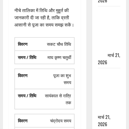
2026
नीचे तालिका में तिथि और मुहूर्त की
ऋषिकेश में
जानकारी दी जा रही है, ताकि व्रती
बड़ा प्रॉपर्टी
आसानी से पूजा का समय समझ सकें।
फ्रॉड! 100
रुपये के स्टांप
पेपर पर NRI
सकट चौथ तिथि
की जमीन
हड़पी
मार्च 21,
माघ कृष्ण चतुर्थी
2026
मसूरी रोड
पूजा का शुभ
हादसा: खाई में
समय
गिरी थार, एक
युवक की मौत
सायंकाल से रात्रि
—SDRF ने
तक
दो को बचाया
मार्च 21,
चंद्रोदय समय
2026