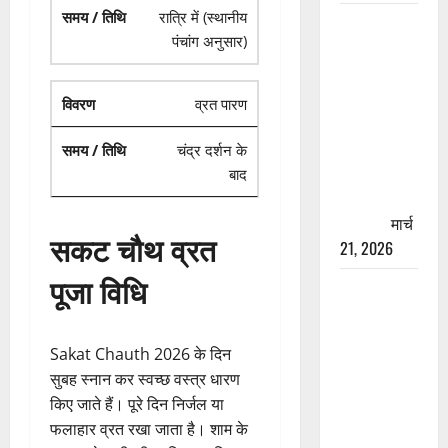
रात्रि में (स्थानीय
रामझूला पुल
पंचांग अनुसार)
की मरम्मत
शुरू! 11
करोड़ की
व्रत पारण
योजना,
चारधाम
चंद्र दर्शन के
यात्रा से
बाद
पहले होगा
काम पूरा
मार्च
सकट चौथ व्रत
21, 2026
पूजा विधि
AIIMS
ऋषिकेश के
नाम पर
Sakat Chauth 2026 के दिन
नौकरी का
सुबह स्नान कर स्वच्छ वस्त्र धारण
झांसा! फर्जी
किए जाते हैं। पूरे दिन निर्जल या
भर्ती विज्ञापन
फलाहार व्रत रखा जाता है। शाम के
से युवाओं को