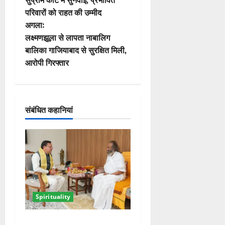
परिवारों को राहत की उम्मीद
ने
अगला:
वि
लक्ष्मणझूला से लापता नाबालिग
बालिका गाजियाबाद से सुरक्षित मिली,
गे
आरोपी गिरफ्तार
श
न
संबंधित कहानियां
Spirituality
ऋषिकेश में सीएम धामी ने श्री