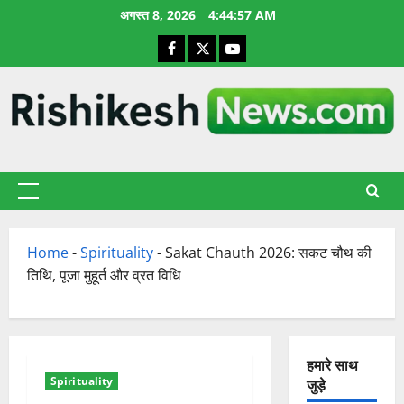
छोड़कर
अगस्त 8, 2026
4:44:57 AM
सामग्री
Facebook
X
YouTube
पर
जाएँ
प्राथमिक
सूची
Home
-
Spirituality
-
Sakat Chauth 2026: सकट चौथ की
तिथि, पूजा मुहूर्त और व्रत विधि
हमारे साथ
Spirituality
जुड़े