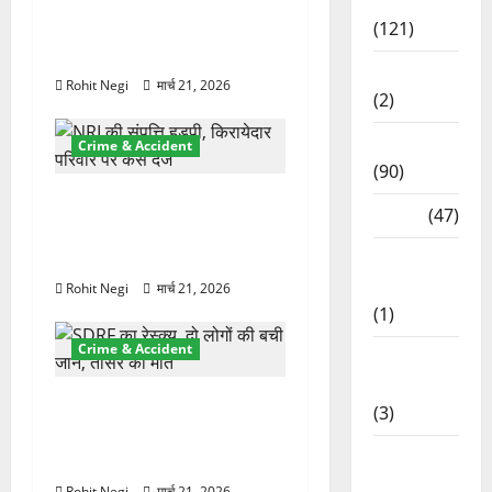
दून में रफ्तार का कहर! 120
Spirituality
Km/h थार ने स्कूटी सवारों को
(121)
कुचला, एक की मौत
Temples
Rohit Negi
मार्च 21, 2026
(2)
Temples
Crime & Accident
(90)
ऋषिकेश में बड़ा प्रॉपर्टी फ्रॉड!
Travel
(47)
100 रुपये के स्टांप पेपर पर
NRI की जमीन हड़पी
Treks &
Adventures
Rohit Negi
मार्च 21, 2026
(1)
Crime & Accident
Treks &
Adventures
मसूरी रोड हादसा: खाई में गिरी
(3)
थार, एक युवक की मौत—SDRF
Waterfalls
ने दो को बचाया
& Nature
Rohit Negi
मार्च 21, 2026