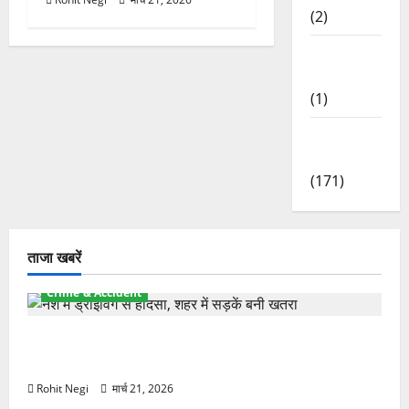
(2)
Waterfalls
& Nature
(1)
Weather
Update
(171)
ताजा खबरें
Crime & Accident
दून में रफ्तार का कहर! 120 Km/h थार ने स्कूटी सवारों को
कुचला, एक की मौत
Rohit Negi
मार्च 21, 2026