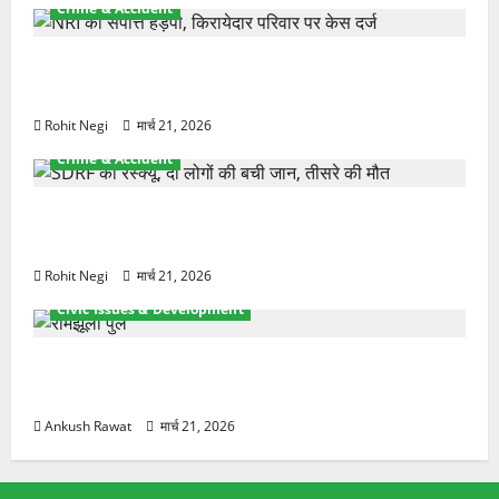
Crime & Accident
ऋषिकेश में बड़ा प्रॉपर्टी फ्रॉड! 100 रुपये के स्टांप पेपर पर
NRI की जमीन हड़पी
Rohit Negi
मार्च 21, 2026
Crime & Accident
मसूरी रोड हादसा: खाई में गिरी थार, एक युवक की मौत—
SDRF ने दो को बचाया
Rohit Negi
मार्च 21, 2026
Civic Issues & Development
रामझूला पुल की मरम्मत शुरू! 11 करोड़ की योजना, चारधाम
यात्रा से पहले होगा काम पूरा
Ankush Rawat
मार्च 21, 2026