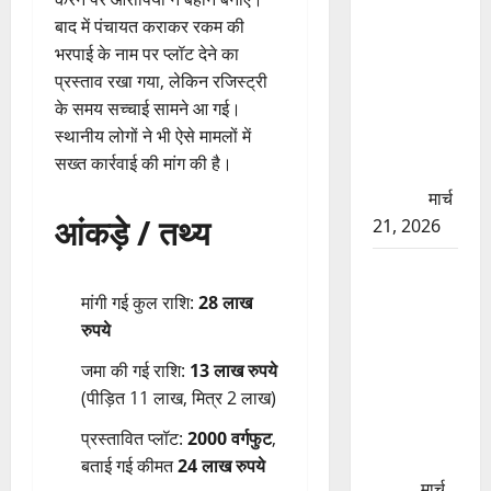
की मरम्मत
बाद में पंचायत कराकर रकम की
शुरू! 11
भरपाई के नाम पर प्लॉट देने का
करोड़ की
प्रस्ताव रखा गया, लेकिन रजिस्ट्री
योजना,
के समय सच्चाई सामने आ गई।
चारधाम
स्थानीय लोगों ने भी ऐसे मामलों में
यात्रा से
सख्त कार्रवाई की मांग की है।
पहले होगा
काम पूरा
मार्च
आंकड़े / तथ्य
21, 2026
AIIMS
ऋषिकेश के
मांगी गई कुल राशि:
28 लाख
नाम पर
रुपये
नौकरी का
जमा की गई राशि:
13 लाख रुपये
झांसा! फर्जी
(पीड़ित 11 लाख, मित्र 2 लाख)
भर्ती विज्ञापन
से युवाओं को
प्रस्तावित प्लॉट:
2000 वर्गफुट
,
ठगने की
बताई गई कीमत
24 लाख रुपये
कोशिश
मार्च