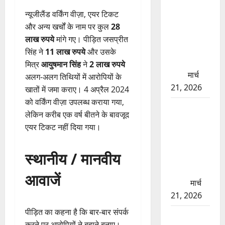
बड़ा प्रॉपर्टी
न्यूजीलैंड वर्किंग वीज़ा, एयर टिकट
फ्रॉड! 100
और अन्य खर्चों के नाम पर कुल
28
रुपये के स्टांप
लाख रुपये
मांगे गए। पीड़ित जसप्रीत
पेपर पर NRI
सिंह ने
11 लाख रुपये
और उसके
की जमीन
मित्र
आयुषमान सिंह
ने
2 लाख रुपये
हड़पी
मार्च
अलग-अलग तिथियों में आरोपियों के
21, 2026
खातों में जमा कराए। 4 अप्रैल 2024
को वर्किंग वीज़ा उपलब्ध कराया गया,
मसूरी रोड
लेकिन करीब एक वर्ष बीतने के बावजूद
हादसा: खाई
एयर टिकट नहीं दिया गया।
में गिरी थार,
एक युवक की
स्थानीय / मानवीय
मौत—SDRF
ने दो को
आवाजें
बचाया
मार्च
21, 2026
पीड़ित का कहना है कि बार-बार संपर्क
रामझूला पुल
करने पर आरोपियों ने बहाने बनाए।