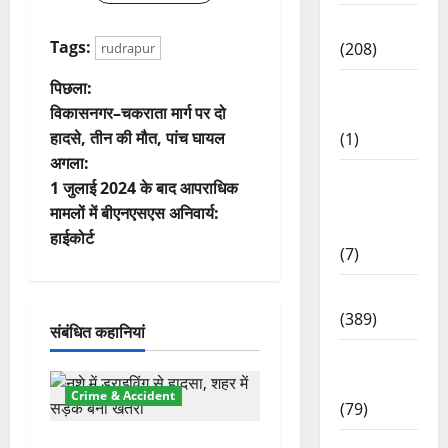
News
Tags:
(208)
rudrapur
पो
पिछला:
Opinion /
विकासनगर–चकराता मार्ग पर दो
Editorial
स्ट
हादसे, तीन की मौत, पांच घायल
(1)
अगला:
ने
Opinion
1 जुलाई 2024 के बाद आपराधिक
&
वि
मामलों में बीएनएसएस अनिवार्य:
Editorial
हाईकोर्ट
(7)
गे
Politics
श
(389)
संबंधित कहानियां
न
Sarkari
Naukri
Crime & Accident
(79)