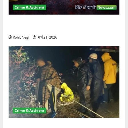
Crime & Accident
ऋषिकेश में बड़ा प्रॉपर्टी फ्रॉड! 100 रुपये के स्टांप पेपर पर
NRI की जमीन हड़पी
Rohit Negi
मार्च 21, 2026
Crime & Accident
मसूरी रोड हादसा: खाई में गिरी थार, एक युवक की मौत—SDRF