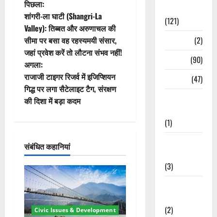
पो
पिछला:
Spirituality
शांगरी-ला घाटी (Shangri-La
(121)
स्ट
Valley): तिब्बत और अरुणाचल की
Temples
(2)
सीमा पर बसा वह रहस्यमयी संसार,
ने
जहां प्रवेश करें तो लौटना संभव नहीं!
Temples
(90)
वि
अगला:
राजाजी टाइगर रिजर्व में इजिप्शियन
Travel
(47)
गे
गिद्ध पर लगा सैटेलाइट टैग, संरक्षण
Treks &
की दिशा में बड़ा कदम
श
Adventures
(1)
न
Treks &
संबंधित कहानियां
Adventures
(3)
Waterfalls &
Nature
(2)
Civic Issues & Development