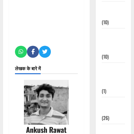
Festivals &
Events
(10)
Food &
Local
Cuisine
(10)
लेखक के बारे में
Food &
Local
Cuisine
(1)
Health &
Wellness
(26)
Ankush Rawat
Local News