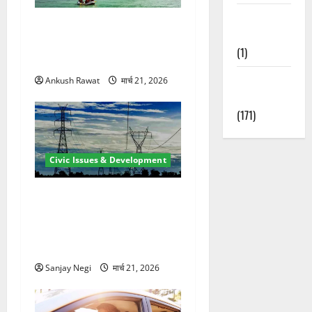
Waterfalls &
रामझूला पुल की मरम्मत शुरू! 11
Nature
करोड़ की योजना, चारधाम यात्रा
(1)
से पहले होगा काम पूरा
Weather
Ankush Rawat
मार्च 21, 2026
Update
(171)
Civic Issues & Development
कुंभ 2027 की तैयारी तेज! हरिद्वार
में बिजली व्यवस्था मजबूत करने
के लिए 21.51 करोड़ की योजना
मंजूर
Sanjay Negi
मार्च 21, 2026