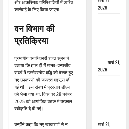
मार्च 21,
और आकस्मिक परिस्थितियों में त्वरित
2026
कार्रवाई के लिए किया जाएगा।
ऋषिकेश में
वन विभाग की
बड़ा प्रॉपर्टी
फ्रॉड! 100
प्रतिक्रिया
रुपये के स्टांप
पेपर पर NRI
की जमीन
प्रभागीय वनाधिकारी रजत सुमन ने
हड़पी
मार्च 21,
बताया कि हाल ही में मानव–वन्यजीव
2026
संघर्ष में उल्लेखनीय वृद्धि को देखते हुए
नए उपकरणों की जरूरत महसूस की
मसूरी रोड
गई थी। इस संबंध में प्रस्ताव डीएम
हादसा: खाई में
को भेजा गया था, जिस पर 28 नवंबर
गिरी थार, एक
2025 को आयोजित बैठक में तत्काल
युवक की मौत
स्वीकृति दे दी गई।
—SDRF ने
दो को बचाया
मार्च 21,
उन्होंने कहा कि नए उपकरणों से न