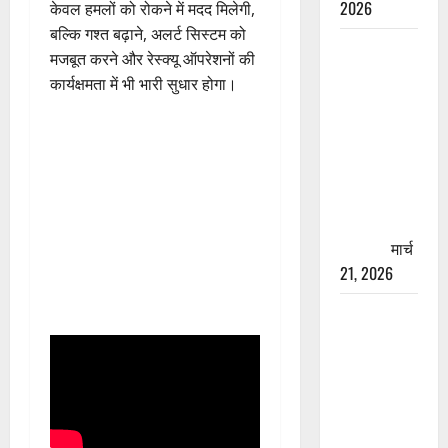
2026
केवल हमलों को रोकने में मदद मिलेगी,
बल्कि गश्त बढ़ाने, अलर्ट सिस्टम को
रामझूला पुल
मजबूत करने और रेस्क्यू ऑपरेशनों की
की मरम्मत
कार्यक्षमता में भी भारी सुधार होगा।
शुरू! 11
करोड़ की
योजना,
चारधाम
यात्रा से
पहले होगा
काम पूरा
मार्च
21, 2026
AIIMS
ऋषिकेश के
नाम पर
नौकरी का
झांसा! फर्जी
भर्ती विज्ञापन