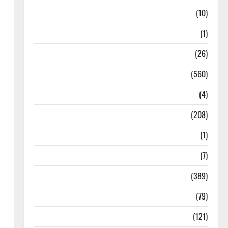
Food & Local Cuisine
(10)
Food & Local Cuisine
(1)
Health & Wellness
(26)
Local News
(560)
Naukri
(4)
News
(208)
Opinion / Editorial
(1)
Opinion & Editorial
(7)
Politics
(389)
Sarkari Naukri
(79)
Spirituality
(121)