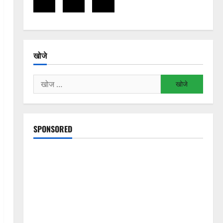
खोजे
निम्न
को
खोजें:
SPONSORED