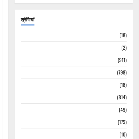
श्रेणियां
Astrology
(18)
Bizarre
(2)
Civic Issues & Development
(911)
Crime & Accident
(798)
Culture & Lifestyle
(18)
Current Affairs
(814)
Education & Exam Updates
(49)
Festivals & Events
(175)
Festivals & Events
(10)