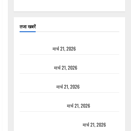
तजा खबरें
दून में रफ्तार का कहर! 120 Km/h थार ने स्कूटी सवारों को
कुचला, एक की मौत
मार्च 21, 2026
ऋषिकेश में बड़ा प्रॉपर्टी फ्रॉड! 100 रुपये के स्टांप पेपर पर
NRI की जमीन हड़पी
मार्च 21, 2026
मसूरी रोड हादसा: खाई में गिरी थार, एक युवक की मौत—
SDRF ने दो को बचाया
मार्च 21, 2026
रामझूला पुल की मरम्मत शुरू! 11 करोड़ की योजना, चारधाम
यात्रा से पहले होगा काम पूरा
मार्च 21, 2026
AIIMS ऋषिकेश के नाम पर नौकरी का झांसा! फर्जी भर्ती
विज्ञापन से युवाओं को ठगने की कोशिश
मार्च 21, 2026