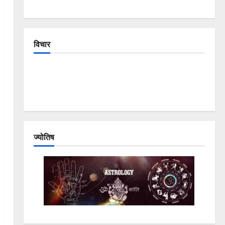
विचार
The Crumbling Mountains of Uttarakhand:
Continuous Disasters in Dehradun, Chamoli, and
Joshimath — Why Is This Destruction Repeating?
ज्योतिष