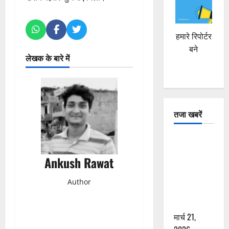
हमारे रिपोर्टर
बने
लेखक के बारे में
तजा खबरें
दून में रफ्तार
का कहर! 120
Ankush Rawat
Km/h थार ने
स्कूटी सवारों
Author
को कुचला,
एक की मौत
मार्च 21,