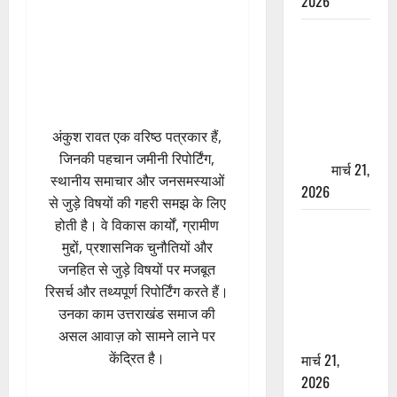
2026
ऋषिकेश में
बड़ा प्रॉपर्टी
फ्रॉड! 100
रुपये के स्टांप
पेपर पर NRI
अंकुश रावत एक वरिष्ठ पत्रकार हैं,
की जमीन
जिनकी पहचान जमीनी रिपोर्टिंग,
हड़पी
मार्च 21,
स्थानीय समाचार और जनसमस्याओं
2026
से जुड़े विषयों की गहरी समझ के लिए
होती है। वे विकास कार्यों, ग्रामीण
मसूरी रोड
मुद्दों, प्रशासनिक चुनौतियों और
हादसा: खाई में
जनहित से जुड़े विषयों पर मजबूत
गिरी थार, एक
रिसर्च और तथ्यपूर्ण रिपोर्टिंग करते हैं।
युवक की मौत
उनका काम उत्तराखंड समाज की
—SDRF ने
असल आवाज़ को सामने लाने पर
दो को बचाया
केंद्रित है।
मार्च 21,
2026