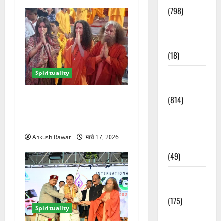
(798)
Culture &
Lifestyle
(18)
Spirituality
Current
Affairs
परमार्थ निकेतन में भूमि पेडनेकर,
(814)
गंगा आरती में शामिल होकर लिया
Education &
आध्यात्मिक अनुभव
Exam
Ankush Rawat
मार्च 17, 2026
Updates
(49)
Festivals &
Events
(175)
Spirituality
Festivals &