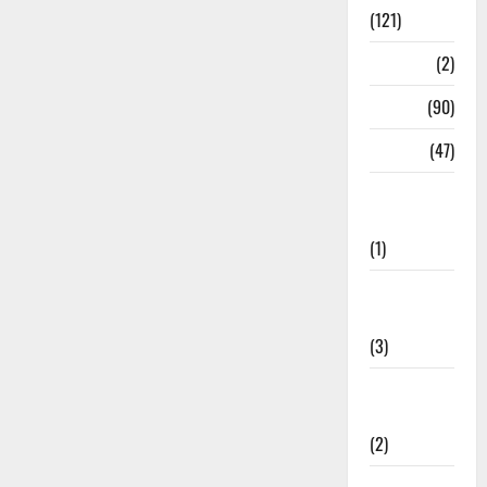
(121)
Temples
(2)
Temples
(90)
Travel
(47)
Treks &
Adventures
(1)
Treks &
Adventures
(3)
Waterfalls &
Nature
(2)
Waterfalls &