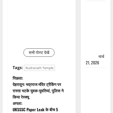
रामझूला पुल
की मरम्मत
शुरू! 11
करोड़ की
योजना,
चारधाम
यात्रा से
पहले होगा
सभी पोस्ट देखें
काम पूरा
मार्च
21, 2026
Tags:
Rudranath Temple
AIIMS
पो
पिछला:
ऋषिकेश के
देहरादून: भद्रराज मंदिर ट्रैकिंग पर
नाम पर
स्ट
रास्ता भटके युवक-युवतियां, पुलिस ने
नौकरी का
किया रेस्क्यू
झांसा! फर्जी
ने
अगला:
भर्ती विज्ञापन
वि
UKSSSC Paper Leak के बीच 5
से युवाओं को