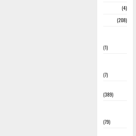
Naukri
(4)
News
(208)
Opinion /
Editorial
(1)
Opinion &
Editorial
(7)
Politics
(389)
Sarkari
Naukri
(79)
Spirituality