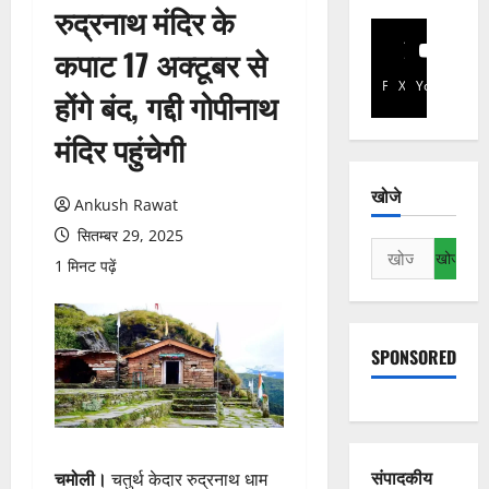
रुद्रनाथ मंदिर के
कपाट 17 अक्टूबर से
Facebook
X
YouTube
होंगे बंद, गद्दी गोपीनाथ
मंदिर पहुंचेगी
खोजे
Ankush Rawat
सितम्बर 29, 2025
निम्न
1 मिनट पढ़ें
को
खोजें:
SPONSORED
संपादकीय
चमोली।
चतुर्थ केदार रुद्रनाथ धाम