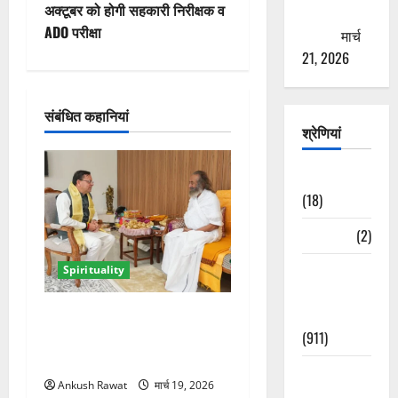
अक्टूबर को होगी सहकारी निरीक्षक व
ठगने की
गे
ADO परीक्षा
कोशिश
मार्च
21, 2026
श
न
संबंधित कहानियां
श्रेणियां
Astrology
(18)
Bizarre
(2)
Civic Issues
Spirituality
&
ऋषिकेश में सीएम धामी ने श्री
Development
श्री रविशंकर से की मुलाकात,
(911)
आध्यात्मिक विकास पर हुई चर्चा
Crime &
Ankush Rawat
मार्च 19, 2026
Accident