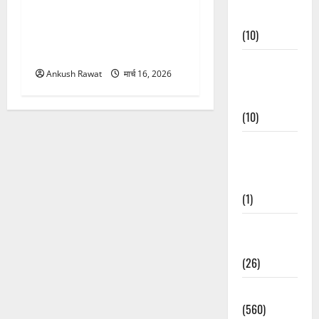
Events
ऋषिकेश में अंतरराष्ट्रीय योग
(10)
महोत्सव का आगाज, 2500
साधक और 80 योगाचार्य लेंगे भाग
Food &
Ankush Rawat
मार्च 16, 2026
Local
Cuisine
(10)
Food &
Local
Cuisine
(1)
Health &
Wellness
(26)
Local News
(560)