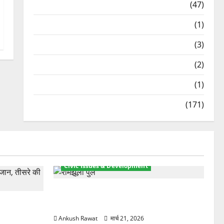
Travel
(47)
Treks & Adventures
(1)
Treks & Adventures
(3)
Waterfalls & Nature
(2)
Waterfalls & Nature
(1)
Weather Update
(171)
Civic Issues & Development
रामझूला पुल की मरम्मत शुरू! 11 करोड़ की
ार, एक युवक
योजना, चारधाम यात्रा से पहले होगा काम पूरा
Ankush Rawat
मार्च 21, 2026