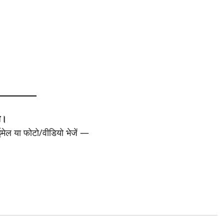
ा।
 ईमेल या फोटो/वीडियो भेजें —