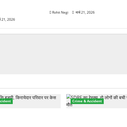
 पेपर पर NRI की जमीन
युवक की मौत—SDRF ने दो को बचाया
Rohit Negi
मार्च 21, 2026
्च 21, 2026
cident
Crime & Accident
़ा प्रॉपर्टी फ्रॉड! 100 रुपये के
मसूरी रोड हादसा: खाई में गिरी थ
पर NRI की जमीन हड़पी
की मौत—SDRF ने दो को बचाया