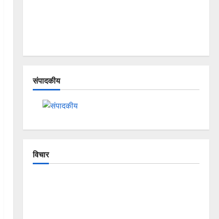
संपादकीय
विचार
The Crumbling Mountains of
Uttarakhand: Continuous Disasters in
Dehradun, Chamoli, and Joshimath —
Why Is This Destruction Repeating?