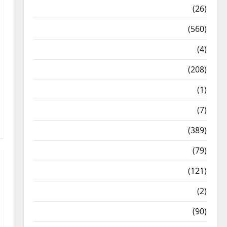
Health & Wellness
(26)
Local News
(560)
Naukri
(4)
News
(208)
Opinion / Editorial
(1)
Opinion & Editorial
(7)
Politics
(389)
Sarkari Naukri
(79)
Spirituality
(121)
Temples
(2)
Temples
(90)