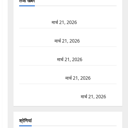
तजा खबरें
दून में रफ्तार का कहर! 120 Km/h थार ने स्कूटी सवारों को
कुचला, एक की मौत
मार्च 21, 2026
ऋषिकेश में बड़ा प्रॉपर्टी फ्रॉड! 100 रुपये के स्टांप पेपर पर
NRI की जमीन हड़पी
मार्च 21, 2026
मसूरी रोड हादसा: खाई में गिरी थार, एक युवक की मौत—
SDRF ने दो को बचाया
मार्च 21, 2026
रामझूला पुल की मरम्मत शुरू! 11 करोड़ की योजना, चारधाम
यात्रा से पहले होगा काम पूरा
मार्च 21, 2026
AIIMS ऋषिकेश के नाम पर नौकरी का झांसा! फर्जी भर्ती
विज्ञापन से युवाओं को ठगने की कोशिश
मार्च 21, 2026
श्रेणियां