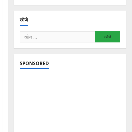
खोजे
निम्न
को
खोजें:
SPONSORED