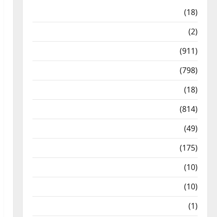
Astrology
(18)
Bizarre
(2)
Civic Issues & Development
(911)
Crime & Accident
(798)
Culture & Lifestyle
(18)
Current Affairs
(814)
Education & Exam Updates
(49)
Festivals & Events
(175)
Festivals & Events
(10)
Food & Local Cuisine
(10)
Food & Local Cuisine
(1)