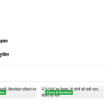
ड़कंप
रक्षित
ent
Crime & Accident
प्रॉपर्टी फ्रॉड! 100
मसूरी रोड हादसा: खाई में गिरी थार, एक