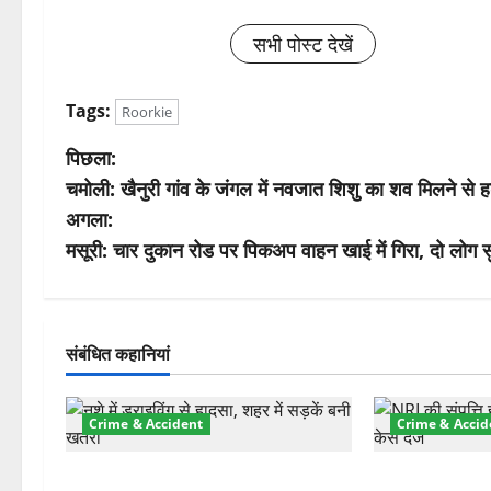
सभी पोस्ट देखें
Tags:
Roorkie
पो
पिछला:
चमोली: खैनुरी गांव के जंगल में नवजात शिशु का शव मिलने से ह
स्ट
अगला:
ने
मसूरी: चार दुकान रोड पर पिकअप वाहन खाई में गिरा, दो लोग सु
वि
गे
संबंधित कहानियां
श
Crime & Accident
Crime & Accid
न
दून में रफ्तार का कहर! 120 Km/h थार
ऋषिकेश में बड़ा 