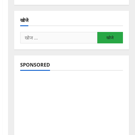
खोजे
निम्न
को
खोजें:
SPONSORED