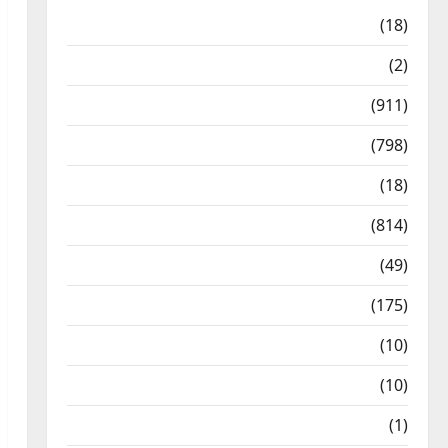
Astrology
(18)
Bizarre
(2)
Civic Issues & Development
(911)
Crime & Accident
(798)
Culture & Lifestyle
(18)
Current Affairs
(814)
Education & Exam Updates
(49)
Festivals & Events
(175)
Festivals & Events
(10)
Food & Local Cuisine
(10)
Food & Local Cuisine
(1)