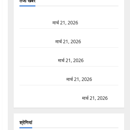
तजा खबरें
दून में रफ्तार का कहर! 120 Km/h थार ने स्कूटी सवारों को
कुचला, एक की मौत
मार्च 21, 2026
ऋषिकेश में बड़ा प्रॉपर्टी फ्रॉड! 100 रुपये के स्टांप पेपर पर
NRI की जमीन हड़पी
मार्च 21, 2026
मसूरी रोड हादसा: खाई में गिरी थार, एक युवक की मौत—
SDRF ने दो को बचाया
मार्च 21, 2026
रामझूला पुल की मरम्मत शुरू! 11 करोड़ की योजना, चारधाम
यात्रा से पहले होगा काम पूरा
मार्च 21, 2026
AIIMS ऋषिकेश के नाम पर नौकरी का झांसा! फर्जी भर्ती
विज्ञापन से युवाओं को ठगने की कोशिश
मार्च 21, 2026
श्रेणियां