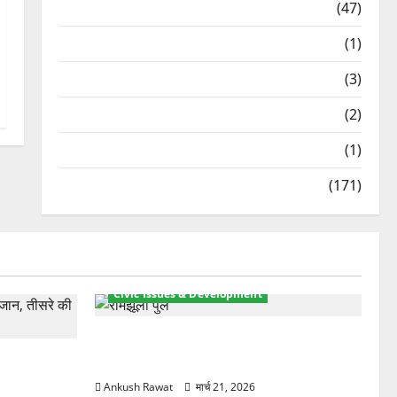
Travel
(47)
Treks & Adventures
(1)
Treks & Adventures
(3)
Waterfalls & Nature
(2)
Waterfalls & Nature
(1)
Weather Update
(171)
Civic Issues & Development
रामझूला पुल की मरम्मत शुरू! 11 करोड़ की
ार, एक युवक
योजना, चारधाम यात्रा से पहले होगा काम पूरा
Ankush Rawat
मार्च 21, 2026