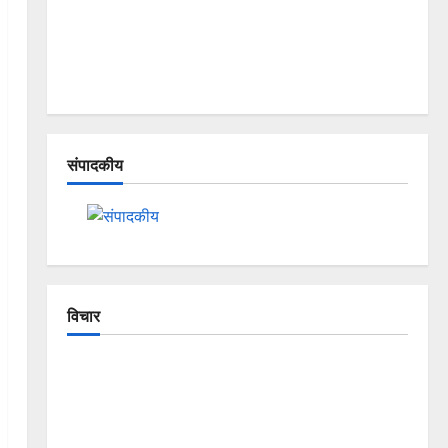
संपादकीय
विचार
The Crumbling Mountains of
Uttarakhand: Continuous Disasters in
Dehradun, Chamoli, and Joshimath —
Why Is This Destruction Repeating?