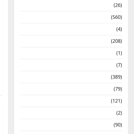
Health & Wellness
(26)
Local News
(560)
Naukri
(4)
News
(208)
Opinion / Editorial
(1)
Opinion & Editorial
(7)
Politics
(389)
Sarkari Naukri
(79)
Spirituality
(121)
Temples
(2)
Temples
(90)