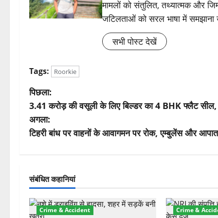
मामलों को संतुलित, तथ्यात्मक और जिम्
जटिलताओं को सरल भाषा में समझाना
सभी पोस्ट देखें
Tags:
Roorkie
पो
पिछला:
3.41 करोड़ की वसूली के लिए बिल्डर का 4 BHK फ्लैट सील, दो
स्ट
अगला:
ने
टिहरी बांध पर वाहनों के आवागमन पर रोक, एम्बुलेंस और आपातक
वि
गे
संबंधित कहानियां
श
Crime & Accident
Crime & Accid
न