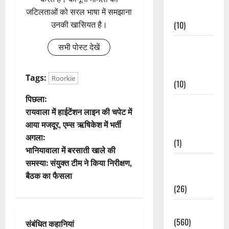
Events
जटिलताओं को सरल भाषा में समझाना
(10)
उनकी खासियत है।
Food &
सभी पोस्ट देखें
Local
Cuisine
Tags:
Roorkie
(10)
पो
पिछला:
Food &
रायवाला में हाईटेंशन लाइन की चपेट में
Local
स्ट
आया मजदूर, एम्स ऋषिकेश में भर्ती
Cuisine
अगला:
ने
(1)
भानियावाला में बरसाती खाले की
वि
समस्या: संयुक्त टीम ने किया निरीक्षण,
Health &
बैठक का फैसला
Wellness
गे
(26)
श
Local News
(560)
संबंधित कहानियां