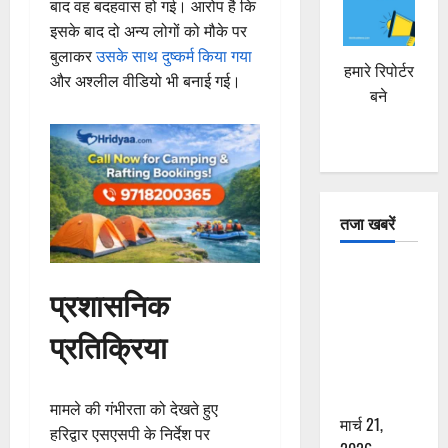
बाद वह बदहवास हो गई। आरोप है कि
इसके बाद दो अन्य लोगों को मौके पर
बुलाकर
उसके साथ दुष्कर्म किया गया
हमारे रिपोर्टर
और अश्लील वीडियो भी बनाई गई।
बने
तजा खबरें
दून में रफ्तार
प्रशासनिक
का कहर! 120
Km/h थार ने
प्रतिक्रिया
स्कूटी सवारों
को कुचला,
एक की मौत
मामले की गंभीरता को देखते हुए
मार्च 21,
हरिद्वार एसएसपी के निर्देश पर