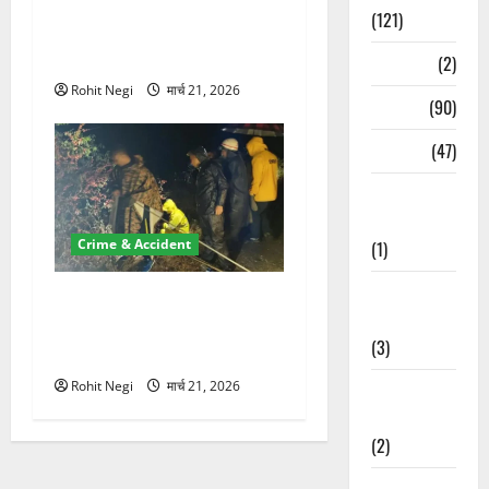
ऋषिकेश में बड़ा प्रॉपर्टी फ्रॉड!
(121)
100 रुपये के स्टांप पेपर पर NRI
की जमीन हड़पी
Temples
(2)
Rohit Negi
मार्च 21, 2026
Temples
(90)
Travel
(47)
Treks &
Adventures
Crime & Accident
(1)
Treks &
मसूरी रोड हादसा: खाई में गिरी
Adventures
थार, एक युवक की मौत—SDRF
(3)
ने दो को बचाया
Rohit Negi
मार्च 21, 2026
Waterfalls &
Nature
(2)
Waterfalls &