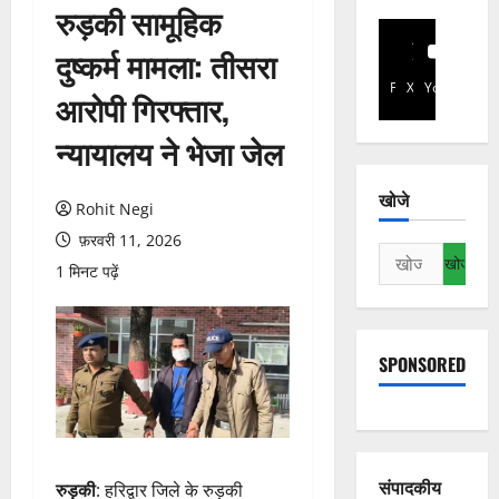
रुड़की सामूहिक
दुष्कर्म मामला: तीसरा
Facebook
X
YouTube
आरोपी गिरफ्तार,
न्यायालय ने भेजा जेल
खोजे
Rohit Negi
फ़रवरी 11, 2026
निम्न
1 मिनट पढ़ें
को
खोजें:
SPONSORED
संपादकीय
रुड़की
: हरिद्वार जिले के रुड़की