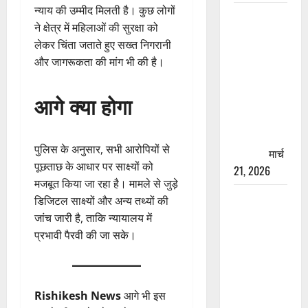
न्याय की उम्मीद मिलती है। कुछ लोगों
रामझूला पुल
ने क्षेत्र में महिलाओं की सुरक्षा को
की मरम्मत
लेकर चिंता जताते हुए सख्त निगरानी
शुरू! 11
और जागरूकता की मांग भी की है।
करोड़ की
योजना,
आगे क्या होगा
चारधाम
यात्रा से
पहले होगा
पुलिस के अनुसार, सभी आरोपियों से
काम पूरा
मार्च
पूछताछ के आधार पर साक्ष्यों को
21, 2026
मजबूत किया जा रहा है। मामले से जुड़े
AIIMS
डिजिटल साक्ष्यों और अन्य तथ्यों की
ऋषिकेश के
जांच जारी है, ताकि न्यायालय में
नाम पर
प्रभावी पैरवी की जा सके।
नौकरी का
झांसा! फर्जी
भर्ती विज्ञापन
Rishikesh News
आगे भी इस
से युवाओं को