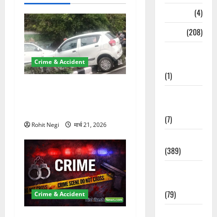
न
Naukri
(4)
News
(208)
Opinion /
Editorial
Crime & Accident
(1)
दून में रफ्तार का कहर! 120
Opinion &
Km/h थार ने स्कूटी सवारों को
Editorial
कुचला, एक की मौत
(7)
Rohit Negi
मार्च 21, 2026
Politics
(389)
Sarkari
Naukri
(79)
Crime & Accident
Spirituality