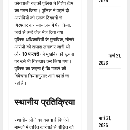
2026
कोतवाली रुड़की पुलिस ने विशेष टीम
का गठन किया। पुलिस ने पहले दो
ऋषिकेश में
आरोपियों को उनके ठिकानों से
बड़ा प्रॉपर्टी
गिरफ्तार कर न्यायालय में पेश किया,
फ्रॉड! 100
जहां से उन्हें जेल भेज दिया गया।
रुपये के स्टांप
पुलिस अधिकारियों के मुताबिक, तीसरे
पेपर पर NRI
आरोपी की तलाश लगातार जारी थी
की जमीन
और
10 फरवरी
को मुखबिर की सूचना
हड़पी
मार्च 21,
पर उसे भी गिरफ्तार कर लिया गया।
2026
पुलिस का कहना है कि मामले की
मसूरी रोड
विवेचना नियमानुसार आगे बढ़ाई जा
हादसा: खाई में
रही है।
गिरी थार, एक
युवक की मौत
स्थानीय प्रतिक्रिया
—SDRF ने
दो को बचाया
मार्च 21,
स्थानीय लोगों का कहना है कि ऐसे
2026
मामलों में त्वरित कार्रवाई से पीड़ित को