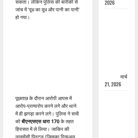
सकता। लेकिन पुलिस की बारीकी से
2026
जांच में ‘दूध का दूध और पानी का पानी’
रामझूला पुल
हो गया।
की मरम्मत
शुरू! 11
करोड़ की
योजना,
चारधाम
यात्रा से
पहले होगा
काम पूरा
मार्च
21, 2026
AIIMS
पूछताछ के दौरान आरोपी आपस में
ऋषिकेश के
आरोप-प्रत्यारोप करने लगे और थाने
नाम पर
में ही झगड़ा करने लगे। पुलिस ने सभी
नौकरी का
को
बीएनएसएस धारा 170
के तहत
झांसा! फर्जी
हिरासत में ले लिया। जाकिर की
भर्ती विज्ञापन
लाइसेंसी पिस्टल (जिसका रिन्यूअल