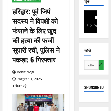
जुड़े
हरिद्वार: पूर्व जिपं
सदस्य ने विपक्षी को
Facebook
X
YouTube
फंसाने के लिए खुद
की हत्या की फर्जी
सुपारी रची, पुलिस ने
खोजे
पकड़ा; 6 गिरफ्तार
निम्न
को
Rohit Negi
खोजें:
अक्टूबर 13, 2025
1 मिनट पढ़ें
SPONSORED