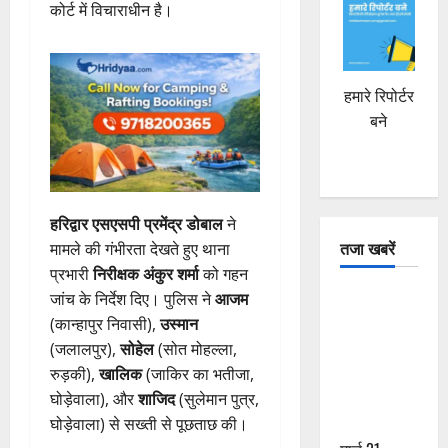
कोर्ट में विचाराधीन है।
हमारे रिपोर्टर
बने
हरिद्वार एसएसपी प्रमेंद्र डोबाल
ने
तजा खबरें
मामले की गंभीरता देखते हुए थाना
प्रभारी
निरीक्षक अंकुर शर्मा
को गहन
दून में रफ्तार
जांच के निर्देश दिए। पुलिस ने
आजम
का कहर! 120
(कान्हापुर निवासी),
उस्मान
Km/h थार ने
(जलालपुर),
सोहेल
(सोत मोहल्ला,
स्कूटी सवारों
रुड़की),
खालिक
(जाकिर का भतीजा,
को कुचला,
घोड़ेवाला), और
शाजिद
(सुलेमान पुत्र,
एक की मौत
घोड़ेवाला) से सख्ती से पूछताछ की।