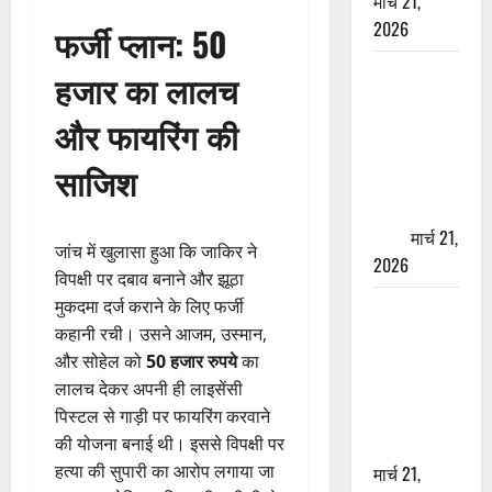
मार्च 21,
2026
फर्जी प्लान: 50
ऋषिकेश में
हजार का लालच
बड़ा प्रॉपर्टी
और फायरिंग की
फ्रॉड! 100
रुपये के स्टांप
साजिश
पेपर पर NRI
की जमीन
हड़पी
मार्च 21,
जांच में खुलासा हुआ कि जाकिर ने
2026
विपक्षी पर दबाव बनाने और झूठा
मुकदमा दर्ज कराने के लिए फर्जी
मसूरी रोड
कहानी रची। उसने आजम, उस्मान,
हादसा: खाई में
और सोहेल को
50 हजार रुपये
का
गिरी थार, एक
लालच देकर अपनी ही लाइसेंसी
युवक की मौत
पिस्टल से गाड़ी पर फायरिंग करवाने
—SDRF ने
की योजना बनाई थी। इससे विपक्षी पर
दो को बचाया
हत्या की सुपारी का आरोप लगाया जा
मार्च 21,