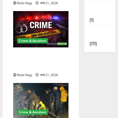
Rohit Negi
मार्च 21, 2026
Waterfalls &
Nature
(1)
Weather
Update
Crime & Accident
(171)
ऋषिकेश में बड़ा प्रॉपर्टी फ्रॉड!
100 रुपये के स्टांप पेपर पर NRI
की जमीन हड़पी
Rohit Negi
मार्च 21, 2026
Crime & Accident