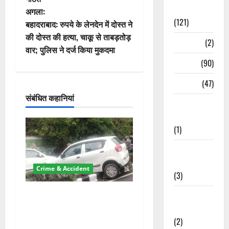
Spirituality
वि
अगला:
(121)
बहादराबाद: रुपये के लेनदेन में दोस्त ने
गे
की दोस्त की हत्या, चाकू से ताबड़तोड़
Temples
(2)
वार; पुलिस ने दर्ज किया मुकदमा
श
Temples
(90)
न
Travel
(47)
संबंधित कहानियां
Treks &
Adventures
(1)
Treks &
Adventures
Crime & Accident
(3)
दून में रफ्तार का कहर! 120
Waterfalls &
Km/h थार ने स्कूटी सवारों को
Nature
कुचला, एक की मौत
(2)