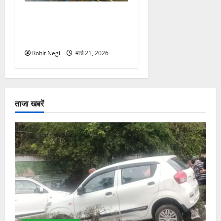
मसूरी रोड हादसा: खाई में गिरी
थार, एक युवक की मौत—SDRF
ने दो को बचाया
Rohit Negi
मार्च 21, 2026
ताजा खबरें