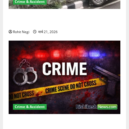
Crime & Accident
दून में रफ्तार का कहर! 120 Km/h थार ने स्कूटी सवारों को
कुचला, एक की मौत
Rohit Negi
मार्च 21, 2026
Crime & Accident
ऋषिकेश में बड़ा प्रॉपर्टी फ्रॉड! 100 रुपये के स्टांप पेपर पर
NRI की जमीन हड़पी