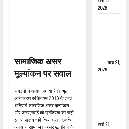
मार्च 21,
2026
ऋषिकेश में
बड़ा प्रॉपर्टी
फ्रॉड! 100
रुपये के स्टांप
पेपर पर NRI
की जमीन
सामाजिक असर
हड़पी
मार्च 21,
2026
मूल्यांकन पर सवाल
मसूरी रोड
हादसा: खाई में
संगठनों ने आरोप लगाया है कि भू-
गिरी थार, एक
अधिग्रहण अधिनियम 2013 के तहत
युवक की मौत
अनिवार्य सामाजिक असर मूल्यांकन
—SDRF ने
और जनसुनवाई की प्रक्रिया का सही
दो को बचाया
ढंग से पालन नहीं किया गया। उनके
मार्च 21,
अनुसार, सामाजिक असर मूल्यांकन के