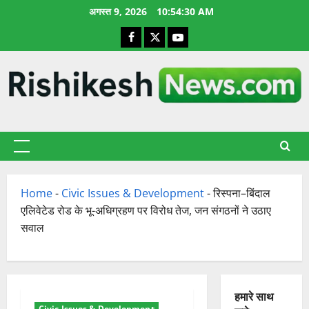
छोड़कर
अगस्त 9, 2026
10:54:31 AM
सामग्री
Facebook
X
YouTube
पर
जाएँ
प्राथमिक
सूची
Home
-
Civic Issues & Development
-
रिस्पना–बिंदाल
एलिवेटेड रोड के भू-अधिग्रहण पर विरोध तेज, जन संगठनों ने उठाए
सवाल
हमारे साथ
Civic Issues & Development