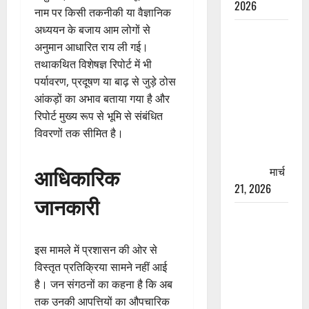
2026
नाम पर किसी तकनीकी या वैज्ञानिक
अध्ययन के बजाय आम लोगों से
रामझूला पुल
अनुमान आधारित राय ली गई।
की मरम्मत
तथाकथित विशेषज्ञ रिपोर्ट में भी
शुरू! 11
पर्यावरण, प्रदूषण या बाढ़ से जुड़े ठोस
करोड़ की
आंकड़ों का अभाव बताया गया है और
योजना,
रिपोर्ट मुख्य रूप से भूमि से संबंधित
चारधाम
विवरणों तक सीमित है।
यात्रा से
पहले होगा
आधिकारिक
काम पूरा
मार्च
21, 2026
जानकारी
AIIMS
ऋषिकेश के
नाम पर
इस मामले में प्रशासन की ओर से
नौकरी का
विस्तृत प्रतिक्रिया सामने नहीं आई
झांसा! फर्जी
है। जन संगठनों का कहना है कि अब
भर्ती विज्ञापन
तक उनकी आपत्तियों का औपचारिक