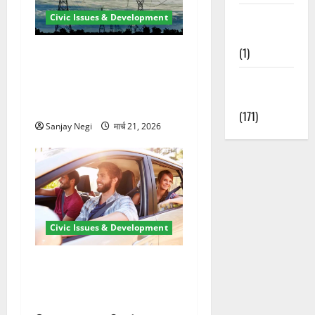
Waterfalls &
Civic Issues & Development
Nature
(1)
कुंभ 2027 की तैयारी तेज! हरिद्वार
में बिजली व्यवस्था मजबूत करने
Weather
के लिए 21.51 करोड़ की योजना
Update
मंजूर
(171)
Sanjay Negi
मार्च 21, 2026
Civic Issues & Development
उत्तराखंड में BlaBla पर लग
सकती है रोक! हादसे के बाद
सरकार सख्त, जांच तेज