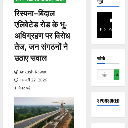
जुड़े
रिस्पना–बिंदाल
एलिवेटेड रोड के भू-
Facebook
X
YouTube
अधिग्रहण पर विरोध
तेज, जन संगठनों ने
उठाए सवाल
खोजे
Ankush Rawat
निम्न
को
जनवरी 22, 2026
खोजें:
1 मिनट पढ़ें
SPONSORED