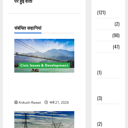
पर हुई वार्ता
Spirituality
गे
(121)
श
Temples
(2)
संबंधित कहानियां
न
Temples
(90)
Travel
(47)
Treks &
Adventures
Civic Issues & Development
(1)
रामझूला पुल की मरम्मत शुरू! 11
Treks &
करोड़ की योजना, चारधाम यात्रा
Adventures
से पहले होगा काम पूरा
(3)
Ankush Rawat
मार्च 21, 2026
Waterfalls &
Nature
(2)