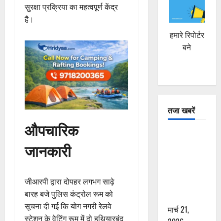
सुरक्षा प्रक्रिया का महत्वपूर्ण केंद्र
है।
हमारे रिपोर्टर
बने
तजा खबरें
औपचारिक
दून में रफ्तार
जानकारी
का कहर! 120
Km/h थार ने
स्कूटी सवारों
जीआरपी द्वारा दोपहर लगभग साढ़े
को कुचला,
बारह बजे पुलिस कंट्रोल रूम को
एक की मौत
सूचना दी गई कि योग नगरी रेलवे
मार्च 21,
स्टेशन के वेटिंग रूम में दो हथियारबंद