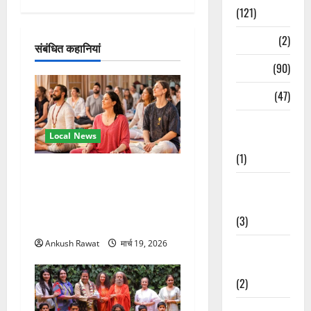
श
(121)
न
Temples
(2)
संबंधित कहानियां
Temples
(90)
Travel
(47)
Treks &
Local News
Adventures
(1)
अंतरराष्ट्रीय योग महोत्सव में
Treks &
तीसरे दिन योग की गहराई, साधकों
Adventures
ने सीखी प्राणायाम और मेडिटेशन
(3)
तकनीक
Ankush Rawat
मार्च 19, 2026
Waterfalls &
Nature
(2)
Waterfalls &