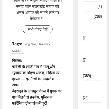
रिसर्च और तथ्यपूर्ण रिपोर्टिंग करते हैं।
Naukri
(4)
उनका काम उत्तराखंड समाज की
असल आवाज़ को सामने लाने पर
News
(208)
केंद्रित है।
Opinion /
सभी पोस्ट देखें
Editorial
(1)
Tags:
Yog Nagri Railway
Opinion &
Station
Editorial
पो
(7)
पिछला:
चमोली के लांजी गांव में भालू और
Politics
स्ट
गुलदार का दोहरा आतंक, महिला पर
(389)
हमला — ग्रामीणों का आक्रोश
ने
अगला:
Sarkari
वि
देहरादून के लाडपुर जंगल में युवक का
Naukri
शव मिलने से हड़कंप, पुलिस व
(79)
गे
फॉरेंसिक टीम जांच में जुटी
Spirituality