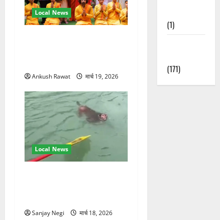
Nature
Local News
(1)
परमार्थ निकेतन पहुंचे अनूप
Weather
जलोटा, गंगा आरती में लिया भाग,
Update
स्वामी चिदानंद से मुलाकात
(171)
Ankush Rawat
मार्च 19, 2026
Local News
गंगा में बहते बंदर की बचाई जान,
राफ्टिंग टीम और पर्यटकों का
रेस्क्यू वीडियो वायरल
Sanjay Negi
मार्च 18, 2026