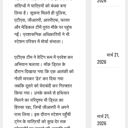
2026
संदिग्धों ने यात्रियों को बंधक बना
ऋषिकेश में
लिया है। सूचना मिलते ही पुलिस,
बड़ा प्रॉपर्टी
एटीएस, जीआरपी, आरपीएफ, फायर
फ्रॉड! 100
और मेडिकल टीमें तुरंत मौके पर पहुंच
रुपये के स्टांप
गईं। प्रशासनिक अधिकारियों ने भी
पेपर पर NRI
स्टेशन परिसर में मोर्चा संभाला।
की जमीन
हड़पी
मार्च 21,
एटीएस टीम ने वेटिंग रूम में प्रवेश कर
2026
अभियान चलाया। मॉक ड्रिल के
दौरान दिखाया गया कि एक आतंकी को
मसूरी रोड
गोली मारकर ‘ढेर’ कर दिया गया
हादसा: खाई में
जबकि दूसरे को घेराबंदी कर गिरफ्तार
गिरी थार, एक
किया गया। उनके कब्जे से हथियार
युवक की मौत
मिलने का परिदृश्य भी ड्रिल का
—SDRF ने
हिस्सा रहा, जिन्हें जीआरपी ने अपने
दो को बचाया
पास लिया। इस दौरान स्टेशन पहुँची
मार्च 21,
ट्रेन के यात्रियों को कुछ देर तक
2026