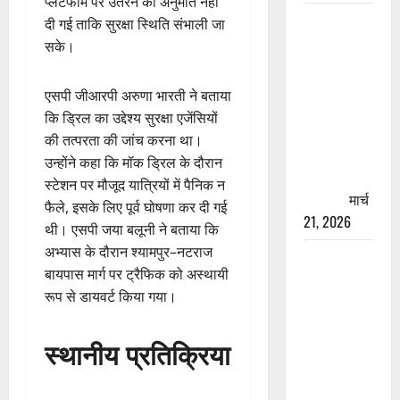
प्लेटफॉर्म पर उतरने की अनुमति नहीं
रामझूला पुल
दी गई ताकि सुरक्षा स्थिति संभाली जा
की मरम्मत
सके।
शुरू! 11
करोड़ की
एसपी जीआरपी अरुणा भारती ने बताया
योजना,
कि ड्रिल का उद्देश्य सुरक्षा एजेंसियों
चारधाम
की तत्परता की जांच करना था।
यात्रा से
उन्होंने कहा कि मॉक ड्रिल के दौरान
पहले होगा
स्टेशन पर मौजूद यात्रियों में पैनिक न
काम पूरा
मार्च
फैले, इसके लिए पूर्व घोषणा कर दी गई
21, 2026
थी। एसपी जया बलूनी ने बताया कि
अभ्यास के दौरान श्यामपुर–नटराज
AIIMS
बायपास मार्ग पर ट्रैफिक को अस्थायी
ऋषिकेश के
रूप से डायवर्ट किया गया।
नाम पर
नौकरी का
स्थानीय प्रतिक्रिया
झांसा! फर्जी
भर्ती विज्ञापन
से युवाओं को