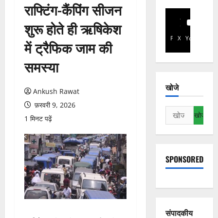
राफ्टिंग-कैंपिंग सीजन
शुरू होते ही ऋषिकेश
Facebook
X
YouTube
में ट्रैफिक जाम की
समस्या
खोजे
Ankush Rawat
फ़रवरी 9, 2026
निम्न
1 मिनट पढ़ें
को
खोजें:
SPONSORED
संपादकीय