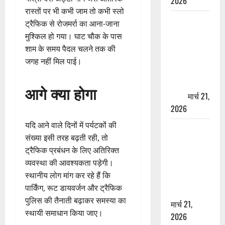
2026
रास्तों पर भी कभी जाम तो कभी स्लो
ऋषिकेश में
ट्रैफिक से रोजमर्रा का आना-जाना
बड़ा प्रॉपर्टी
मुश्किल हो गया। घाट चौक के पास
फ्रॉड! 100
शाम के समय पैदल चलने तक की
रुपये के स्टांप
जगह नहीं मिल पाई।
पेपर पर NRI
की जमीन
आगे क्या होगा
हड़पी
मार्च 21,
2026
यदि आने वाले दिनों में पर्यटकों की
मसूरी रोड
संख्या इसी तरह बढ़ती रही, तो
हादसा: खाई में
ट्रैफिक प्रबंधन के लिए अतिरिक्त
गिरी थार, एक
व्यवस्था की आवश्यकता पड़ेगी।
युवक की मौत
स्थानीय लोग मांग कर रहे हैं कि
—SDRF ने
पार्किंग, रूट डायवर्जन और ट्रैफिक
दो को बचाया
पुलिस की तैनाती बढ़ाकर समस्या का
मार्च 21,
स्थायी समाधान किया जाए।
2026