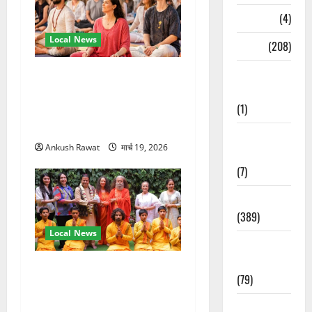
Naukri
(4)
Local News
News
(208)
Opinion /
अंतरराष्ट्रीय योग महोत्सव में
Editorial
तीसरे दिन योग की गहराई, साधकों
(1)
ने सीखी प्राणायाम और मेडिटेशन
तकनीक
Opinion &
Ankush Rawat
मार्च 19, 2026
Editorial
(7)
Politics
(389)
Local News
Sarkari
Naukri
परमार्थ निकेतन पहुंचे अनूप
(79)
जलोटा, गंगा आरती में लिया भाग,
स्वामी चिदानंद से मुलाकात
Spirituality