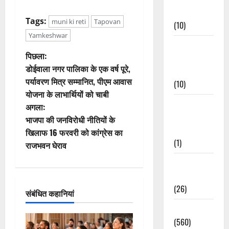
Events
Tags:
muni ki reti
Tapovan
(10)
Yamkeshwar
Food &
पो
पिछला:
Local
डोईवाला नगर पालिका के एक वर्ष पूरे,
Cuisine
स्ट
पर्यावरण मित्र सम्मानित, पीएम आवास
(10)
योजना के लाभार्थियों को चाबी
ने
Food &
अगला:
Local
वि
भाजपा की जनविरोधी नीतियों के
Cuisine
खिलाफ 16 फरवरी को कांग्रेस का
गे
(1)
राजभवन घेराव
श
Health &
Wellness
न
(26)
संबंधित कहानियां
Local News
(560)