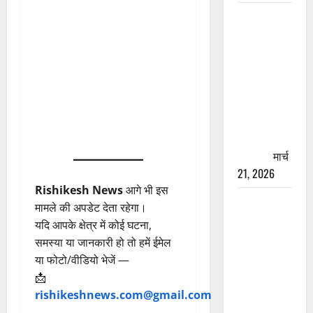
रामझूला पुल
की मरम्मत
शुरू! 11
करोड़ की
योजना,
चारधाम
यात्रा से
पहले होगा
काम पूरा
मार्च
21, 2026
Rishikesh News
आगे भी इस
AIIMS
मामले की अपडेट देता रहेगा।
ऋषिकेश के
यदि आपके क्षेत्र में कोई घटना,
नाम पर
समस्या या जानकारी हो तो हमें ईमेल
नौकरी का
या फोटो/वीडियो भेजें —
झांसा! फर्जी
📩
भर्ती विज्ञापन
rishikeshnews.com@gmail.com
से युवाओं को