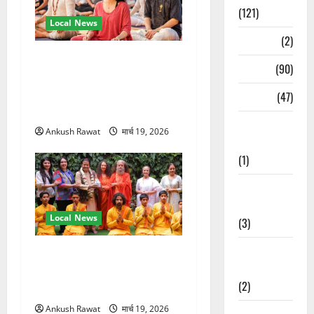
(121)
Local News
Temples
(2)
अंतरराष्ट्रीय योग महोत्सव में
Temples
(90)
तीसरे दिन योग की गहराई, साधकों
ने सीखी प्राणायाम और मेडिटेशन
Travel
(47)
तकनीक
Treks &
Ankush Rawat
मार्च 19, 2026
Adventures
(1)
Treks &
Adventures
Local News
(3)
Waterfalls &
परमार्थ निकेतन पहुंचे अनूप
Nature
जलोटा, गंगा आरती में लिया भाग,
(2)
स्वामी चिदानंद से मुलाकात
Ankush Rawat
मार्च 19, 2026
Waterfalls &