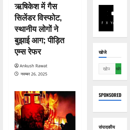
ऋषिकेश में गैस
सिलेंडर विस्फोट,
Facebook
X
YouTube
स्थानीय लोगों ने
बुझाई आग; पीड़ित
एम्स रेफर
खोजे
Ankush Rawat
निम्न
को
नवम्बर 26, 2025
खोजें:
SPONSORED
संपादकीय