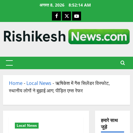
छोड़कर
अगस्त 8, 2026
8:52:15 AM
सामग्री
Facebook
X
YouTube
पर
जाएँ
प्राथमिक
सूची
Home
-
Local News
-
ऋषिकेश में गैस सिलेंडर विस्फोट,
स्थानीय लोगों ने बुझाई आग; पीड़ित एम्स रेफर
हमारे साथ
Local News
जुड़े