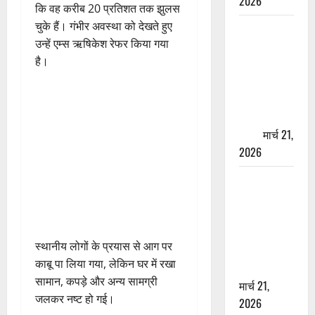
2026
कि वह करीब 20 प्रतिशत तक झुलस
चुके हैं। गंभीर अवस्था को देखते हुए
ऋषिकेश में
उन्हें एम्स ऋषिकेश रेफर किया गया
बड़ा प्रॉपर्टी
है।
फ्रॉड! 100
रुपये के स्टांप
पेपर पर NRI
की जमीन
हड़पी
मार्च 21,
2026
मसूरी रोड
हादसा: खाई में
गिरी थार, एक
युवक की मौत
स्थानीय लोगों के प्रयास से आग पर
—SDRF ने
काबू पा लिया गया, लेकिन घर में रखा
दो को बचाया
सामान, कपड़े और अन्य सामग्री
मार्च 21,
जलकर नष्ट हो गई।
2026