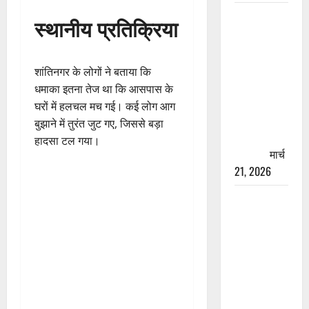
रामझूला पुल
स्थानीय प्रतिक्रिया
की मरम्मत
शुरू! 11
करोड़ की
शांतिनगर के लोगों ने बताया कि
योजना,
धमाका इतना तेज था कि आसपास के
चारधाम
घरों में हलचल मच गई। कई लोग आग
यात्रा से
बुझाने में तुरंत जुट गए, जिससे बड़ा
पहले होगा
हादसा टल गया।
काम पूरा
मार्च
21, 2026
AIIMS
ऋषिकेश के
नाम पर
नौकरी का
झांसा! फर्जी
भर्ती विज्ञापन
से युवाओं को