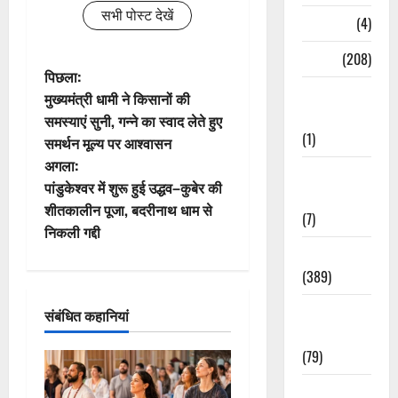
सभी पोस्ट देखें
Naukri
(4)
News
(208)
पो
पिछला:
Opinion /
मुख्यमंत्री धामी ने किसानों की
स्ट
Editorial
समस्याएं सुनी, गन्ने का स्वाद लेते हुए
(1)
समर्थन मूल्य पर आश्वासन
ने
अगला:
Opinion &
वि
पांडुकेश्वर में शुरू हुई उद्धव–कुबेर की
Editorial
शीतकालीन पूजा, बदरीनाथ धाम से
(7)
गे
निकली गद्दी
Politics
श
(389)
न
Sarkari
संबंधित कहानियां
Naukri
(79)
Spirituality