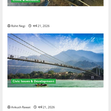
मसूरी रोड हादसा: खाई में गिरी थार, एक युवक की मौत—SDRF
ने दो को बचाया
Rohit Negi
मार्च 21, 2026
Civic Issues & Development
रामझूला पुल की मरम्मत शुरू! 11 करोड़ की योजना, चारधाम
यात्रा से पहले होगा काम पूरा
Ankush Rawat
मार्च 21, 2026