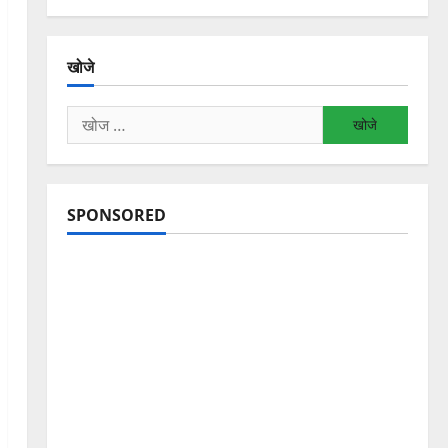
खोजे
निम्न
को
खोजें:
SPONSORED