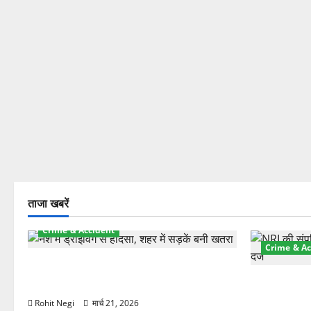
ताजा खबरें
Crime & Accident
Crime & Ac
दून में रफ्तार का कहर! 120 Km/h थार ने
स्कूटी सवारों को कुचला, एक की मौत
ऋषिकेश में बड
स्टांप पेपर 
Rohit Negi
मार्च 21, 2026