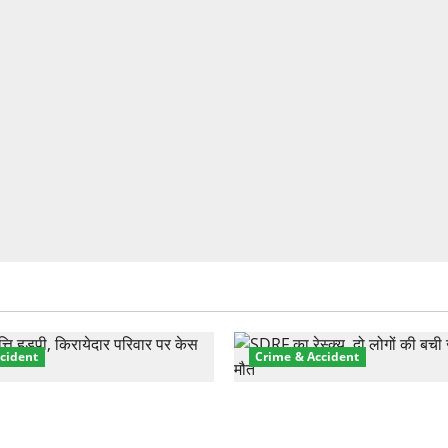
cident
Crime & Accident
़ा प्रॉपर्टी फ्रॉड! 100 रुपये के
मसूरी रोड हादसा: खाई में गिरी थ
पर NRI की जमीन हड़पी
की मौत—SDRF ने दो को बचाया