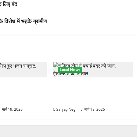
े लिए बंद
े विरोध में भड़के ग्रामीण
Local News
हुंचे अनूप जलोटा, गंगा
गंगा में बहते बंदर की बचाई जान, राफ्टिंग
ग, स्वामी चिदानंद से
टीम और पर्यटकों का रेस्क्यू वीडियो
वायरल
मार्च 19, 2026
Sanjay Negi
मार्च 18, 2026