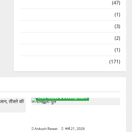
Travel
(47)
Treks & Adventures
(1)
Treks & Adventures
(3)
Waterfalls & Nature
(2)
Waterfalls & Nature
(1)
Weather Update
(171)
Civic Issues & Development
रामझूला पुल की मरम्मत शुरू! 11 करोड़ की
ार, एक युवक
योजना, चारधाम यात्रा से पहले होगा काम पूरा
Ankush Rawat
मार्च 21, 2026