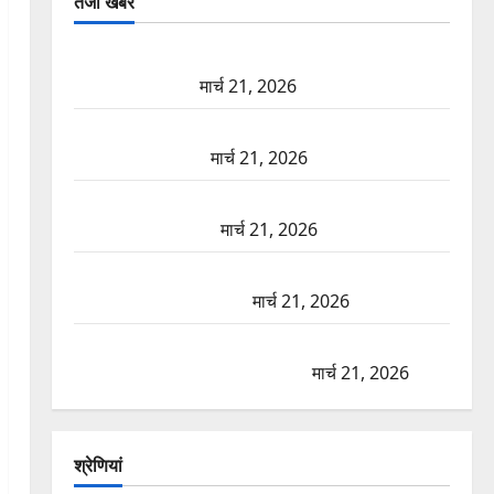
तजा खबरें
दून में रफ्तार का कहर! 120 Km/h थार ने स्कूटी सवारों को
कुचला, एक की मौत
मार्च 21, 2026
ऋषिकेश में बड़ा प्रॉपर्टी फ्रॉड! 100 रुपये के स्टांप पेपर पर
NRI की जमीन हड़पी
मार्च 21, 2026
मसूरी रोड हादसा: खाई में गिरी थार, एक युवक की मौत—
SDRF ने दो को बचाया
मार्च 21, 2026
रामझूला पुल की मरम्मत शुरू! 11 करोड़ की योजना, चारधाम
यात्रा से पहले होगा काम पूरा
मार्च 21, 2026
AIIMS ऋषिकेश के नाम पर नौकरी का झांसा! फर्जी भर्ती
विज्ञापन से युवाओं को ठगने की कोशिश
मार्च 21, 2026
श्रेणियां