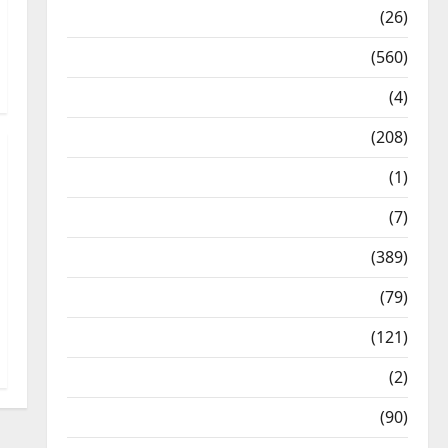
Health & Wellness
(26)
Local News
(560)
Naukri
(4)
News
(208)
Opinion / Editorial
(1)
Opinion & Editorial
(7)
Politics
(389)
Sarkari Naukri
(79)
Spirituality
(121)
Temples
(2)
Temples
(90)