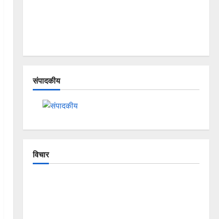
संपादकीय
विचार
The Crumbling Mountains of
Uttarakhand: Continuous Disasters in
Dehradun, Chamoli, and Joshimath —
Why Is This Destruction Repeating?