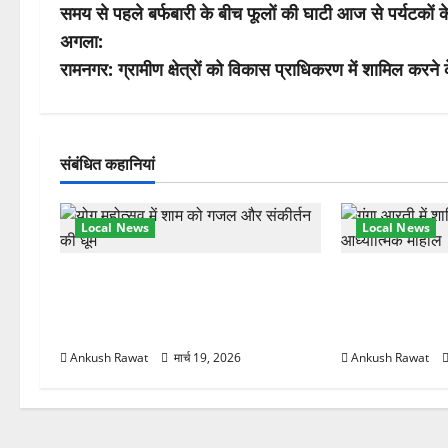
समय से पहले बर्फबारी के बीच फूलों की घाटी आज से पर्यटकों क
स्ट
अगला:
ने
रामनगर: ग्रामीण क्षेत्रों को विकास प्राधिकरण में शामिल करने क
वि
गे
संबंधित कहानियां
श
Local News
Local News
न
अंतरराष्ट्रीय योग महोत्सव में तीसरे दिन
परमार्थ निकेतन प
योग की गहराई, साधकों ने सीखी प्राणायाम
आरती में लिया भा
और मेडिटेशन तकनीक
मुलाकात
Ankush Rawat
मार्च 19, 2026
Ankush Rawat