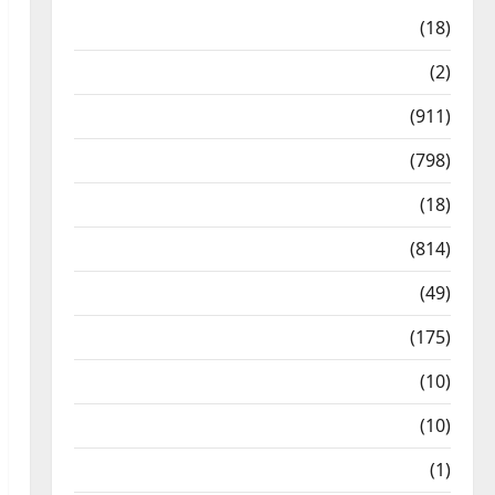
Astrology
(18)
Bizarre
(2)
Civic Issues & Development
(911)
Crime & Accident
(798)
Culture & Lifestyle
(18)
Current Affairs
(814)
Education & Exam Updates
(49)
Festivals & Events
(175)
Festivals & Events
(10)
Food & Local Cuisine
(10)
Food & Local Cuisine
(1)