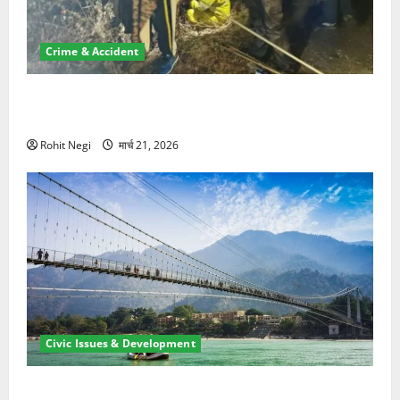
Crime & Accident
मसूरी रोड हादसा: खाई में गिरी थार, एक युवक की मौत—SDRF
ने दो को बचाया
Rohit Negi
मार्च 21, 2026
Civic Issues & Development
रामझूला पुल की मरम्मत शुरू! 11 करोड़ की योजना, चारधाम