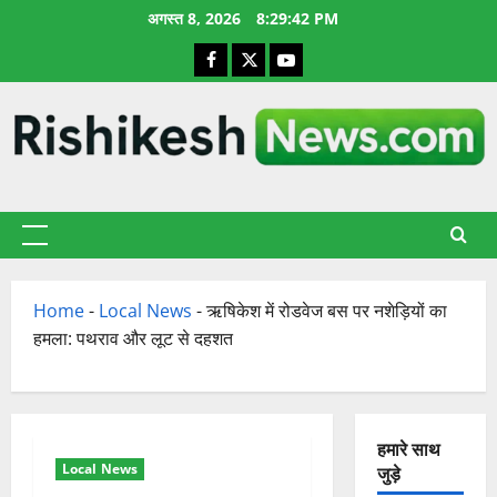
छोड़कर
अगस्त 8, 2026
8:29:43 PM
सामग्री
Facebook
X
YouTube
पर
जाएँ
प्राथमिक
सूची
Home
-
Local News
-
ऋषिकेश में रोडवेज बस पर नशेड़ियों का
हमला: पथराव और लूट से दहशत
हमारे साथ
Local News
जुड़े