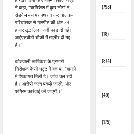
हरिद्वार डिपो के एजीएम विशाल चंद्रा
(798)
ने कहा, “ऋषिकेश में कुछ लोगों ने
रोडवेज बस पर पथराव कर चालक-
Culture &
परिचालक से मारपीट की और 24
Lifestyle
हजार लूट लिए। वर्दी फाड़ दी गई।
(18)
आईएसबीटी चौकी में तहरीर दी गई
है।”
Current
Affairs
(814)
कोतवाली ऋषिकेश के प्रभारी
निरीक्षक केसी भट्ट ने बताया, “मामले
Education &
में शिकायत मिली है। जांच चल रही
Exam
है। आरोपी जल्द पकड़े जाएंगे, और
Updates
अग्रिम कार्रवाई की जाएगी।”
(49)
Festivals &
Events
(175)
Festivals &