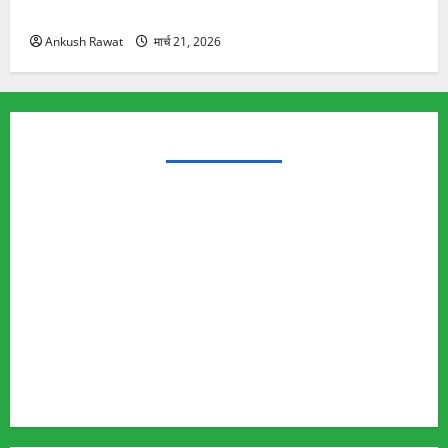
यात्रा से पहले होगा काम पूरा
Ankush Rawat
मार्च 21, 2026
TRENDING TOPICS
Rishikesh Land Protest
Ankita Bhandari Murder Case
Wildlife Conflict
Leopard Attack
Bear Attack
Elephant Attack
Articles
Sukhwant Singh Suicide Case
Save Auli