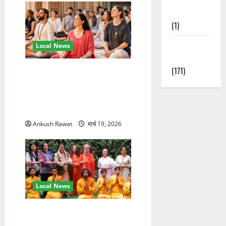
Nature
(1)
Weather
Local News
Update
(171)
अंतरराष्ट्रीय योग महोत्सव में
तीसरे दिन योग की गहराई, साधकों
ने सीखी प्राणायाम और मेडिटेशन
तकनीक
Ankush Rawat
मार्च 19, 2026
Local News
परमार्थ निकेतन पहुंचे अनूप
जलोटा, गंगा आरती में लिया भाग,