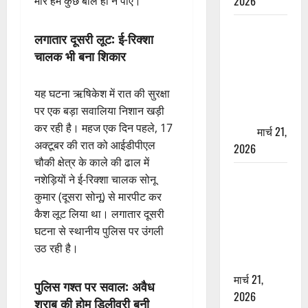
2026
मारे हम कुछ बोल ही न पाए।”
ऋषिकेश में
लगातार दूसरी लूट: ई-रिक्शा
बड़ा प्रॉपर्टी
चालक भी बना शिकार
फ्रॉड! 100
रुपये के स्टांप
यह घटना ऋषिकेश में रात की सुरक्षा
पेपर पर NRI
पर एक बड़ा सवालिया निशान खड़ी
की जमीन
कर रही है। महज एक दिन पहले, 17
हड़पी
मार्च 21,
अक्टूबर की रात को आईडीपीएल
2026
चौकी क्षेत्र के काले की ढाल में
मसूरी रोड
नशेड़ियों ने ई-रिक्शा चालक सोनू
हादसा: खाई में
कुमार (दूसरा सोनू) से मारपीट कर
गिरी थार, एक
कैश लूट लिया था। लगातार दूसरी
युवक की मौत
घटना से स्थानीय पुलिस पर उंगली
—SDRF ने
उठ रही है।
दो को बचाया
मार्च 21,
पुलिस गश्त पर सवाल: अवैध
2026
शराब की होम डिलीवरी बनी