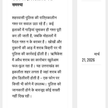
समस्या
रामझूला पुल
की मरम्मत
शुरू! 11
शहरवासी पुलिस की रात्रिकालीन
करोड़ की
गश्त पर सवाल उठा रहे हैं। कई
योजना,
इलाकों में गाड़ियां घुमाकर ही गश्त पूरी
चारधाम
कर ली जाती है, जबकि मोहल्लों में
यात्रा से
पैदल गश्त न के बराबर है। खोखों और
पहले होगा
दुकानों की आड़ में शराब बिक्री पर भी
काम पूरा
मार्च
पुलिस की कार्रवाई ढीली है। ऋषिकेश
21, 2026
में अवैध शराब का कारोबार खुलेआम
फल-फूल रहा है। यह उत्तराखंड का
AIIMS
इकलौता शहर लगता है जहां शराब की
ऋषिकेश के
होम डिलीवरी होती है – एक फोन पर
नाम पर
किसी भी कोने में उपलब्ध। पुलिस को
नौकरी का
जानकारी होने के बावजूद कोई सख्ती
झांसा! फर्जी
नहीं दिख रही।
भर्ती विज्ञापन
से युवाओं को