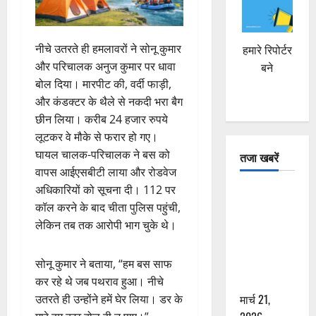
नीचे उतरते ही हमलावरों ने सोनू कुमार
हमारे रिपोर्टर
और परिचालक अनुज कुमार पर धावा
बने
बोल दिया। मारपीट की, वर्दी फाड़ी,
और कंडक्टर के थैले से नकदी भरा बैग
छीन लिया। करीब 24 हजार रुपये
लूटकर वे मौके से फरार हो गए।
घायल चालक-परिचालक ने बस को
तजा खबरें
वापस आईएसबीटी लाया और रोडवेज
अधिकारियों को सूचना दी। 112 पर
दून में रफ्तार
कॉल करने के बाद चीता पुलिस पहुंची,
का कहर! 120
लेकिन तब तक आरोपी भाग चुके थे।
Km/h थार ने
स्कूटी सवारों
को कुचला,
सोनू कुमार ने बताया, “हम बस साफ
एक की मौत
कर रहे थे जब पथराव हुआ। नीचे
मार्च 21,
उतरते ही उन्होंने हमें घेर लिया। डर के