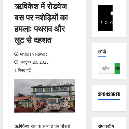
ऋषिकेश में रोडवेज
बस पर नशेड़ियों का
Facebook
X
YouTube
हमला: पथराव और
लूट से दहशत
खोजे
Ankush Rawat
अक्टूबर 20, 2025
निम्न
1 मिनट पढ़ें
को
खोजें:
SPONSORED
संपादकीय
ऋषिकेश
: रात के सन्नाटे को चीरती