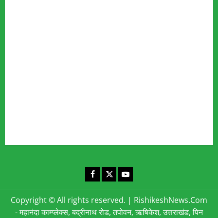
Our Team
Fact Checking Policy
Disclaimer
Editorial Policy
Privacy Policy
Cookies Policy
Corrections & Complaints Policy
Corrections & Grievance Redressal Policy
Terms & Condition
Advertising & Sponsored Content Policy
Contact Us
Facebook
X
YouTube
Copyright © All rights reserved.
|
RishikeshNews.Com
- महानंदा काम्प्लेक्स, बद्रीनाथ रोड, तपोवन, ऋषिकेश, उत्तराखंड, पिन