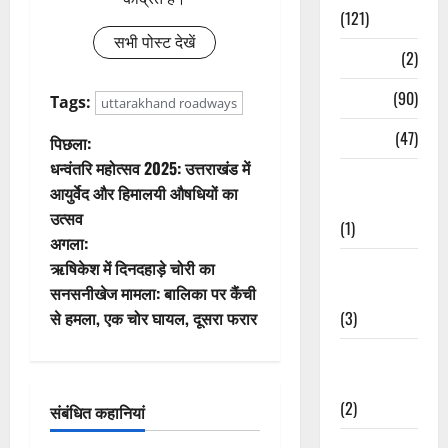
(121)
सभी पोस्ट देखें
Temples
(2)
Temples
(90)
Tags:
uttarakhand roadways
Travel
(47)
पो
पिछला:
धन्वंतरि महोत्सव 2025: उत्तराखंड में
Treks &
स्ट
आयुर्वेद और हिमालयी औषधियों का
Adventures
उत्सव
ने
(1)
अगला:
वि
Treks &
ऋषिकेश में दिनदहाड़े चोरी का
Adventures
सनसनीखेज मामला: बालिका पर कैंची
गे
(3)
से हमला, एक चोर घायल, दूसरा फरार
श
Waterfalls &
Nature
न
(2)
संबंधित कहानियां
Waterfalls &