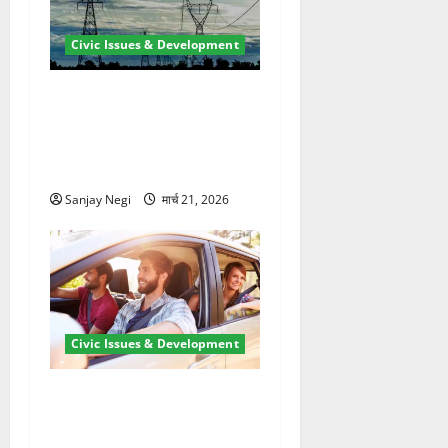
Civic Issues & Development
कुंभ 2027 की तैयारी तेज! हरिद्वार
में बिजली व्यवस्था मजबूत करने
के लिए 21.51 करोड़ की योजना
मंजूर
Sanjay Negi
मार्च 21, 2026
Civic Issues & Development
उत्तराखंड में BlaBla पर लग
सकती है रोक! हादसे के बाद
सरकार सख्त, जांच तेज