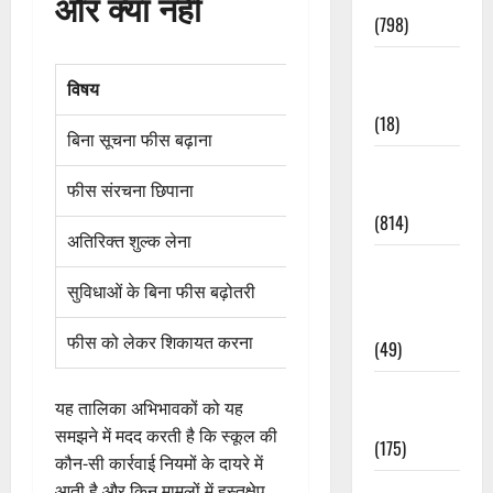
और क्या नहीं
(798)
Culture &
विषय
नियम के अनुसार 
Lifestyle
(18)
बिना सूचना फीस बढ़ाना
मान्य नहीं
Current
फीस संरचना छिपाना
नियमों के खिलाफ
Affairs
(814)
अतिरिक्त शुल्क लेना
केवल स्वीकृत मदों 
Education &
सुविधाओं के बिना फीस बढ़ोतरी
इस पर सवाल उठा
Exam
Updates
फीस को लेकर शिकायत करना
अभिभावकों को पू
(49)
Festivals &
यह तालिका अभिभावकों को यह
Events
समझने में मदद करती है कि स्कूल की
(175)
कौन-सी कार्रवाई नियमों के दायरे में
Festivals &
आती है और किन मामलों में हस्तक्षेप