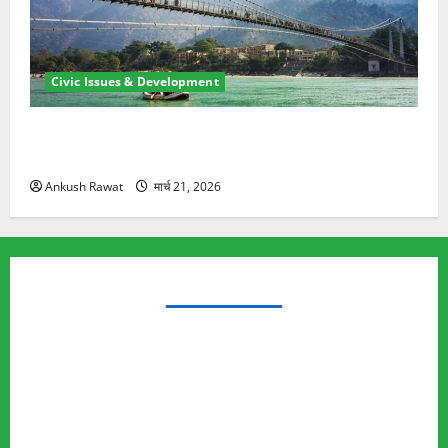
Civic Issues & Development
रामझूला पुल की मरम्मत शुरू! 11 करोड़ की योजना, चारधाम
यात्रा से पहले होगा काम पूरा
Ankush Rawat
मार्च 21, 2026
TRENDING TOPICS
Rishikesh Land Protest
Ankita Bhandari Murder Case
Wildlife Conflict
Leopard Attack
Bear Attack