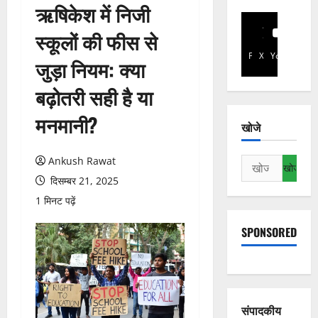
ऋषिकेश में निजी
स्कूलों की फीस से
Facebook
X
YouTube
जुड़ा नियम: क्या
बढ़ोतरी सही है या
मनमानी?
खोजे
Ankush Rawat
निम्न
को
दिसम्बर 21, 2025
खोजें:
1 मिनट पढ़ें
SPONSORED
संपादकीय