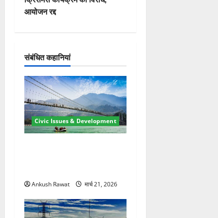
वि
आयोजन रद्द
गे
श
संबंधित कहानियां
न
Civic Issues & Development
रामझूला पुल की मरम्मत शुरू! 11
करोड़ की योजना, चारधाम यात्रा
से पहले होगा काम पूरा
Ankush Rawat
मार्च 21, 2026