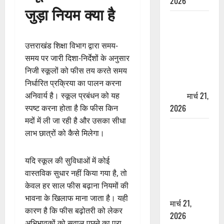
2026
जुड़ा नियम क्या है
ऋषिकेश में
बड़ा प्रॉपर्टी
फ्रॉड! 100
उत्तराखंड शिक्षा विभाग द्वारा समय-
रुपये के स्टांप
समय पर जारी दिशा-निर्देशों के अनुसार
पेपर पर NRI
निजी स्कूलों को फीस तय करते समय
की जमीन
निर्धारित प्रक्रिया का पालन करना
हड़पी
मार्च 21,
अनिवार्य है। स्कूल प्रबंधन को यह
2026
स्पष्ट करना होता है कि फीस किन
मदों में ली जा रही है और उसका सीधा
मसूरी रोड
लाभ छात्रों को कैसे मिलेगा।
हादसा: खाई में
गिरी थार, एक
यदि स्कूल की सुविधाओं में कोई
युवक की मौत
वास्तविक सुधार नहीं किया गया है, तो
—SDRF ने
केवल हर साल फीस बढ़ाना नियमों की
दो को बचाया
भावना के खिलाफ माना जाता है। यही
मार्च 21,
कारण है कि फीस बढ़ोतरी को लेकर
2026
अभिभावकों को सवाल पूछने का पूरा