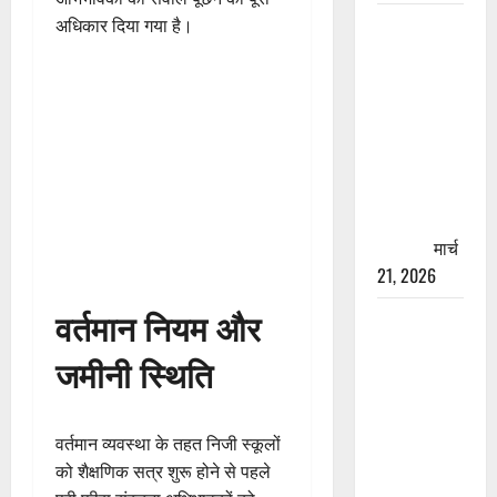
रामझूला पुल
अधिकार दिया गया है।
की मरम्मत
शुरू! 11
करोड़ की
योजना,
चारधाम
यात्रा से
पहले होगा
काम पूरा
मार्च
21, 2026
वर्तमान नियम और
AIIMS
ऋषिकेश के
जमीनी स्थिति
नाम पर
नौकरी का
झांसा! फर्जी
वर्तमान व्यवस्था के तहत निजी स्कूलों
भर्ती विज्ञापन
को शैक्षणिक सत्र शुरू होने से पहले
से युवाओं को