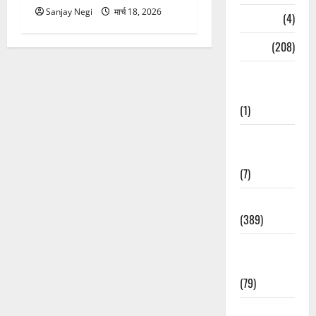
Sanjay Negi
मार्च 18, 2026
Naukri
(4)
News
(208)
Opinion /
Editorial
(1)
Opinion &
Editorial
(7)
Politics
(389)
Sarkari
Naukri
(79)
Spirituality