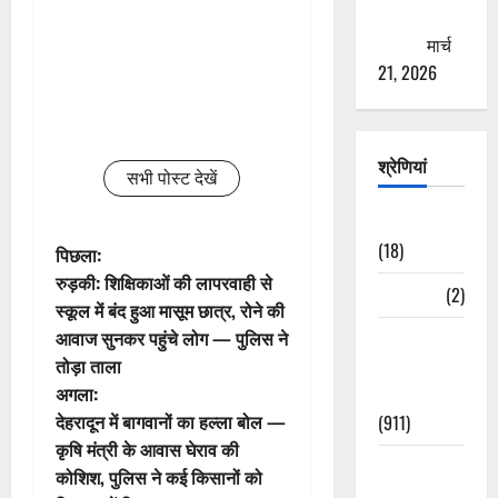
ठगने की
कोशिश
मार्च
21, 2026
श्रेणियां
सभी पोस्ट देखें
Astrology
(18)
पो
पिछला:
रुड़की: शिक्षिकाओं की लापरवाही से
Bizarre
(2)
स्ट
स्कूल में बंद हुआ मासूम छात्र, रोने की
आवाज सुनकर पहुंचे लोग — पुलिस ने
Civic Issues
ने
तोड़ा ताला
&
वि
अगला:
Development
देहरादून में बागवानों का हल्ला बोल —
(911)
गे
कृषि मंत्री के आवास घेराव की
Crime &
कोशिश, पुलिस ने कई किसानों को
श
Accident