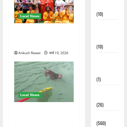
Events
(10)
Local News
Food &
परमार्थ निकेतन पहुंचे अनूप
Local
जलोटा, गंगा आरती में लिया भाग,
Cuisine
स्वामी चिदानंद से मुलाकात
(10)
Ankush Rawat
मार्च 19, 2026
Food &
Local
Cuisine
(1)
Health &
Local News
Wellness
(26)
गंगा में बहते बंदर की बचाई जान,
Local News
राफ्टिंग टीम और पर्यटकों का
(560)
रेस्क्यू वीडियो वायरल