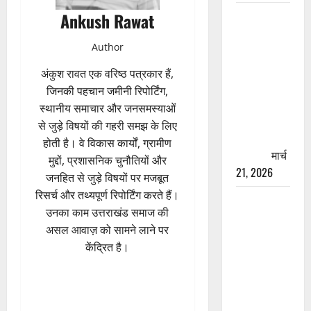
रामझूला पुल
Ankush Rawat
की मरम्मत
Author
शुरू! 11
करोड़ की
अंकुश रावत एक वरिष्ठ पत्रकार हैं,
योजना,
जिनकी पहचान जमीनी रिपोर्टिंग,
चारधाम
स्थानीय समाचार और जनसमस्याओं
यात्रा से
से जुड़े विषयों की गहरी समझ के लिए
पहले होगा
होती है। वे विकास कार्यों, ग्रामीण
काम पूरा
मार्च
मुद्दों, प्रशासनिक चुनौतियों और
21, 2026
जनहित से जुड़े विषयों पर मजबूत
रिसर्च और तथ्यपूर्ण रिपोर्टिंग करते हैं।
AIIMS
उनका काम उत्तराखंड समाज की
ऋषिकेश के
असल आवाज़ को सामने लाने पर
नाम पर
केंद्रित है।
नौकरी का
झांसा! फर्जी
भर्ती विज्ञापन
से युवाओं को