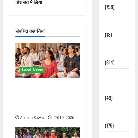
हिरासत में लिया
(798)
न
Culture &
Lifestyle
संबंधित कहानियां
(18)
Current
Affairs
(814)
Local News
Education &
Exam
अंतरराष्ट्रीय योग महोत्सव में
Updates
तीसरे दिन योग की गहराई, साधकों
(49)
ने सीखी प्राणायाम और मेडिटेशन
तकनीक
Festivals &
Events
Ankush Rawat
मार्च 19, 2026
(175)
Festivals &