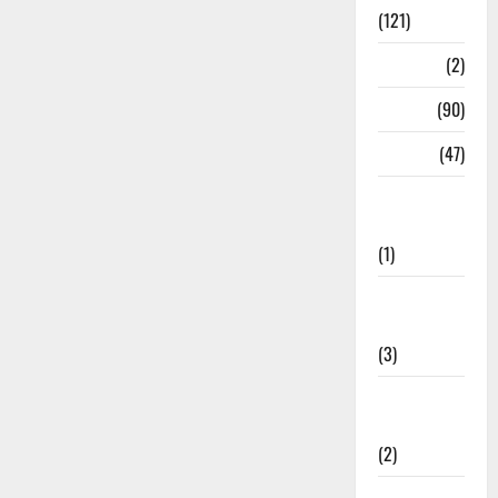
(121)
Temples
(2)
Temples
(90)
Travel
(47)
Treks &
Adventures
(1)
Treks &
Adventures
(3)
Waterfalls &
Nature
(2)
Waterfalls &