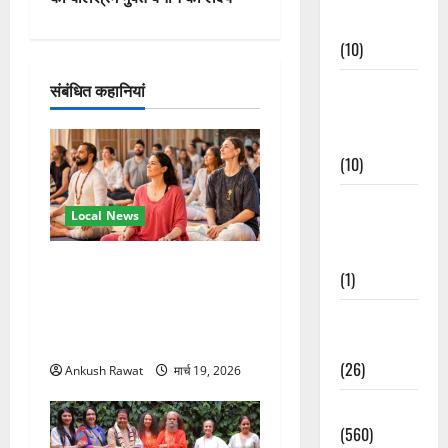
Events
श
(10)
न
Food &
संबंधित कहानियां
Local
Cuisine
(10)
Food &
Local News
Local
Cuisine
अंतरराष्ट्रीय योग महोत्सव में
(1)
तीसरे दिन योग की गहराई, साधकों
ने सीखी प्राणायाम और मेडिटेशन
Health &
तकनीक
Wellness
(26)
Ankush Rawat
मार्च 19, 2026
Local News
(560)