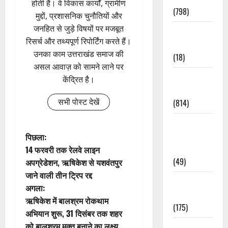
होती है। वे विकास कार्यों, ग्रामीण
(798)
मुद्दों, प्रशासनिक चुनौतियों और
जनहित से जुड़े विषयों पर मजबूत
Culture &
रिसर्च और तथ्यपूर्ण रिपोर्टिंग करते हैं।
Lifestyle
उनका काम उत्तराखंड समाज की
(18)
असल आवाज़ को सामने लाने पर
Current
केंद्रित है।
Affairs
सभी पोस्ट देखें
(814)
Education &
पो
Exam
पिछला:
Updates
14 फरवरी तक रेलवे लाइन
स्ट
(49)
अपग्रेडेशन, ऋषिकेश से यशवंतपुर
जाने वाली तीन ट्रिप रद्द
ने
Festivals &
अगला:
Events
वि
ऋषिकेश में बालश्रम रोकथाम
(175)
अभियान शुरू, 31 दिसंबर तक शहर
गे
को बालश्रम मुक्त बनाने का लक्ष्य
Festivals &