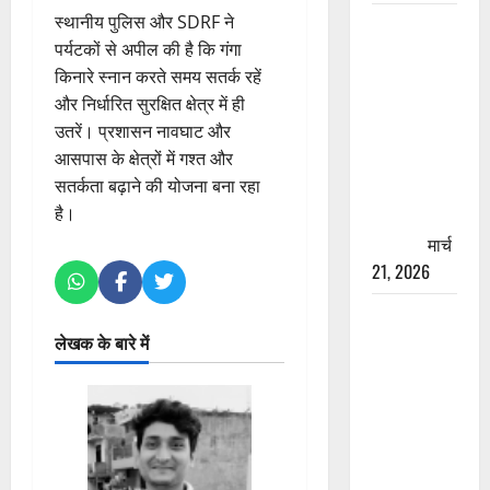
स्थानीय पुलिस और SDRF ने
रामझूला पुल
पर्यटकों से अपील की है कि गंगा
की मरम्मत
किनारे स्नान करते समय सतर्क रहें
शुरू! 11
और निर्धारित सुरक्षित क्षेत्र में ही
करोड़ की
उतरें। प्रशासन नावघाट और
योजना,
आसपास के क्षेत्रों में गश्त और
चारधाम
सतर्कता बढ़ाने की योजना बना रहा
यात्रा से
है।
पहले होगा
काम पूरा
मार्च
21, 2026
AIIMS
ऋषिकेश के
लेखक के बारे में
नाम पर
नौकरी का
झांसा! फर्जी
भर्ती विज्ञापन
से युवाओं को