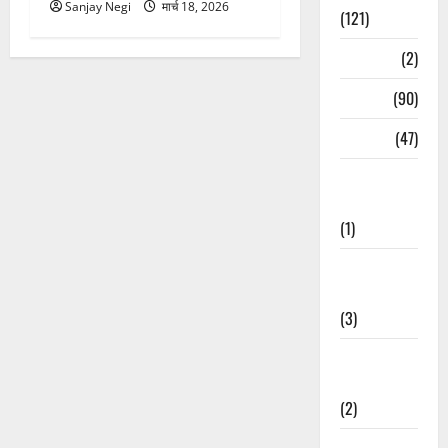
Sanjay Negi
मार्च 18, 2026
(121)
Temples
(2)
Temples
(90)
Travel
(47)
Treks &
Adventures
(1)
Treks &
Adventures
(3)
Waterfalls &
Nature
(2)
Waterfalls &