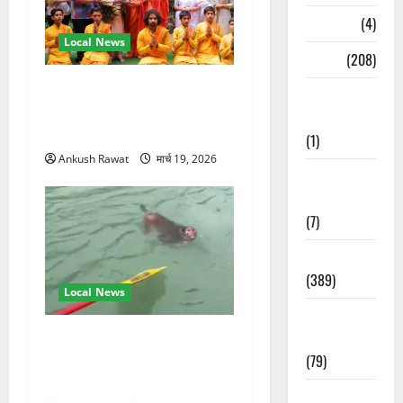
Naukri
(4)
Local News
News
(208)
परमार्थ निकेतन पहुंचे अनूप
Opinion /
जलोटा, गंगा आरती में लिया भाग,
Editorial
स्वामी चिदानंद से मुलाकात
(1)
Ankush Rawat
मार्च 19, 2026
Opinion &
Editorial
(7)
Politics
(389)
Local News
Sarkari
गंगा में बहते बंदर की बचाई जान,
Naukri
राफ्टिंग टीम और पर्यटकों का
(79)
रेस्क्यू वीडियो वायरल
Spirituality