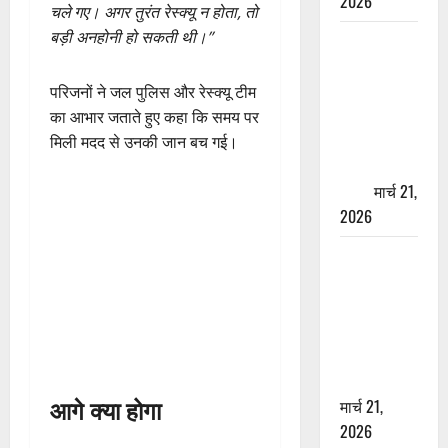
2026
चले गए। अगर तुरंत रेस्क्यू न होता, तो
बड़ी अनहोनी हो सकती थी।”
ऋषिकेश में
बड़ा प्रॉपर्टी
फ्रॉड! 100
परिजनों ने जल पुलिस और रेस्क्यू टीम
रुपये के स्टांप
का आभार जताते हुए कहा कि समय पर
पेपर पर NRI
मिली मदद से उनकी जान बच गई।
की जमीन
हड़पी
मार्च 21,
2026
मसूरी रोड
हादसा: खाई में
गिरी थार, एक
युवक की मौत
—SDRF ने
दो को बचाया
आगे क्या होगा
मार्च 21,
2026