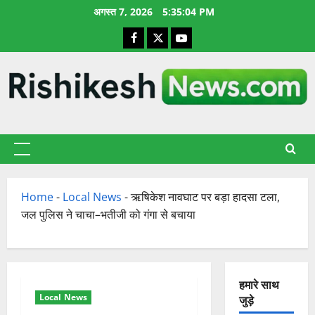
छोड़कर
अगस्त 7, 2026
5:35:05 PM
सामग्री
Facebook
X
YouTube
पर
जाएँ
प्राथमिक
सूची
Home
-
Local News
-
ऋषिकेश नावघाट पर बड़ा हादसा टला,
जल पुलिस ने चाचा–भतीजी को गंगा से बचाया
हमारे साथ
Local News
जुड़े