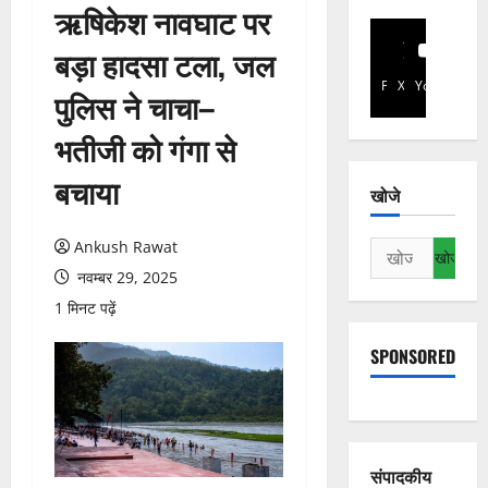
ऋषिकेश नावघाट पर
बड़ा हादसा टला, जल
Facebook
X
YouTube
पुलिस ने चाचा–
भतीजी को गंगा से
बचाया
खोजे
Ankush Rawat
निम्न
को
नवम्बर 29, 2025
खोजें:
1 मिनट पढ़ें
SPONSORED
संपादकीय