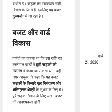
अधीन है। सड़क का रखरखाव उसी
रामझूला पुल
विभाग के जिम्मे है, इसलिए यह बजट
की मरम्मत
दुरुपयोग
में जा रहा है।
शुरू! 11
करोड़ की
बजट और वार्ड
योजना,
चारधाम
विकास
यात्रा से
पहले होगा
काम पूरा
मार्च
पार्षदों का कहना था कि इस राशि का
21, 2026
इस्तेमाल वार्डों में
टूटी सड़कों की
मरम्मत
में किया जा सकता था। वहीं
AIIMS
नगर आयुक्त ने कहा कि यह बजट
ऋषिकेश के
सड़कों के किनारे धूल नियंत्रण और
नाम पर
क्षतिग्रस्त क्षेत्रों
के सुधार के लिए है।
नौकरी का
पूरे सड़क निर्माण के लिए अलग बजट
झांसा! फर्जी
की आवश्यकता होगी।
भर्ती विज्ञापन
से युवाओं को