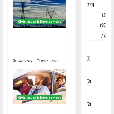
(121)
Temples
(2)
Civic Issues & Development
Temples
(90)
कुंभ 2027 की तैयारी तेज! हरिद्वार
Travel
(47)
में बिजली व्यवस्था मजबूत करने
Treks &
के लिए 21.51 करोड़ की योजना
Adventures
मंजूर
(1)
Sanjay Negi
मार्च 21, 2026
Treks &
Adventures
(3)
Waterfalls &
Nature
Civic Issues & Development
(2)
उत्तराखंड में BlaBla पर लग
Waterfalls &