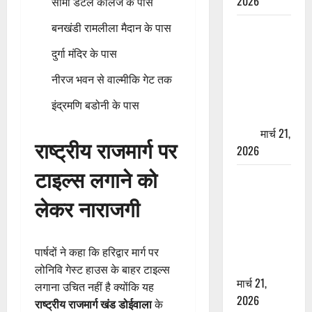
2026
सीमा डेंटल कॉलेज के पास
ऋषिकेश में
बनखंडी रामलीला मैदान के पास
बड़ा प्रॉपर्टी
दुर्गा मंदिर के पास
फ्रॉड! 100
नीरज भवन से वाल्मीकि गेट तक
रुपये के स्टांप
पेपर पर NRI
इंद्रमणि बडोनी के पास
की जमीन
हड़पी
मार्च 21,
राष्ट्रीय राजमार्ग पर
2026
टाइल्स लगाने को
मसूरी रोड
हादसा: खाई में
लेकर नाराजगी
गिरी थार, एक
युवक की मौत
—SDRF ने
पार्षदों ने कहा कि हरिद्वार मार्ग पर
दो को बचाया
लोनिवि गेस्ट हाउस के बाहर टाइल्स
मार्च 21,
लगाना उचित नहीं है क्योंकि यह
2026
राष्ट्रीय राजमार्ग खंड डोईवाला
के