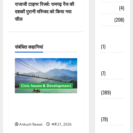
वि
राजाजी टाइगर रिजर्व: रामगढ़ रेंज की
Naukri
(4)
दशकों पुरानी मस्जिद को किया गया
गे
सील
News
(208)
श
Opinion /
Editorial
न
(1)
संबंधित कहानियां
Opinion &
Editorial
(7)
Politics
Civic Issues & Development
(389)
रामझूला पुल की मरम्मत शुरू! 11
Sarkari
करोड़ की योजना, चारधाम यात्रा
Naukri
से पहले होगा काम पूरा
(79)
Ankush Rawat
मार्च 21, 2026
Spirituality