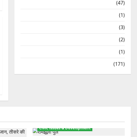
Travel
(47)
Treks & Adventures
(1)
Treks & Adventures
(3)
Waterfalls & Nature
(2)
Waterfalls & Nature
(1)
Weather Update
(171)
Civic Issues & Development