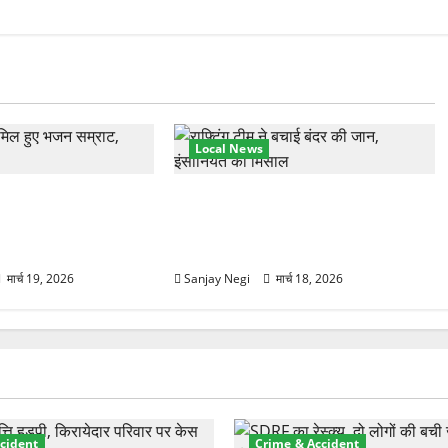
Local News
हुंचे अनूप जलोटा, गंगा
गंगा में बहते बंदर की बचाई जान, राफ्टिंग
ग, स्वामी चिदानंद से
टीम और पर्यटकों का रेस्क्यू वीडियो
वायरल
मार्च 19, 2026
Sanjay Negi
मार्च 18, 2026
cident
Crime & Accident