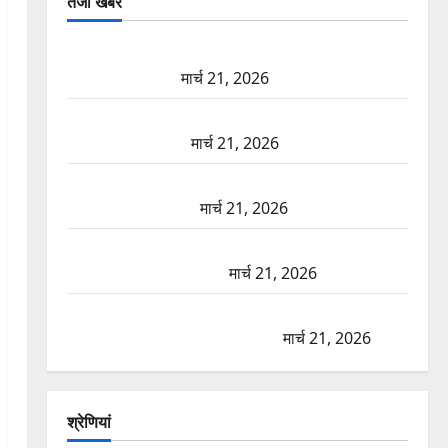
तजा खबरें
दून में रफ्तार का कहर! 120 Km/h थार ने स्कूटी सवारों को
कुचला, एक की मौत
मार्च 21, 2026
ऋषिकेश में बड़ा प्रॉपर्टी फ्रॉड! 100 रुपये के स्टांप पेपर पर
NRI की जमीन हड़पी
मार्च 21, 2026
मसूरी रोड हादसा: खाई में गिरी थार, एक युवक की मौत—
SDRF ने दो को बचाया
मार्च 21, 2026
रामझूला पुल की मरम्मत शुरू! 11 करोड़ की योजना, चारधाम
यात्रा से पहले होगा काम पूरा
मार्च 21, 2026
AIIMS ऋषिकेश के नाम पर नौकरी का झांसा! फर्जी भर्ती
विज्ञापन से युवाओं को ठगने की कोशिश
मार्च 21, 2026
श्रेणियां