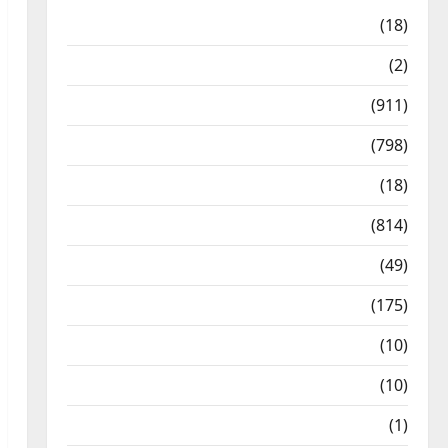
Astrology
(18)
Bizarre
(2)
Civic Issues & Development
(911)
Crime & Accident
(798)
Culture & Lifestyle
(18)
Current Affairs
(814)
Education & Exam Updates
(49)
Festivals & Events
(175)
Festivals & Events
(10)
Food & Local Cuisine
(10)
Food & Local Cuisine
(1)