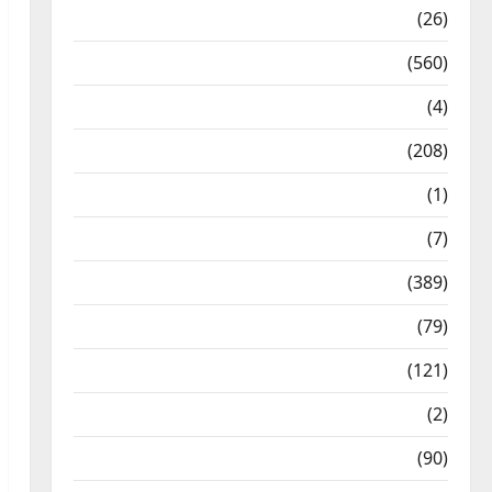
Health & Wellness
(26)
Local News
(560)
Naukri
(4)
News
(208)
Opinion / Editorial
(1)
Opinion & Editorial
(7)
Politics
(389)
Sarkari Naukri
(79)
Spirituality
(121)
Temples
(2)
Temples
(90)