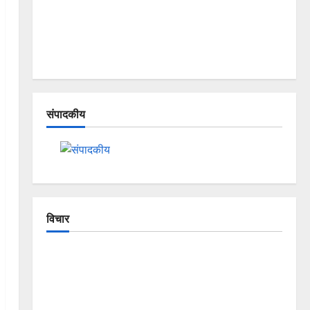
संपादकीय
विचार
The Crumbling Mountains of
Uttarakhand: Continuous Disasters in
Dehradun, Chamoli, and Joshimath —
Why Is This Destruction Repeating?