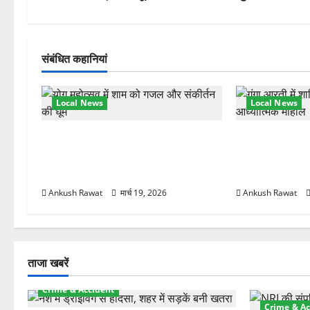
वि
गे
संबंधित कहानियां
श
Local News
Local News
न
अंतरराष्ट्रीय योग महोत्सव में तीसरे दिन
परमार्थ निकेतन प
योग की गहराई, साधकों ने सीखी प्राणायाम
आरती में लिया भा
और मेडिटेशन तकनीक
मुलाकात
Ankush Rawat
मार्च 19, 2026
Ankush Rawat
ताजा खबरें
Crime & Accident
Crime & Ac