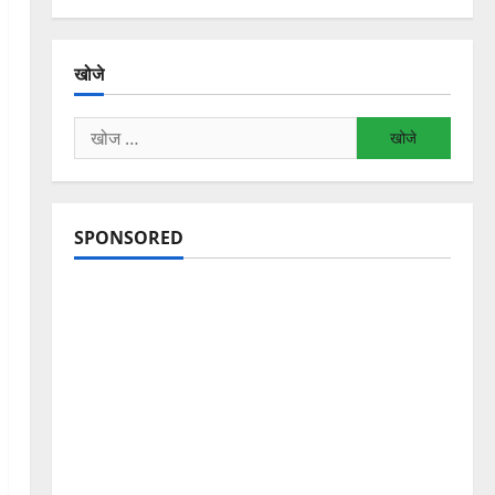
खोजे
निम्न
को
खोजें:
SPONSORED