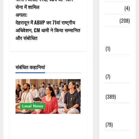
सेना में शामिल
Naukri
(4)
ने
अगला:
News
(208)
वि
देहरादून में ABVP का 71वां राष्ट्रीय
अधिवेशन, CM धामी ने किया सम्मानित
Opinion /
गे
और संबोधित
Editorial
श
(1)
Opinion &
न
संबंधित कहानियां
Editorial
(7)
Politics
(389)
Local News
Sarkari
Naukri
अंतरराष्ट्रीय योग महोत्सव में
(79)
तीसरे दिन योग की गहराई, साधकों
Spirituality
ने सीखी प्राणायाम और मेडिटेशन