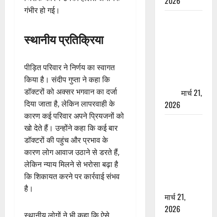
2026
गंभीर हो गई।
ऋषिकेश में
बड़ा प्रॉपर्टी
स्थानीय प्रतिक्रिया
फ्रॉड! 100
रुपये के स्टांप
पीड़ित परिवार ने निर्णय का स्वागत
पेपर पर NRI
किया है। संदीप गुप्ता ने कहा कि
की जमीन
डॉक्टरों को अक्सर भगवान का दर्जा
हड़पी
मार्च 21,
दिया जाता है, लेकिन लापरवाही के
2026
कारण कई परिवार अपने प्रियजनों को
मसूरी रोड
खो देते हैं। उन्होंने कहा कि कई बार
हादसा: खाई में
डॉक्टरों की पहुंच और प्रभाव के
गिरी थार, एक
कारण लोग आवाज उठाने से डरते हैं,
युवक की मौत
लेकिन न्याय मिलने से भरोसा बढ़ा है
—SDRF ने
कि शिकायत करने पर कार्रवाई संभव
दो को बचाया
है।
मार्च 21,
2026
स्थानीय लोगों ने भी कहा कि ऐसे