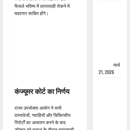
फैसले भविष्य में लापरवाही रोकने में
रामझूला पुल
मददगार साबित होंगे।
की मरम्मत
शुरू! 11
करोड़ की
योजना,
चारधाम
यात्रा से
पहले होगा
काम पूरा
मार्च
21, 2026
AIIMS
कंज्यूमर कोर्ट का निर्णय
ऋषिकेश के
नाम पर
नौकरी का
राज्य उपभोक्ता आयोग ने सभी
झांसा! फर्जी
दस्तावेजों, गवाहियों और चिकित्सीय
भर्ती विज्ञापन
रिपोर्टों का अध्ययन करने के बाद
से युवाओं को
डॉक्टर को इलाज के दौरान लापरवाही