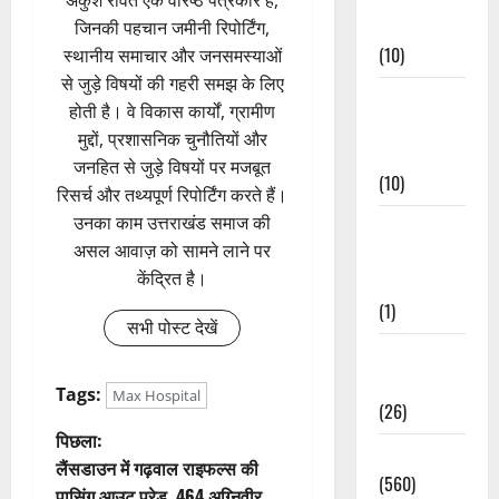
अंकुश रावत एक वरिष्ठ पत्रकार हैं,
Events
जिनकी पहचान जमीनी रिपोर्टिंग,
(10)
स्थानीय समाचार और जनसमस्याओं
से जुड़े विषयों की गहरी समझ के लिए
Food &
होती है। वे विकास कार्यों, ग्रामीण
Local
मुद्दों, प्रशासनिक चुनौतियों और
Cuisine
जनहित से जुड़े विषयों पर मजबूत
(10)
रिसर्च और तथ्यपूर्ण रिपोर्टिंग करते हैं।
उनका काम उत्तराखंड समाज की
Food &
असल आवाज़ को सामने लाने पर
Local
केंद्रित है।
Cuisine
(1)
सभी पोस्ट देखें
Health &
Wellness
Tags:
Max Hospital
(26)
पो
पिछला:
Local News
लैंसडाउन में गढ़वाल राइफल्स की
(560)
स्ट
पासिंग आउट परेड, 464 अग्निवीर