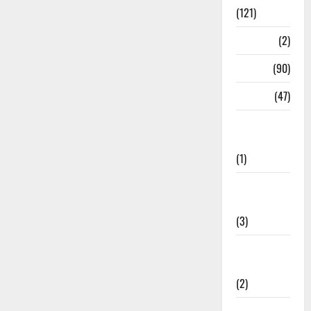
(121)
Temples
(2)
Temples
(90)
Travel
(47)
Treks &
Adventures
(1)
Treks &
Adventures
(3)
Waterfalls &
Nature
(2)
Waterfalls &