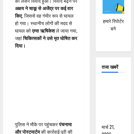
को लेकर विवाद हुआ। विवाद बढ़ने पर
अक्षय ने चाकू से अजेंद्र पर कई वार
किए
, जिससे वह गंभीर रूप से घायल
हमारे रिपोर्टर
हो गया। स्थानीय लोगों की मदद से
बने
घायल को
एम्स ऋषिकेश
ले जाया गया,
जहां
चिकित्सकों ने उसे मृत घोषित कर
दिया।
तजा खबरें
दून में रफ्तार
का कहर! 120
Km/h थार ने
स्कूटी सवारों
को कुचला,
एक की मौत
पुलिस ने मौके पर पहुंचकर
पंचनामा
मार्च 21,
और पोस्टमार्टम
की कार्रवाई पूरी की