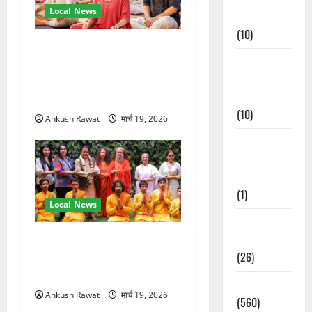
Local News
Events
(10)
अंतरराष्ट्रीय योग महोत्सव में
Food &
तीसरे दिन योग की गहराई, साधकों
Local
ने सीखी प्राणायाम और मेडिटेशन
Cuisine
तकनीक
(10)
Ankush Rawat
मार्च 19, 2026
Food &
Local
Cuisine
(1)
Local News
Health &
Wellness
परमार्थ निकेतन पहुंचे अनूप
(26)
जलोटा, गंगा आरती में लिया भाग,
स्वामी चिदानंद से मुलाकात
Local News
Ankush Rawat
मार्च 19, 2026
(560)