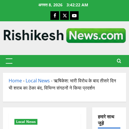
छोड़कर
अगस्त 8, 2026
3:42:22 AM
सामग्री
Facebook
X
YouTube
पर
जाएँ
प्राथमिक
सूची
Home
-
Local News
-
ऋषिकेश: भारी विरोध के बाद तीसरे दिन
भी शराब का ठेका बंद, विभिन्न संगठनों ने किया प्रदर्शन
हमारे साथ
Local News
जुड़े