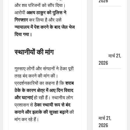
2026
और शव परिजनों को सौंप दिया।
ऋषिकेश में
आरोपी
अक्षय ठाकुर को पुलिस ने
बड़ा प्रॉपर्टी
गिरफ्तार
कर लिया है और उसे
फ्रॉड! 100
न्यायालय में पेश करने के बाद जेल भेज
रुपये के स्टांप
दिया गया।
पेपर पर NRI
की जमीन
स्थानीयों की मांग
हड़पी
मार्च 21,
2026
गुस्साए लोगों और संगठनों ने ठेका पूरी
मसूरी रोड
तरह बंद करने की मांग की।
हादसा: खाई में
प्रदर्शनकारियों का कहना है कि
शराब
गिरी थार, एक
ठेके के कारण क्षेत्र में आए दिन विवाद
युवक की मौत
और घटनाएं
हो रही हैं। स्थानीय लोग
—SDRF ने
प्रशासन से
ठेका स्थायी रूप से बंद
दो को बचाया
कराने और इलाके की सुरक्षा बढ़ाने
की
मार्च 21,
मांग कर रहे हैं।
2026