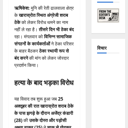
ऋषिकेश:
मुनि की रेती ढालवाला क्षेत्र
के
खारास्रोत स्थित अंग्रेजी शराब
ठेके
को लेकर विरोध थमने का नाम
नहीं ले रहा है।
तीसरे दिन भी ठेका बंद
रहा। मंगलवार को
विभिन्न सामाजिक
संगठनों के कार्यकर्ताओं
ने ठेका परिसर
विचार
के बाहर बैठकर
ठेका स्थायी रूप से
बंद करने
की मांग को लेकर जोरदार
The
प्रदर्शन किया।
Crumbling
Mountains
हत्या के बाद भड़का विरोध
of
Uttarakhand:
Continuous
यह विवाद तब शुरू हुआ जब
25
Disasters in
अक्तूबर की रात खारास्रोत शराब ठेके
Dehradun,
के पास झगड़े के दौरान अजेंद्र कंडारी
Chamoli,
(28)
की
उसके दोस्त और पड़ोसी
and
अक्षय ठाकुर (25)
ने
चाकू से गोदकर