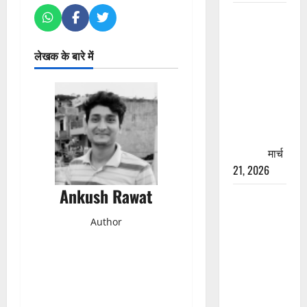
रामझूला पुल
की मरम्मत
शुरू! 11
लेखक के बारे में
करोड़ की
योजना,
चारधाम
यात्रा से
पहले होगा
काम पूरा
मार्च
21, 2026
Ankush Rawat
AIIMS
ऋषिकेश के
Author
नाम पर
नौकरी का
झांसा! फर्जी
भर्ती विज्ञापन
से युवाओं को