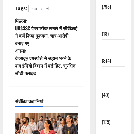
(798)
Tags:
muni ki reti
Culture &
पो
पिछला:
Lifestyle
UKSSSC पेपर लीक मामले में सीबीआई
स्ट
(18)
ने दर्ज किया मुकदमा, चार आरोपी
बनाए गए
ने
Current
अगला:
Affairs
वि
देहरादून एयरपोर्ट से उड़ान भरने के
(814)
बाद इंडिगो विमान में बर्ड हिट, सुरक्षित
गे
Education &
लौटी फ्लाइट
Exam
श
Updates
(49)
न
संबंधित कहानियां
Festivals &
Events
(175)
Festivals &