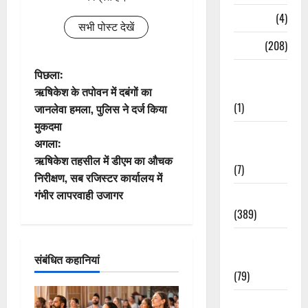
Naukri
(4)
सभी पोस्ट देखें
News
(208)
पो
Opinion /
पिछला:
Editorial
ऋषिकेश के तपोवन में दबंगों का
स्ट
(1)
जानलेवा हमला, पुलिस ने दर्ज किया
मुकदमा
ने
Opinion &
अगला:
Editorial
वि
ऋषिकेश तहसील में डीएम का औचक
(7)
निरीक्षण, सब रजिस्टर कार्यालय में
गे
गंभीर लापरवाही उजागर
Politics
(389)
श
Sarkari
न
Naukri
संबंधित कहानियां
(79)
Spirituality