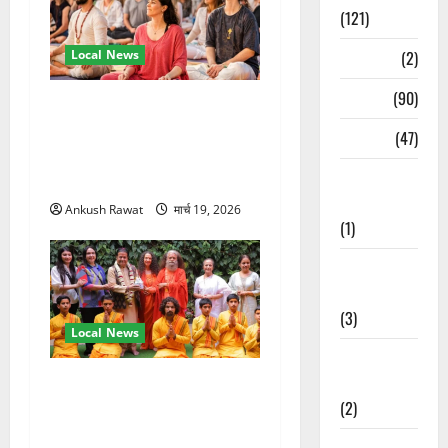
(121)
Temples
(2)
Local News
Temples
(90)
अंतरराष्ट्रीय योग महोत्सव में
तीसरे दिन योग की गहराई, साधकों
Travel
(47)
ने सीखी प्राणायाम और मेडिटेशन
Treks &
तकनीक
Adventures
Ankush Rawat
मार्च 19, 2026
(1)
Treks &
Adventures
(3)
Local News
Waterfalls &
Nature
परमार्थ निकेतन पहुंचे अनूप
(2)
जलोटा, गंगा आरती में लिया भाग,
स्वामी चिदानंद से मुलाकात
Waterfalls &