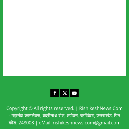
Fact Checking Policy
Disclaimer
Editorial Policy
Privacy Policy
Cookies Policy
Corrections & Complaints Policy
Corrections & Grievance Redressal Policy
Terms & Condition
Advertising & Sponsored Content Policy
Contact Us
Facebook
X
YouTube
Copyright © All rights reserved.
|
RishikeshNews.Com
- महानंदा काम्प्लेक्स, बद्रीनाथ रोड, तपोवन, ऋषिकेश, उत्तराखंड, पिन
कोड: 248008 | eMail: rishikeshnews.com@gmail.com