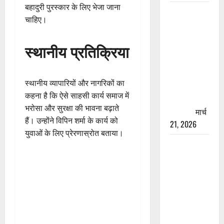
बहादुरी पुरस्कार के लिए भेजा जाना
रामझूला पुल
चाहिए।
की मरम्मत
शुरू! 11
स्थानीय प्रतिक्रिया
करोड़ की
योजना,
चारधाम
स्थानीय व्यापारियों और नागरिकों का
यात्रा से
कहना है कि ऐसे साहसी कार्य समाज में
पहले होगा
भरोसा और सुरक्षा की भावना बढ़ाते
काम पूरा
मार्च
हैं। उन्होंने विपिन शर्मा के कार्य को
21, 2026
युवाओं के लिए प्रेरणास्रोत बताया।
AIIMS
ऋषिकेश के
नाम पर
नौकरी का
झांसा! फर्जी
भर्ती विज्ञापन
से युवाओं को