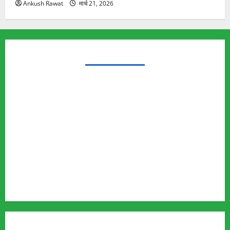
Ankush Rawat
मार्च 21, 2026
TRENDING TOPICS
Rishikesh Land Protest
Ankita Bhandari Murder Case
Wildlife Conflict
Leopard Attack
Bear Attack
Elephant Attack
Articles
Sukhwant Singh Suicide Case
Save Auli
MUST READ