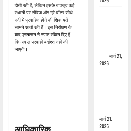
2026
होती रही है, लेकिन इसके बावजूद कई
ऋषिकेश में
स्थानों पर सीवेज और ग्रे-वॉटर सीधे
बड़ा प्रॉपर्टी
नदी में प्रवाहित होने की शिकायतें
फ्रॉड! 100
सामने आती रही हैं। इस निरीक्षण के
रुपये के स्टांप
बाद प्रशासन ने स्पष्ट संकेत दिए हैं
पेपर पर NRI
कि अब लापरवाही बर्दाश्त नहीं की
की जमीन
जाएगी।
हड़पी
मार्च 21,
2026
मसूरी रोड
हादसा: खाई में
गिरी थार, एक
युवक की मौत
—SDRF ने
दो को बचाया
मार्च 21,
आधिकारिक
2026