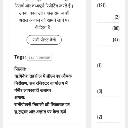
(121)
रिसर्च और तथ्यपूर्ण रिपोर्टिंग करते हैं।
उनका काम उत्तराखंड समाज की
Temples
(2)
असल आवाज़ को सामने लाने पर
केंद्रित है।
Temples
(90)
Travel
(47)
सभी पोस्ट देखें
Treks &
Tags:
savin bansal
Adventures
(1)
पो
पिछला:
ऋषिकेश तहसील में डीएम का औचक
Treks &
स्ट
निरीक्षण, सब रजिस्टर कार्यालय में
Adventures
गंभीर लापरवाही उजागर
(3)
ने
अगला:
Waterfalls &
वि
रानीपोखरी निवासी की शिकायत पर
Nature
यू-ट्यूबर और अज्ञात पर केस दर्ज
गे
(2)
Waterfalls &