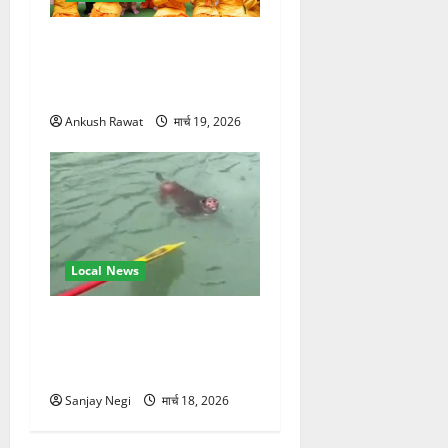
परमार्थ निकेतन पहुंचे अनूप
जलोटा, गंगा आरती में लिया भाग,
स्वामी चिदानंद से मुलाकात
Ankush Rawat
मार्च 19, 2026
Local News
गंगा में बहते बंदर की बचाई जान,
राफ्टिंग टीम और पर्यटकों का
रेस्क्यू वीडियो वायरल
Sanjay Negi
मार्च 18, 2026