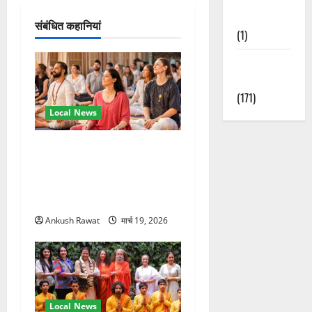
श
Nature
संबंधित कहानियां
न
(1)
Weather
Update
(171)
Local News
अंतरराष्ट्रीय योग महोत्सव में
तीसरे दिन योग की गहराई, साधकों
ने सीखी प्राणायाम और मेडिटेशन
तकनीक
Ankush Rawat
मार्च 19, 2026
Local News