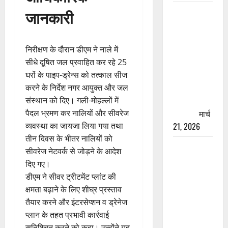
जानकारी
रामझूला पुल
की मरम्मत
शुरू! 11
निरीक्षण के दौरान डीएम ने नाले में
करोड़ की
सीधे दूषित जल प्रवाहित कर रहे 25
योजना,
घरों के पाइप-ड्रेन्स को तत्काल सीज
चारधाम
करने के निर्देश नगर आयुक्त और जल
यात्रा से
संस्थान को दिए। गली-मोहल्लों में
पहले होगा
पैदल भ्रमण कर नालियों और सीवरेज
काम पूरा
मार्च
व्यवस्था का जायजा लिया गया तथा
21, 2026
तीन दिवस के भीतर नालियों को
AIIMS
सीवरेज नेटवर्क से जोड़ने के आदेश
ऋषिकेश के
दिए गए।
नाम पर
डीएम ने सीवर ट्रीटमेंट प्लांट की
नौकरी का
क्षमता बढ़ाने के लिए शीघ्र प्रस्ताव
झांसा! फर्जी
तैयार करने और इंटरसेप्शन व ड्रेनेज
भर्ती विज्ञापन
प्लान के तहत प्रभावी कार्रवाई
से युवाओं को
सुनिश्चित करने को कहा। उन्होंने यह