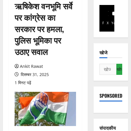
ऋषिकेश वनभूमि सर्वे
पर कांग्रेस का
Facebook
X
YouTube
सरकार पर हमला,
पुलिस भूमिका पर
उठाए सवाल
खोजे
Ankit Rawat
निम्न
को
दिसम्बर 31, 2025
खोजें:
1 मिनट पढ़ें
SPONSORED
संपादकीय