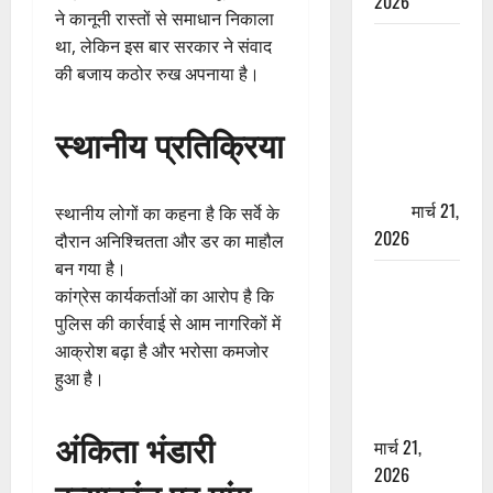
2026
ने कानूनी रास्तों से समाधान निकाला
ऋषिकेश में
था, लेकिन इस बार सरकार ने संवाद
बड़ा प्रॉपर्टी
की बजाय कठोर रुख अपनाया है।
फ्रॉड! 100
रुपये के स्टांप
स्थानीय प्रतिक्रिया
पेपर पर NRI
की जमीन
हड़पी
मार्च 21,
स्थानीय लोगों का कहना है कि सर्वे के
2026
दौरान अनिश्चितता और डर का माहौल
बन गया है।
मसूरी रोड
कांग्रेस कार्यकर्ताओं का आरोप है कि
हादसा: खाई में
पुलिस की कार्रवाई से आम नागरिकों में
गिरी थार, एक
आक्रोश बढ़ा है और भरोसा कमजोर
युवक की मौत
हुआ है।
—SDRF ने
दो को बचाया
अंकिता भंडारी
मार्च 21,
2026