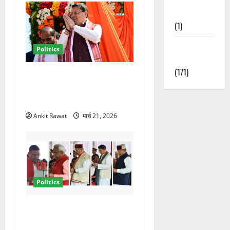
Nature
(1)
Weather
Politics
Update
(171)
धामी कैबिनेट विस्तार से साफ
संकेत! 2027 चुनाव में भी वही होंगे
चेहरा, इतिहास रचने की तैयारी
Ankit Rawat
मार्च 21, 2026
Politics
नवरात्र में धामी कैबिनेट का बड़ा
विस्तार! 5 नए मंत्रियों की एंट्री,