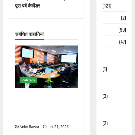
गे
पूरा पर्व कैलेंडर
(121)
श
Temples
(2)
न
Temples
(90)
संबंधित कहानियां
Travel
(47)
Treks &
Adventures
(1)
Treks &
Politics
Adventures
कैबिनेट विस्तार के बाद धामी का
(3)
कम होगा बोझ! 35 विभागों का
Waterfalls &
बंटवारा जल्द, सरकार में आएगी
Nature
तेजी
(2)
Ankit Rawat
मार्च 21, 2026
Waterfalls &