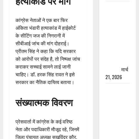
हत्याकांड पर मांग
रामझूला पुल
की मरम्मत
कांग्रेस नेताओं ने एक बार फिर
शुरू! 11
अंकिता भंडारी हत्याकांड में हाईकोर्ट
करोड़ की
के सीटिंग जज की निगरानी में
योजना,
सीबीआई जांच की मांग दोहराई।
चारधाम
प्रीतम सिंह ने कहा कि यदि सरकार
यात्रा से
को आरोपों पर संदेह है, तो निष्पक्ष जांच
पहले होगा
कराकर सच्चाई सामने लाई जानी
काम पूरा
मार्च
चाहिए। डॉ. हरक सिंह रावत ने इसे
21, 2026
सरकार का नैतिक दायित्व बताया।
AIIMS
ऋषिकेश के
संख्यात्मक विवरण
नाम पर
नौकरी का
झांसा! फर्जी
प्रेसवार्ता में कांग्रेस के कई वरिष्ठ
भर्ती विज्ञापन
नेता और पदाधिकारी मौजूद रहे, जिनमें
से युवाओं को
जिला पंचायत अध्यक्ष सुखविंदर कौर,