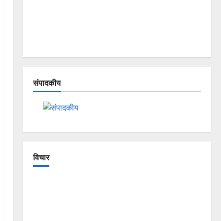
संपादकीय
विचार
The Crumbling Mountains of Uttarakhand:
Continuous Disasters in Dehradun, Chamoli, and
Joshimath — Why Is This Destruction Repeating?