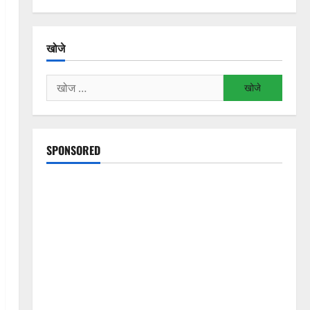
खोजे
निम्न
को
खोजें:
SPONSORED