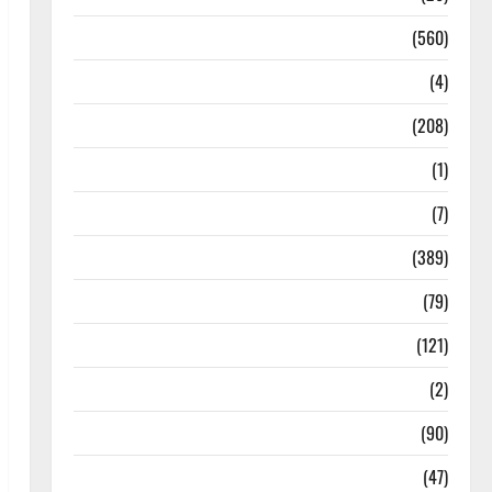
Local News
(560)
Naukri
(4)
News
(208)
Opinion / Editorial
(1)
Opinion & Editorial
(7)
Politics
(389)
Sarkari Naukri
(79)
Spirituality
(121)
Temples
(2)
Temples
(90)
Travel
(47)