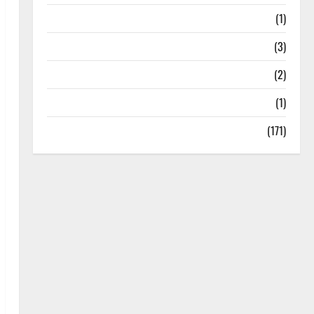
Treks & Adventures
(1)
Treks & Adventures
(3)
Waterfalls & Nature
(2)
Waterfalls & Nature
(1)
Weather Update
(171)