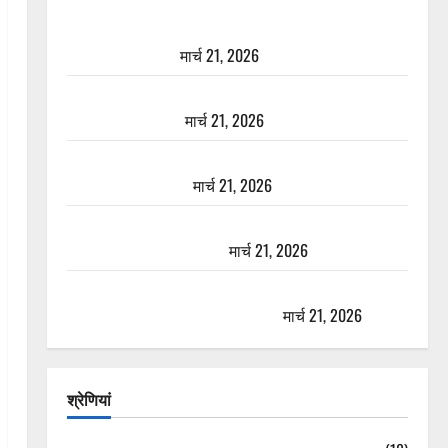
दून में रफ्तार का कहर! 120 Km/h थार ने स्कूटी सवारों को
कुचला, एक की मौत
मार्च 21, 2026
ऋषिकेश में बड़ा प्रॉपर्टी फ्रॉड! 100 रुपये के स्टांप पेपर पर
NRI की जमीन हड़पी
मार्च 21, 2026
मसूरी रोड हादसा: खाई में गिरी थार, एक युवक की मौत—
SDRF ने दो को बचाया
मार्च 21, 2026
रामझूला पुल की मरम्मत शुरू! 11 करोड़ की योजना, चारधाम
यात्रा से पहले होगा काम पूरा
मार्च 21, 2026
AIIMS ऋषिकेश के नाम पर नौकरी का झांसा! फर्जी भर्ती
विज्ञापन से युवाओं को ठगने की कोशिश
मार्च 21, 2026
श्रेणियां