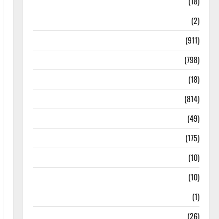
Astrology
(18)
Bizarre
(2)
Civic Issues & Development
(911)
Crime & Accident
(798)
Culture & Lifestyle
(18)
Current Affairs
(814)
Education & Exam Updates
(49)
Festivals & Events
(175)
Festivals & Events
(10)
Food & Local Cuisine
(10)
Food & Local Cuisine
(1)
Health & Wellness
(26)