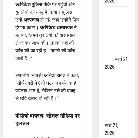
2026
ऋषिकेश पुलिस
मौके पर पहुंची और
युवतियों को काबू में किया। पुलिस
ऋषिकेश में
उन्हें
अस्पताल
ले गई, जहां उन्होंने फिर
बड़ा प्रॉपर्टी
हंगामा काटा।
ऋषिकेश थानाध्यक्ष
ने
फ्रॉड! 100
बताया, “हमने युवतियों को अस्पताल
रुपये के स्टांप
ले जाकर जांच की। उनका नशे की
पेपर पर NRI
जांच की जा रही है। मामले की जांच
की जमीन
जारी है।”
हड़पी
मार्च 21,
2026
स्थानीय निवासी
अनिता रावत
ने कहा,
मसूरी रोड
“तीर्थनगरी में ऐसी घटनाएं शर्मनाक हैं।
हादसा: खाई में
पर्यटक आते हैं, लेकिन नशे की वजह
गिरी थार, एक
से छवि खराब हो रही है।”
युवक की मौत
—SDRF ने
वीडियो वायरल: सोशल मीडिया पर
दो को बचाया
हलचल
मार्च 21,
2026