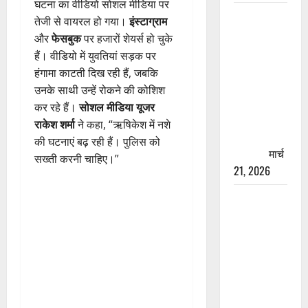
घटना का वीडियो सोशल मीडिया पर
रामझूला पुल
तेजी से वायरल हो गया।
इंस्टाग्राम
की मरम्मत
और
फेसबुक
पर हजारों शेयर्स हो चुके
शुरू! 11
हैं। वीडियो में युवतियां सड़क पर
करोड़ की
हंगामा काटती दिख रही हैं, जबकि
योजना,
उनके साथी उन्हें रोकने की कोशिश
चारधाम
कर रहे हैं।
सोशल मीडिया यूजर
यात्रा से
राकेश शर्मा
ने कहा, “ऋषिकेश में नशे
पहले होगा
की घटनाएं बढ़ रही हैं। पुलिस को
काम पूरा
मार्च
सख्ती करनी चाहिए।”
21, 2026
AIIMS
ऋषिकेश के
नाम पर
नौकरी का
झांसा! फर्जी
भर्ती विज्ञापन
से युवाओं को