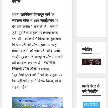
बवाल
Joshimath
— Why Is
घटना
ऋषिकेश-देहरादून मार्ग
पर
This
नटराज चौक
से आगे
फ्लाईओवर
पर
Destruction
देर रात करीब 1 बजे की है। नशे में
Repeating?
डूबी युवतियां सड़क पर हंगामा काट
रही थीं। वीडियो में दिखा कि युवतियां
चिल्ला रही थीं और सड़क पर खड़ी
ज्योतिष
होकर वाहनों को रोक रही थीं। उनके
साथी युवक उन्हें समझाने और संभालने
की कोशिश कर रहे थे।
स्थानीय
निवासी रमेश जोशी
ने बताया,
“युवतियां इतने नशे में थीं कि सड़क पर
गिर रही थीं। हमने विरोध किया, तो वे
अपने क्षेत्र से
भड़क गईं।”
करे रिपोर्टिंग