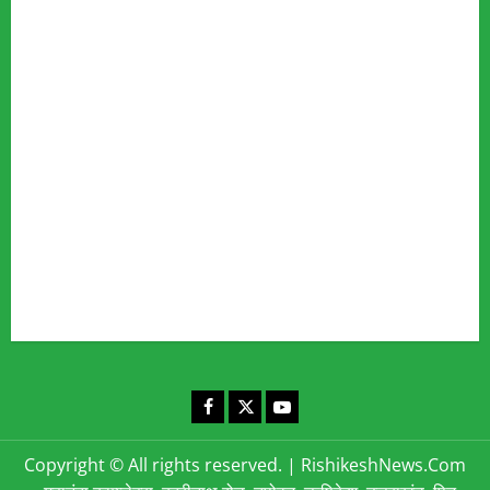
Advertise
Our Team
Fact Checking Policy
Disclaimer
Editorial Policy
Privacy Policy
Cookies Policy
Corrections & Complaints Policy
Corrections & Grievance Redressal Policy
Terms & Condition
Advertising & Sponsored Content Policy
Contact Us
Facebook
X
YouTube
Copyright © All rights reserved.
|
RishikeshNews.Com