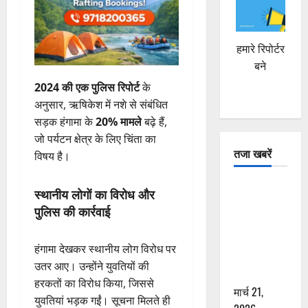
हमारे रिपोर्टर
बने
2024 की एक पुलिस रिपोर्ट
के
अनुसार, ऋषिकेश में नशे से संबंधित
सड़क हंगामा के
20% मामले
बढ़े हैं,
जो पर्यटन क्षेत्र के लिए चिंता का
तजा खबरें
विषय है।
दून में रफ्तार
स्थानीय लोगों का विरोध और
का कहर! 120
पुलिस की कार्रवाई
Km/h थार ने
स्कूटी सवारों
हंगामा देखकर स्थानीय लोग विरोध पर
को कुचला,
उतर आए। उन्होंने युवतियों की
एक की मौत
हरकतों का विरोध किया, जिससे
मार्च 21,
युवतियां भड़क गईं। सूचना मिलते ही