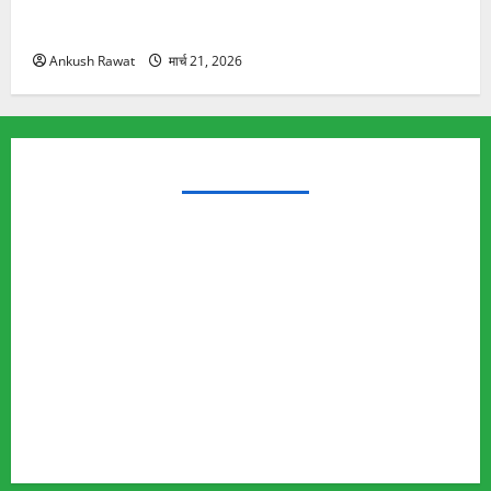
रामझूला पुल की मरम्मत शुरू! 11 करोड़ की योजना, चारधाम
यात्रा से पहले होगा काम पूरा
Ankush Rawat
मार्च 21, 2026
TRENDING TOPICS
Rishikesh Land Protest
Ankita Bhandari Murder Case
Wildlife Conflict
Leopard Attack
Bear Attack
Elephant Attack
Articles
Sukhwant Singh Suicide Case
Save Auli