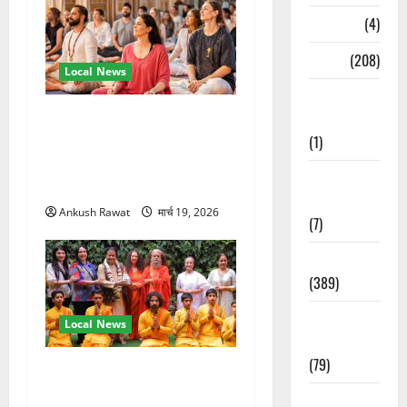
Naukri
(4)
News
(208)
Local News
Opinion /
अंतरराष्ट्रीय योग महोत्सव में
Editorial
तीसरे दिन योग की गहराई, साधकों
(1)
ने सीखी प्राणायाम और मेडिटेशन
Opinion &
तकनीक
Editorial
Ankush Rawat
मार्च 19, 2026
(7)
Politics
(389)
Sarkari
Local News
Naukri
(79)
परमार्थ निकेतन पहुंचे अनूप
जलोटा, गंगा आरती में लिया भाग,
Spirituality