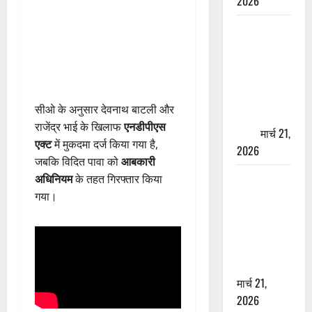
2026
ऋषिकेश में
बड़ा प्रॉपर्टी
फ्रॉड! 100
रुपये के स्टांप
पेपर पर NRI
सीओ के अनुसार देवनाथ बाटली और
की जमीन
राजेंद्र भाई के खिलाफ
एनडीपीएस
हड़पी
मार्च 21,
एक्ट
में मुकदमा दर्ज किया गया है,
2026
जबकि विदित पावा को
आबकारी
मसूरी रोड
अधिनियम
के तहत गिरफ्तार किया
हादसा: खाई में
गया।
गिरी थार, एक
युवक की मौत
—SDRF ने
दो को बचाया
मार्च 21,
2026