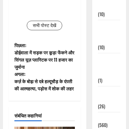
Events
(10)
सभी पोस्ट देखें
Food &
Local
Cuisine
पो
पिछला:
(10)
डोईवाला में सड़क पर कूड़ा फेंकने और
स्ट
Food &
सिंगल यूज़ प्लास्टिक पर 11 हजार का
Local
जुर्माना
ने
Cuisine
अगला:
(1)
वि
कर्ज़ के बोझ से दबे हल्दूचौड़ के दंपती
की आत्महत्या, पड़ोस में शोक की लहर
Health &
गे
Wellness
श
(26)
संबंधित कहानियां
न
Local News
(560)