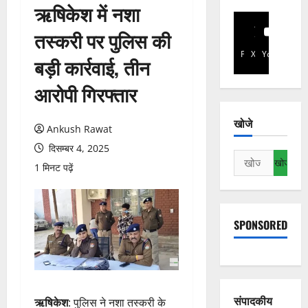
ऋषिकेश में नशा
तस्करी पर पुलिस की
Facebook
X
YouTube
बड़ी कार्रवाई, तीन
आरोपी गिरफ्तार
खोजे
Ankush Rawat
दिसम्बर 4, 2025
निम्न
1 मिनट पढ़ें
को
खोजें:
SPONSORED
संपादकीय
ऋषिकेश
: पुलिस ने नशा तस्करी के