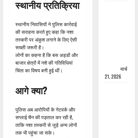
स्थानीय प्रतिक्रिया
रामझूला पुल
की मरम्मत
शुरू! 11
स्थानीय निवासियों ने पुलिस कार्रवाई
करोड़ की
की सराहना करते हुए कहा कि नशा
योजना,
तस्करी पर अंकुश लगाने के लिए ऐसी
चारधाम
सख्ती जरूरी है।
यात्रा से
लोगों का कहना है कि बस अड्डों और
पहले होगा
बाजार क्षेत्रों में नशे की गतिविधियां
काम पूरा
मार्च
चिंता का विषय बनी हुई थीं।
21, 2026
आगे क्या?
AIIMS
ऋषिकेश के
नाम पर
पुलिस अब आरोपियों के नेटवर्क और
नौकरी का
सप्लाई चैन की पड़ताल कर रही है,
झांसा! फर्जी
ताकि नशा तस्करी से जुड़े अन्य लोगों
भर्ती विज्ञापन
तक भी पहुंचा जा सके।
से युवाओं को