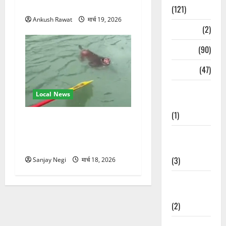
स्वामी चिदानंद से मुलाकात
(121)
Ankush Rawat
मार्च 19, 2026
Temples
(2)
Temples
(90)
Travel
(47)
Treks &
Local News
Adventures
(1)
गंगा में बहते बंदर की बचाई जान,
राफ्टिंग टीम और पर्यटकों का
Treks &
रेस्क्यू वीडियो वायरल
Adventures
(3)
Sanjay Negi
मार्च 18, 2026
Waterfalls &
Nature
(2)
Waterfalls &