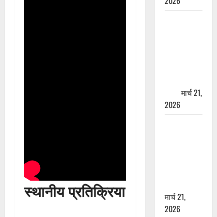
2026
ऋषिकेश में
बड़ा प्रॉपर्टी
फ्रॉड! 100
रुपये के स्टांप
पेपर पर NRI
की जमीन
हड़पी
मार्च 21,
2026
मसूरी रोड
हादसा: खाई में
गिरी थार, एक
युवक की मौत
—SDRF ने
दो को बचाया
स्थानीय प्रतिक्रिया
मार्च 21,
2026