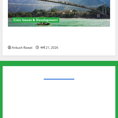
Civic Issues & Development
रामझूला पुल की मरम्मत शुरू! 11 करोड़ की योजना, चारधाम
यात्रा से पहले होगा काम पूरा
Ankush Rawat
मार्च 21, 2026
TRENDING TOPICS
Rishikesh Land Protest
Ankita Bhandari Murder Case
Wildlife Conflict
Leopard Attack
Bear Attack