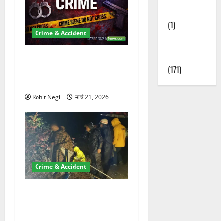
Nature
(1)
Crime & Accident
Weather
Update
ऋषिकेश में बड़ा प्रॉपर्टी फ्रॉड!
(171)
100 रुपये के स्टांप पेपर पर NRI
की जमीन हड़पी
Rohit Negi
मार्च 21, 2026
Crime & Accident
मसूरी रोड हादसा: खाई में गिरी
थार, एक युवक की मौत—SDRF
ने दो को बचाया