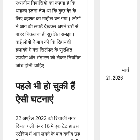
स्थानीय निवासियों का कहना है कि
रामझूला पुल
धमाका इतना तेज था कि कुछ देर के
की मरम्मत
लिए दहशत का माहौल बन गया। लोगों
शुरू! 11
ने आग की लपटें देखकर अपने घरों से
करोड़ की
बाहर निकलना ही सुरक्षित समझा।
योजना,
कई लोगों ने मांग की कि रिहायशी
चारधाम
इलाकों में गैस सिलेंडर के सुरक्षित
यात्रा से
उपयोग और भंडारण को लेकर नियमित
पहले होगा
जांच होनी चाहिए।
काम पूरा
मार्च
21, 2026
पहले भी हो चुकी हैं
AIIMS
ऐसी घटनाएं
ऋषिकेश के
नाम पर
नौकरी का
22 अप्रैल 2022 को शिवाजी नगर
झांसा! फर्जी
स्थित गली नंबर 16 में एक टेंट हाउस
भर्ती विज्ञापन
स्टोरेज में आग लगने के बाद करीब छह
से युवाओं को