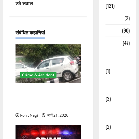
उठे सवाल
(121)
गे
Temples
(2)
श
Temples
(90)
संबंधित कहानियां
न
Travel
(47)
Treks &
Adventures
(1)
Crime & Accident
Treks &
Adventures
दून में रफ्तार का कहर! 120
(3)
Km/h थार ने स्कूटी सवारों को
कुचला, एक की मौत
Waterfalls &
Rohit Negi
मार्च 21, 2026
Nature
(2)
Waterfalls &