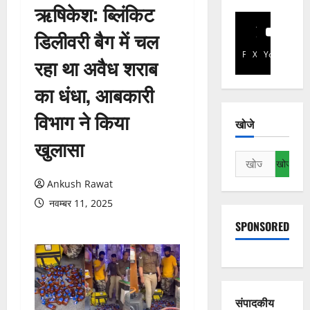
ऋषिकेश: ब्लिंकिट
डिलीवरी बैग में चल
Facebook
X
YouTube
रहा था अवैध शराब
का धंधा, आबकारी
विभाग ने किया
खोजे
खुलासा
निम्न
को
Ankush Rawat
खोजें:
नवम्बर 11, 2025
SPONSORED
संपादकीय