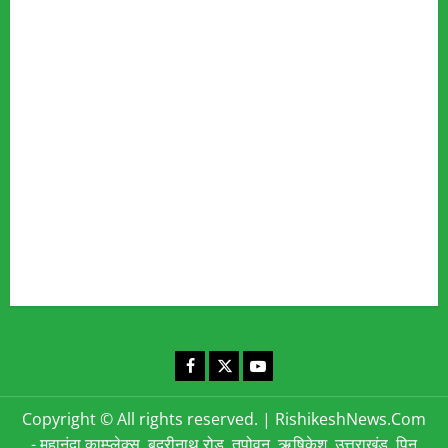
Our Team
Fact Checking Policy
Disclaimer
Editorial Policy
Privacy Policy
Cookies Policy
Corrections & Complaints Policy
Corrections & Grievance Redressal Policy
Terms & Condition
Advertising & Sponsored Content Policy
Contact Us
Facebook
X
YouTube
Copyright © All rights reserved.
|
RishikeshNews.Com
- महानंदा काम्प्लेक्स, बद्रीनाथ रोड, तपोवन, ऋषिकेश, उत्तराखंड, पिन