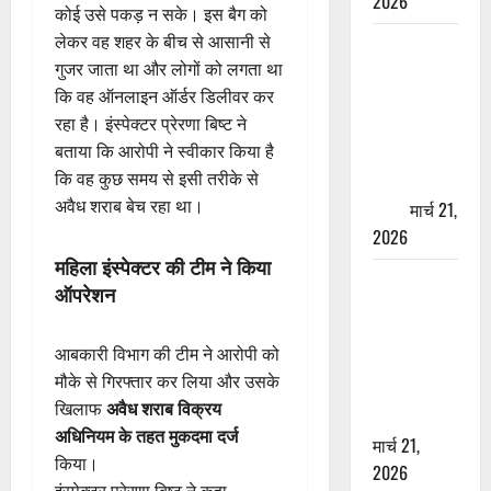
2026
कोई उसे पकड़ न सके। इस बैग को
लेकर वह शहर के बीच से आसानी से
ऋषिकेश में
गुजर जाता था और लोगों को लगता था
बड़ा प्रॉपर्टी
कि वह ऑनलाइन ऑर्डर डिलीवर कर
फ्रॉड! 100
रहा है। इंस्पेक्टर प्रेरणा बिष्ट ने
रुपये के स्टांप
बताया कि आरोपी ने स्वीकार किया है
पेपर पर NRI
कि वह कुछ समय से इसी तरीके से
की जमीन
अवैध शराब बेच रहा था।
हड़पी
मार्च 21,
2026
महिला इंस्पेक्टर की टीम ने किया
मसूरी रोड
ऑपरेशन
हादसा: खाई में
गिरी थार, एक
आबकारी विभाग की टीम ने आरोपी को
युवक की मौत
मौके से गिरफ्तार कर लिया और उसके
—SDRF ने
खिलाफ
अवैध शराब विक्रय
दो को बचाया
अधिनियम के तहत मुकदमा दर्ज
मार्च 21,
किया।
2026