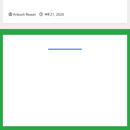
यात्रा से पहले होगा काम पूरा
Ankush Rawat
मार्च 21, 2026
TRENDING TOPICS
Rishikesh Land Protest
Ankita Bhandari Murder Case
Wildlife Conflict
Leopard Attack
Bear Attack
Elephant Attack
Articles
Sukhwant Singh Suicide Case
Save Auli