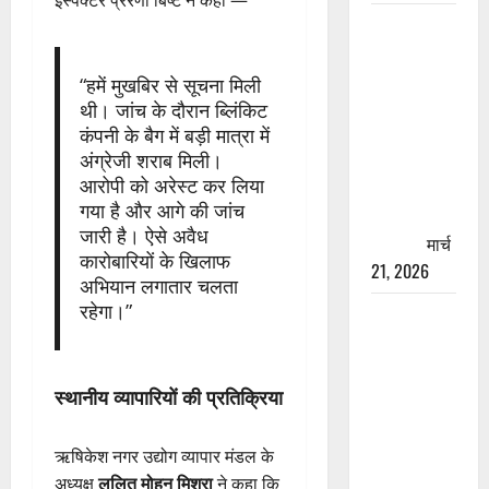
इंस्पेक्टर प्रेरणा बिष्ट ने कहा —
रामझूला पुल
की मरम्मत
शुरू! 11
“हमें मुखबिर से सूचना मिली
करोड़ की
थी। जांच के दौरान ब्लिंकिट
योजना,
कंपनी के बैग में बड़ी मात्रा में
अंग्रेजी शराब मिली।
चारधाम
आरोपी को अरेस्ट कर लिया
यात्रा से
गया है और आगे की जांच
पहले होगा
जारी है। ऐसे अवैध
काम पूरा
मार्च
कारोबारियों के खिलाफ
21, 2026
अभियान लगातार चलता
रहेगा।”
AIIMS
ऋषिकेश के
नाम पर
स्थानीय व्यापारियों की प्रतिक्रिया
नौकरी का
झांसा! फर्जी
भर्ती विज्ञापन
ऋषिकेश नगर उद्योग व्यापार मंडल के
से युवाओं को
अध्यक्ष
ललित मोहन मिश्रा
ने कहा कि