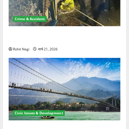
Crime & Accident
मसूरी रोड हादसा: खाई में गिरी थार, एक युवक की मौत—SDRF
ने दो को बचाया
Rohit Negi
मार्च 21, 2026
Civic Issues & Development
रामझूला पुल की मरम्मत शुरू! 11 करोड़ की योजना, चारधाम