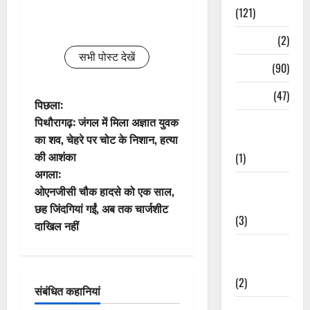
(121)
Temples
(2)
सभी पोस्ट देखें
Temples
(90)
Travel
(47)
पो
पिछला:
पिथौरागढ़: जंगल में मिला अज्ञात युवक
Treks &
स्ट
का शव, चेहरे पर चोट के निशान, हत्या
Adventures
की आशंका
(1)
ने
अगला:
Treks &
वि
ओएनजीसी चौक हादसे को एक साल,
Adventures
छह जिंदगियां गईं, अब तक चार्जशीट
गे
(3)
दाखिल नहीं
Waterfalls &
श
Nature
न
(2)
संबंधित कहानियां
Waterfalls &