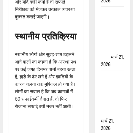
2026
और यदि कहीं कमी है तो सफाई
निरीक्षक को भेजकर तत्काल व्यवस्था
ऋषिकेश में
दुरुस्त कराई जाएगी।
बड़ा प्रॉपर्टी
फ्रॉड! 100
स्थानीय प्रतिक्रिया
रुपये के स्टांप
पेपर पर NRI
की जमीन
स्थानीय लोगों और सुबह-शाम टहलने
हड़पी
मार्च 21,
आने वालों का कहना है कि आस्था पथ
2026
पर कई जगह दिनभर पानी बहता रहता
मसूरी रोड
है, कूड़े के ढेर लगे हैं और झाड़ियों के
हादसा: खाई में
कारण चलना तक मुश्किल हो गया है।
गिरी थार, एक
लोगों का सवाल है कि जब कागजों में
युवक की मौत
60 सफाईकर्मी तैनात हैं, तो फिर
—SDRF ने
रोजाना सफाई क्यों नजर नहीं आती।
दो को बचाया
मार्च 21,
2026