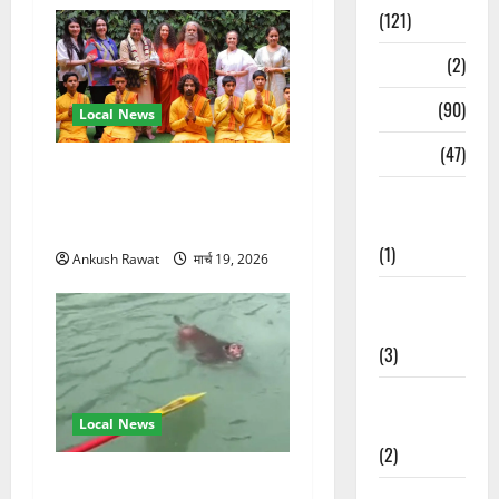
(121)
Temples
(2)
Temples
(90)
Local News
Travel
(47)
परमार्थ निकेतन पहुंचे अनूप
Treks &
जलोटा, गंगा आरती में लिया भाग,
Adventures
स्वामी चिदानंद से मुलाकात
(1)
Ankush Rawat
मार्च 19, 2026
Treks &
Adventures
(3)
Waterfalls &
Nature
Local News
(2)
गंगा में बहते बंदर की बचाई जान,
Waterfalls &