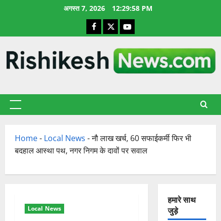
छोड़कर
अगस्त 7, 2026
12:29:58 PM
सामग्री
Facebook
X
YouTube
पर
जाएँ
प्राथमिक
सूची
Home
-
Local News
-
नौ लाख खर्च, 60 सफाईकर्मी फिर भी
बदहाल आस्था पथ, नगर निगम के दावों पर सवाल
हमारे साथ
Local News
जुड़े