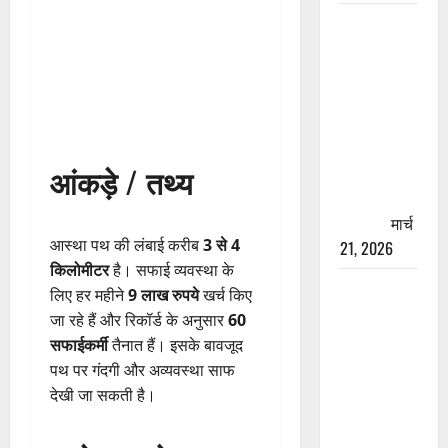
रामझूला पुल
की मरम्मत
शुरू! 11
करोड़ की
योजना,
चारधाम
आंकड़े / तथ्य
यात्रा से
पहले होगा
काम पूरा
मार्च
आस्था पथ की लंबाई करीब
3 से 4
21, 2026
किलोमीटर
है। सफाई व्यवस्था के
AIIMS
लिए हर महीने
9 लाख रुपये
खर्च किए
ऋषिकेश के
जा रहे हैं और रिकॉर्ड के अनुसार
60
नाम पर
सफाईकर्मी
तैनात हैं। इसके बावजूद
नौकरी का
पथ पर गंदगी और अव्यवस्था साफ
झांसा! फर्जी
देखी जा सकती है।
भर्ती विज्ञापन
से युवाओं को