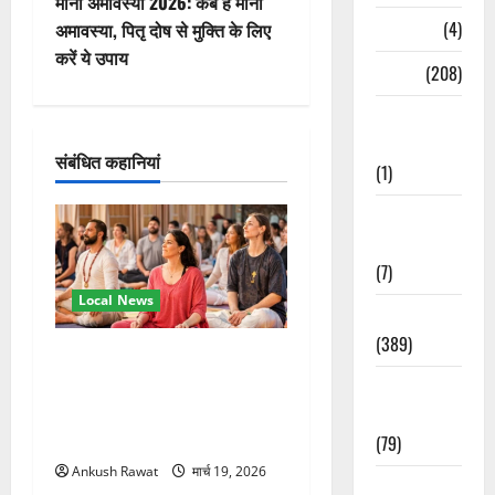
वि
मौनी अमावस्या 2026: कब है मौनी
Naukri
(4)
अमावस्या, पितृ दोष से मुक्ति के लिए
गे
करें ये उपाय
News
(208)
श
Opinion /
न
Editorial
संबंधित कहानियां
(1)
Opinion &
Editorial
(7)
Local News
Politics
(389)
अंतरराष्ट्रीय योग महोत्सव में
तीसरे दिन योग की गहराई, साधकों
Sarkari
ने सीखी प्राणायाम और मेडिटेशन
Naukri
तकनीक
(79)
Ankush Rawat
मार्च 19, 2026
Spirituality