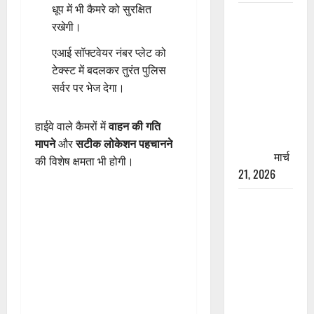
धूप में भी कैमरे को सुरक्षित
रामझूला पुल
रखेगी।
की मरम्मत
शुरू! 11
एआई सॉफ्टवेयर नंबर प्लेट को
करोड़ की
टेक्स्ट में बदलकर तुरंत पुलिस
योजना,
सर्वर पर भेज देगा।
चारधाम
यात्रा से
हाईवे वाले कैमरों में
वाहन की गति
पहले होगा
मापने
और
सटीक लोकेशन पहचानने
काम पूरा
मार्च
की विशेष क्षमता भी होगी।
21, 2026
AIIMS
ऋषिकेश के
नाम पर
नौकरी का
झांसा! फर्जी
भर्ती विज्ञापन
से युवाओं को