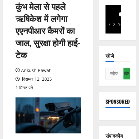
कुंभ मेला से पहले
ऋषिकेश में लगेगा
Facebook
X
YouTube
एएनपीआर कैमरों का
जाल, सुरक्षा होगी हाई-
टेक
खोजे
Ankush Rawat
निम्न
को
दिसम्बर 12, 2025
खोजें:
1 मिनट पढ़ें
SPONSORED
संपादकीय