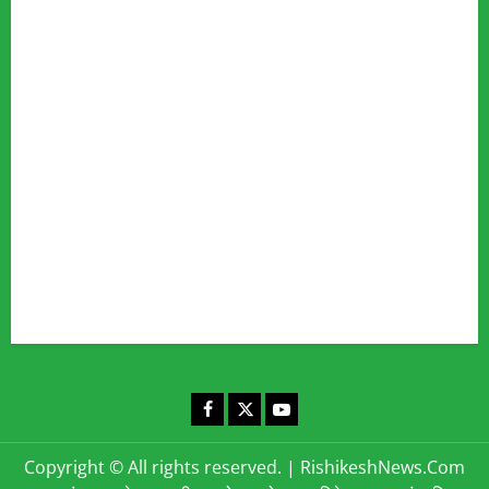
Advertise
Our Team
Fact Checking Policy
Disclaimer
Editorial Policy
Privacy Policy
Cookies Policy
Corrections & Complaints Policy
Corrections & Grievance Redressal Policy
Terms & Condition
Advertising & Sponsored Content Policy
Contact Us
Facebook
X
YouTube
Copyright © All rights reserved.
|
RishikeshNews.Com