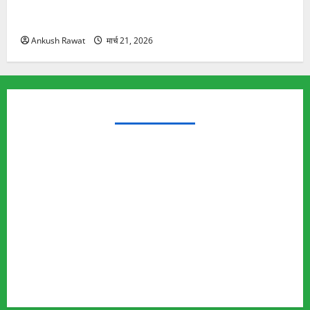
रामझूला पुल की मरम्मत शुरू! 11 करोड़ की योजना, चारधाम
यात्रा से पहले होगा काम पूरा
Ankush Rawat
मार्च 21, 2026
TRENDING TOPICS
Rishikesh Land Protest
Ankita Bhandari Murder Case
Wildlife Conflict
Leopard Attack
Bear Attack
Elephant Attack
Articles
Sukhwant Singh Suicide Case
Save Auli