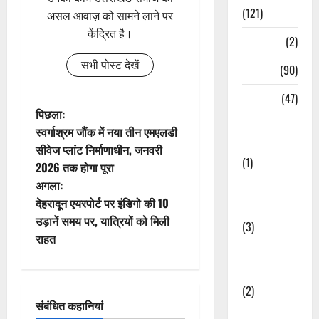
(121)
असल आवाज़ को सामने लाने पर
केंद्रित है।
Temples
(2)
सभी पोस्ट देखें
Temples
(90)
Travel
(47)
पो
पिछला:
Treks &
स्वर्गाश्रम जौंक में नया तीन एमएलडी
स्ट
Adventures
सीवेज प्लांट निर्माणाधीन, जनवरी
(1)
2026 तक होगा पूरा
ने
अगला:
Treks &
वि
देहरादून एयरपोर्ट पर इंडिगो की 10
Adventures
उड़ानें समय पर, यात्रियों को मिली
(3)
गे
राहत
Waterfalls &
श
Nature
(2)
न
संबंधित कहानियां
Waterfalls &