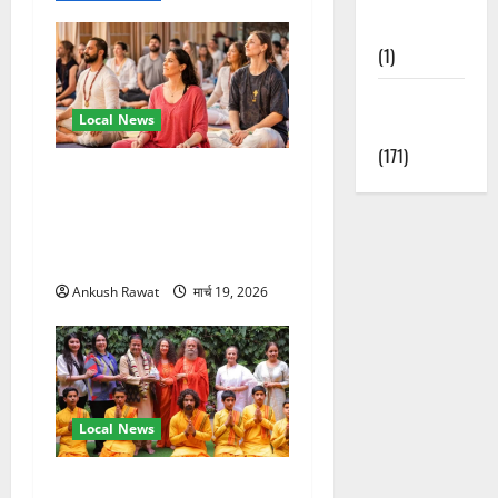
Nature
(1)
Weather
Local News
Update
(171)
अंतरराष्ट्रीय योग महोत्सव में
तीसरे दिन योग की गहराई, साधकों
ने सीखी प्राणायाम और मेडिटेशन
तकनीक
Ankush Rawat
मार्च 19, 2026
Local News
परमार्थ निकेतन पहुंचे अनूप