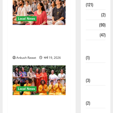
(121)
Temples
(2)
Local News
Temples
(90)
अंतरराष्ट्रीय योग महोत्सव में
Travel
(47)
तीसरे दिन योग की गहराई, साधकों
ने सीखी प्राणायाम और मेडिटेशन
Treks &
तकनीक
Adventures
(1)
Ankush Rawat
मार्च 19, 2026
Treks &
Adventures
(3)
Local News
Waterfalls &
Nature
परमार्थ निकेतन पहुंचे अनूप
(2)
जलोटा, गंगा आरती में लिया भाग,
Waterfalls &