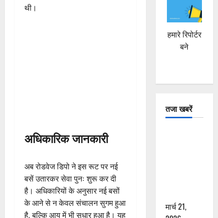
थी।
हमारे रिपोर्टर
बने
तजा खबरें
दून में रफ्तार
अधिकारिक जानकारी
का कहर! 120
Km/h थार ने
अब रोडवेज डिपो ने इस रूट पर नई
स्कूटी सवारों
बसें उतारकर सेवा पुनः शुरू कर दी
को कुचला,
है। अधिकारियों के अनुसार नई बसों
एक की मौत
के आने से न केवल संचालन सुगम हुआ
मार्च 21,
है, बल्कि आय में भी सुधार हुआ है। यह