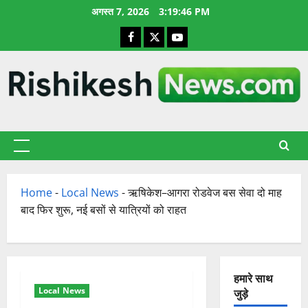
छोड़कर
अगस्त 7, 2026
3:19:47 PM
सामग्री
Facebook
X
YouTube
पर
जाएँ
प्राथमिक
सूची
Home
-
Local News
-
ऋषिकेश–आगरा रोडवेज बस सेवा दो माह
बाद फिर शुरू, नई बसों से यात्रियों को राहत
हमारे साथ
Local News
जुड़े