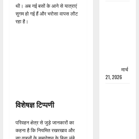
थी। अब नई बसों के आने से यात्राएं
रामझूला पुल
सुगम हो गई हैं और भरोसा वापस लौट
की मरम्मत
रहा है।
शुरू! 11
करोड़ की
योजना,
चारधाम
यात्रा से
पहले होगा
काम पूरा
मार्च
21, 2026
AIIMS
ऋषिकेश के
विशेषज्ञ टिप्पणी
नाम पर
नौकरी का
झांसा! फर्जी
परिवहन क्षेत्र से जुड़े जानकारों का
भर्ती विज्ञापन
कहना है कि नियमित रखरखाव और
से युवाओं को
नए वाहनों के समावेशन के बिना लंबे