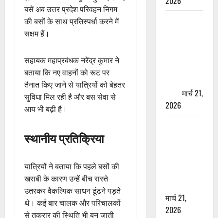
2026
बसें अब उत्तर प्रदेश परिवहन निगम
ऋषिकेश में
की बसों के साथ प्रतिस्पर्धा करने में
बड़ा प्रॉपर्टी
सक्षम हैं।
फ्रॉड! 100
रुपये के स्टांप
सहायक महाप्रबंधक नरेंद्र कुमार ने
पेपर पर NRI
बताया कि नए वाहनों को रूट पर
की जमीन
तैनात किए जाने से यात्रियों को बेहतर
हड़पी
मार्च 21,
सुविधा मिल रही है और बस सेवा से
2026
आय भी बढ़ी है।
मसूरी रोड
स्थानीय प्रतिक्रिया
हादसा: खाई में
गिरी थार, एक
युवक की मौत
यात्रियों ने बताया कि पहले बसों की
—SDRF ने
खराबी के कारण उन्हें बीच रास्ते
दो को बचाया
उतरकर वैकल्पिक साधन ढूंढने पड़ते
मार्च 21,
थे। कई बार चालक और परिचालकों
2026
से तकरार की स्थिति भी बन जाती