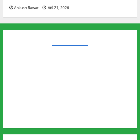
Ankush Rawat
मार्च 21, 2026
TRENDING TOPICS
Rishikesh Land Protest
Ankita Bhandari Murder Case
Wildlife Conflict
Leopard Attack
Bear Attack
Elephant Attack
Articles
Sukhwant Singh Suicide Case
Save Auli