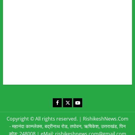
Fact Checking Policy
Disclaimer
Editorial Policy
Privacy Policy
Cookies Policy
Corrections & Complaints Policy
Corrections & Grievance Redressal Policy
Terms & Condition
Advertising & Sponsored Content Policy
Contact Us
Facebook
X
YouTube
Copyright © All rights reserved.
|
RishikeshNews.Com
- महानंदा काम्प्लेक्स, बद्रीनाथ रोड, तपोवन, ऋषिकेश, उत्तराखंड, पिन
कोड: 248008 | eMail: rishikeshnews.com@gmail.com