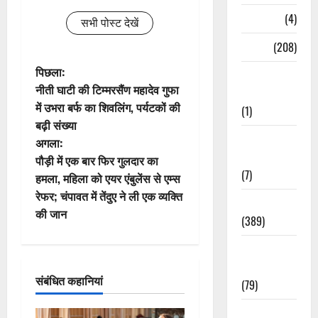
Naukri
(4)
सभी पोस्ट देखें
News
(208)
पो
पिछला:
Opinion /
नीती घाटी की टिम्मरसैंण महादेव गुफा
Editorial
स्ट
में उभरा बर्फ का शिवलिंग, पर्यटकों की
(1)
बढ़ी संख्या
ने
Opinion &
अगला:
Editorial
वि
पौड़ी में एक बार फिर गुलदार का
(7)
हमला, महिला को एयर एंबुलेंस से एम्स
गे
रेफर; चंपावत में तेंदुए ने ली एक व्यक्ति
Politics
की जान
श
(389)
न
Sarkari
Naukri
संबंधित कहानियां
(79)
Spirituality