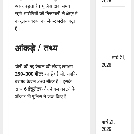
2026
असर पड़ता है। पुलिस द्वारा समय
ऋषिकेश में
रहते आरोपियों की गिरफ्तारी से क्षेत्र में
बड़ा प्रॉपर्टी
कानून-व्यवस्था को लेकर भरोसा बढ़ा
फ्रॉड! 100
है।
रुपये के स्टांप
पेपर पर NRI
आंकड़े / तथ्य
की जमीन
हड़पी
मार्च 21,
2026
चोरी की गई केबल की लंबाई लगभग
250–300 मीटर
बताई गई थी, जबकि
मसूरी रोड
बरामद केबल
230 मीटर
है। इसके
हादसा: खाई में
साथ
6 इंसुलेटर
और केबल काटने के
गिरी थार, एक
औजार भी पुलिस ने जब्त किए हैं।
युवक की मौत
—SDRF ने
दो को बचाया
मार्च 21,
2026