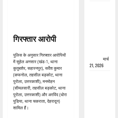
रामझूला पुल
की मरम्मत
शुरू! 11
करोड़ की
योजना,
गिरफ्तार आरोपी
चारधाम
यात्रा से
पहले होगा
पुलिस के अनुसार गिरफ्तार आरोपियों
काम पूरा
मार्च
में सुहेल अनसार (खंड-1, थाना
21, 2026
कुतुबशेर, सहारनपुर), सर्वेश कुमार
(कफनोल, तहसील बड़कोट, थाना
AIIMS
पुरोला, उत्तरकाशी), मनमोहन
ऋषिकेश के
(सीमलसारी, तहसील बड़कोट, थाना
नाम पर
पुरोला, उत्तरकाशी) और अरविंद (धोरा
नौकरी का
पुडिया, थाना चकराता, देहरादून)
झांसा! फर्जी
शामिल हैं।
भर्ती विज्ञापन
से युवाओं को