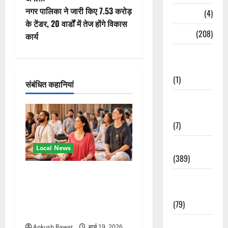
वि
नगर पालिका ने जारी किए 7.53 करोड़
Naukri
(4)
के टेंडर, 20 वार्डों में तेज होंगे विकास
गे
News
(208)
कार्य
श
Opinion /
Editorial
न
(1)
संबंधित कहानियां
Opinion &
Editorial
(7)
Politics
Local News
(389)
अंतरराष्ट्रीय योग महोत्सव में
Sarkari
तीसरे दिन योग की गहराई, साधकों
Naukri
ने सीखी प्राणायाम और मेडिटेशन
(79)
तकनीक
Spirituality
Ankush Rawat
मार्च 19, 2026