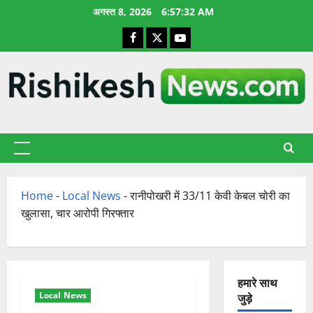
छोड़कर
अगस्त 8, 2026
6:57:33 AM
सामग्री
Facebook
X
YouTube
पर
जाएँ
प्राथमिक
सूची
Home
-
Local News
-
रानीपोखरी में 33/11 केवी केबल चोरी का
खुलासा, चार आरोपी गिरफ्तार
हमारे साथ
Local News
जुड़े