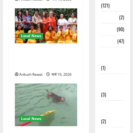
(121)
Temples
(2)
Temples
(90)
Local News
Travel
(47)
परमार्थ निकेतन पहुंचे अनूप
Treks &
जलोटा, गंगा आरती में लिया भाग,
Adventures
स्वामी चिदानंद से मुलाकात
(1)
Ankush Rawat
मार्च 19, 2026
Treks &
Adventures
(3)
Waterfalls &
Nature
Local News
(2)
Waterfalls &