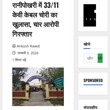
रानीपोखरी में 33/11
केवी केबल चोरी का
Facebook
X
YouTube
खुलासा, चार आरोपी
गिरफ्तार
खोजे
Ankush Rawat
जनवरी 9, 2026
निम्न
1 मिनट पढ़ें
को
खोजें:
SPONSORED
संपादकीय