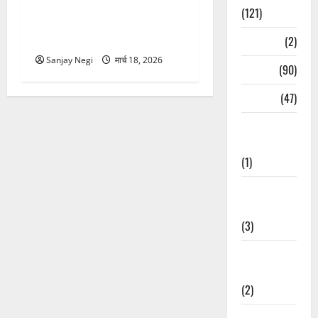
गंगा में बहते बंदर की बचाई जान,
(121)
राफ्टिंग टीम और पर्यटकों का
रेस्क्यू वीडियो वायरल
Temples
(2)
Sanjay Negi
मार्च 18, 2026
Temples
(90)
Travel
(47)
Treks &
Adventures
(1)
Treks &
Adventures
(3)
Waterfalls &
Nature
(2)
Waterfalls &