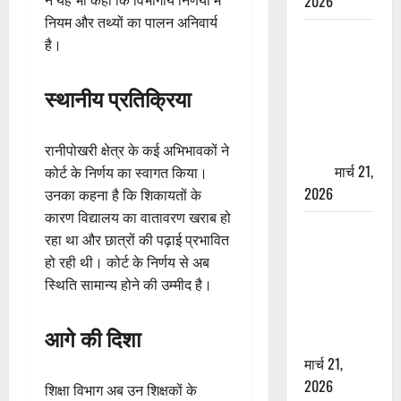
2026
नियम और तथ्यों का पालन अनिवार्य
ऋषिकेश में
है।
बड़ा प्रॉपर्टी
फ्रॉड! 100
स्थानीय प्रतिक्रिया
रुपये के स्टांप
पेपर पर NRI
की जमीन
रानीपोखरी क्षेत्र के कई अभिभावकों ने
हड़पी
मार्च 21,
कोर्ट के निर्णय का स्वागत किया।
2026
उनका कहना है कि शिकायतों के
कारण विद्यालय का वातावरण खराब हो
मसूरी रोड
रहा था और छात्रों की पढ़ाई प्रभावित
हादसा: खाई में
हो रही थी। कोर्ट के निर्णय से अब
गिरी थार, एक
स्थिति सामान्य होने की उम्मीद है।
युवक की मौत
—SDRF ने
आगे की दिशा
दो को बचाया
मार्च 21,
2026
शिक्षा विभाग अब उन शिक्षकों के