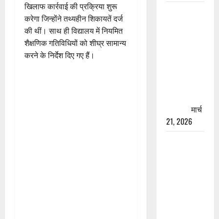
खिलाफ कार्रवाई की प्रक्रिया शुरू
रामझूला पुल
करेगा जिन्होंने तथ्यहीन शिकायतें दर्ज
की मरम्मत
की थीं। साथ ही विद्यालय में नियमित
शुरू! 11
शैक्षणिक गतिविधियों को शीघ्र सामान्य
करोड़ की
करने के निर्देश दिए गए हैं।
योजना,
चारधाम
यात्रा से
पहले होगा
काम पूरा
मार्च
21, 2026
AIIMS
ऋषिकेश के
नाम पर
नौकरी का
झांसा! फर्जी
भर्ती विज्ञापन
से युवाओं को