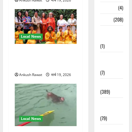
Ankush Rawat
मार्च 19, 2026
Naukri
(4)
News
(208)
Opinion /
Local News
Editorial
(1)
परमार्थ निकेतन पहुंचे अनूप
Opinion &
जलोटा, गंगा आरती में लिया भाग,
Editorial
स्वामी चिदानंद से मुलाकात
(7)
Ankush Rawat
मार्च 19, 2026
Politics
(389)
Sarkari
Naukri
(79)
Local News
Spirituality