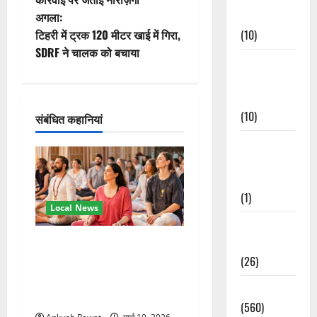
अगला:
Events
ने
टिहरी में ट्रक 120 मीटर खाई में गिरा,
(10)
वि
SDRF ने चालक को बचाया
Food &
गे
Local
Cuisine
श
(10)
संबंधित कहानियां
न
Food &
Local
Cuisine
(1)
Local News
Health &
Wellness
अंतरराष्ट्रीय योग महोत्सव में
(26)
तीसरे दिन योग की गहराई, साधकों
ने सीखी प्राणायाम और मेडिटेशन
Local News
तकनीक
(560)