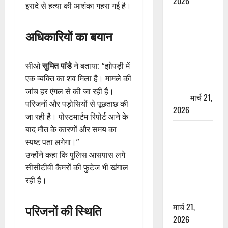
2026
इरादे से हत्या की आशंका गहरा गई है।
ऋषिकेश में
अधिकारियों का बयान
बड़ा प्रॉपर्टी
फ्रॉड! 100
रुपये के स्टांप
सीओ
सुमित पांडे
ने बताया: “झोपड़ी में
पेपर पर NRI
एक व्यक्ति का शव मिला है। मामले की
की जमीन
जांच हर एंगल से की जा रही है।
हड़पी
मार्च 21,
परिजनों और पड़ोसियों से पूछताछ की
2026
जा रही है। पोस्टमार्टम रिपोर्ट आने के
बाद मौत के कारणों और समय का
मसूरी रोड
स्पष्ट पता लगेगा।”
हादसा: खाई में
उन्होंने कहा कि पुलिस आसपास लगे
गिरी थार, एक
सीसीटीवी कैमरों की फुटेज भी खंगाल
युवक की मौत
रही है।
—SDRF ने
दो को बचाया
मार्च 21,
परिजनों की स्थिति
2026