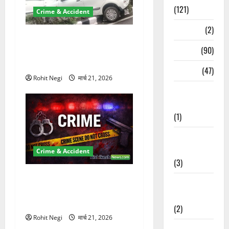
(121)
Crime & Accident
Temples
(2)
दून में रफ्तार का कहर! 120
Temples
(90)
Km/h थार ने स्कूटी सवारों को
कुचला, एक की मौत
Travel
(47)
Rohit Negi
मार्च 21, 2026
Treks &
Adventures
(1)
Treks &
Adventures
Crime & Accident
(3)
ऋषिकेश में बड़ा प्रॉपर्टी फ्रॉड!
Waterfalls &
100 रुपये के स्टांप पेपर पर NRI
Nature
की जमीन हड़पी
(2)
Rohit Negi
मार्च 21, 2026
Waterfalls &