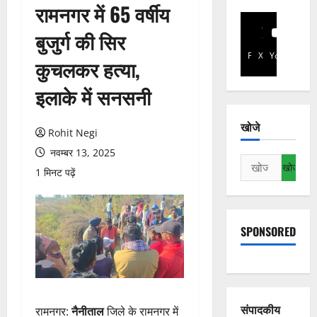
रामनगर में 65 वर्षीय
बुजुर्ग की सिर
Facebook
X
YouTube
कुचलकर हत्या,
इलाके में सनसनी
खोजे
Rohit Negi
नवम्बर 13, 2025
निम्न
1 मिनट पढ़ें
को
खोजें:
SPONSORED
संपादकीय
रामनगर:
नैनीताल
जिले के रामनगर में