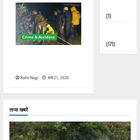
Nature
(1)
Weather
Update
Crime & Accident
(171)
मसूरी रोड हादसा: खाई में गिरी
थार, एक युवक की मौत—SDRF
ने दो को बचाया
Rohit Negi
मार्च 21, 2026
ताजा खबरें