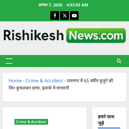
छोड़कर
अगस्त 7, 2026
4:53:56 AM
सामग्री
Facebook
X
YouTube
पर
जाएँ
प्राथमिक
सूची
Home
-
Crime & Accident
-
रामनगर में 65 वर्षीय बुजुर्ग की
सिर कुचलकर हत्या, इलाके में सनसनी
हमारे साथ
Crime & Accident
जुड़े