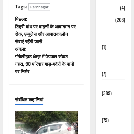
Tags:
Naukri
(4)
Ramnagar
पो
पिछला:
News
(208)
टिहरी बांध पर वाहनों के आवागमन पर
स्ट
Opinion /
रोक, एम्बुलेंस और आपातकालीन
Editorial
सेवाएं रहेंगी जारी
ने
(1)
अगला:
वि
गंगोलीहाट क्षेत्र में पेयजल संकट
Opinion &
गहरा, 90 परिवार गाड़-गदेरों के पानी
Editorial
गे
पर निर्भर
(7)
श
Politics
(389)
न
संबंधित कहानियां
Sarkari
Naukri
(79)
Spirituality