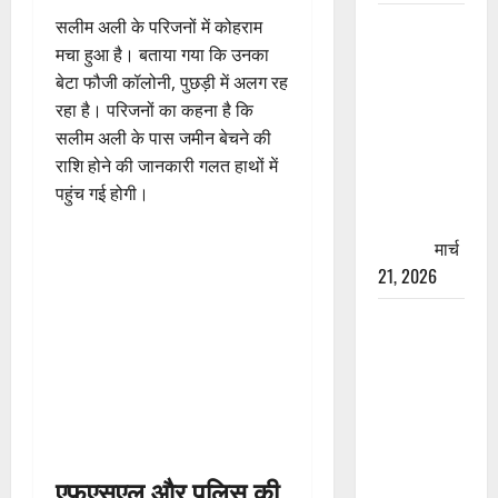
रामझूला पुल
सलीम अली के परिजनों में कोहराम
की मरम्मत
मचा हुआ है। बताया गया कि उनका
शुरू! 11
बेटा फौजी कॉलोनी, पुछड़ी में अलग रह
करोड़ की
रहा है। परिजनों का कहना है कि
योजना,
सलीम अली के पास जमीन बेचने की
चारधाम
राशि होने की जानकारी गलत हाथों में
यात्रा से
पहुंच गई होगी।
पहले होगा
काम पूरा
मार्च
21, 2026
AIIMS
ऋषिकेश के
नाम पर
नौकरी का
झांसा! फर्जी
भर्ती विज्ञापन
एफएसएल और पुलिस की
से युवाओं को