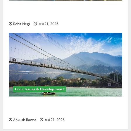
मसूरी रोड हादसा: खाई में गिरी थार, एक युवक की मौत—SDRF
ने दो को बचाया
Rohit Negi
मार्च 21, 2026
Civic Issues & Development
रामझूला पुल की मरम्मत शुरू! 11 करोड़ की योजना, चारधाम
यात्रा से पहले होगा काम पूरा
Ankush Rawat
मार्च 21, 2026