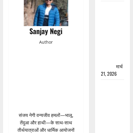
रामझूला पुल
की मरम्मत
शुरू! 11
करोड़ की
Sanjay Negi
योजना,
Author
चारधाम
यात्रा से
पहले होगा
काम पूरा
मार्च
21, 2026
AIIMS
ऋषिकेश के
नाम पर
नौकरी का
झांसा! फर्जी
संजय नेगी वन्यजीव हमलों—भालू,
भर्ती विज्ञापन
तेंदुआ और हाथी—के साथ-साथ
से युवाओं को
तीर्थयात्राओं और धार्मिक आयोजनों