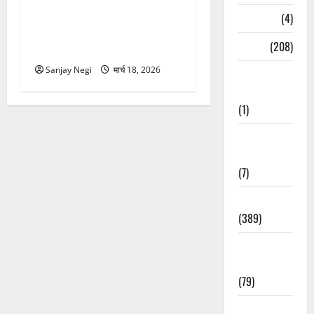
गंगा में बहते बंदर की बचाई जान,
Naukri
(4)
राफ्टिंग टीम और पर्यटकों का
News
(208)
रेस्क्यू वीडियो वायरल
Sanjay Negi
मार्च 18, 2026
Opinion /
Editorial
(1)
Opinion &
Editorial
(7)
Politics
(389)
Sarkari
Naukri
(79)
Spirituality