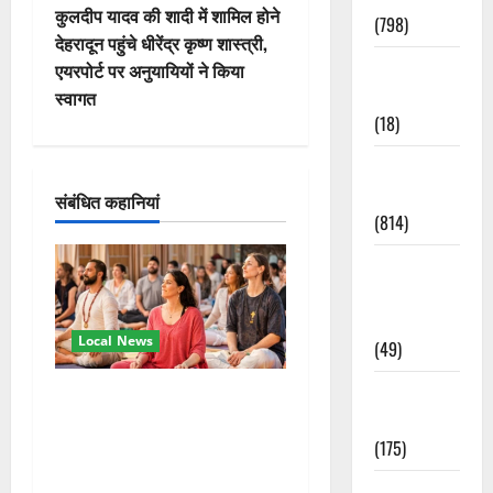
वि
कुलदीप यादव की शादी में शामिल होने
(798)
देहरादून पहुंचे धीरेंद्र कृष्ण शास्त्री,
गे
Culture &
एयरपोर्ट पर अनुयायियों ने किया
Lifestyle
स्वागत
श
(18)
न
Current
Affairs
संबंधित कहानियां
(814)
Education &
Exam
Updates
Local News
(49)
Festivals &
अंतरराष्ट्रीय योग महोत्सव में
Events
तीसरे दिन योग की गहराई, साधकों
(175)
ने सीखी प्राणायाम और मेडिटेशन
तकनीक
Festivals &