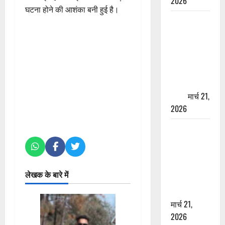
2026
घटना होने की आशंका बनी हुई है।
ऋषिकेश में
बड़ा प्रॉपर्टी
फ्रॉड! 100
रुपये के स्टांप
पेपर पर NRI
की जमीन
हड़पी
मार्च 21,
2026
मसूरी रोड
हादसा: खाई में
गिरी थार, एक
युवक की मौत
लेखक के बारे में
—SDRF ने
दो को बचाया
मार्च 21,
2026