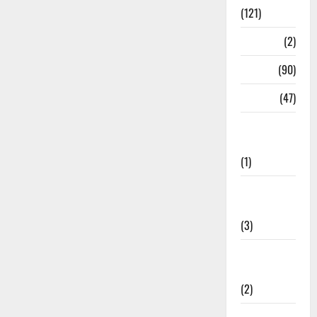
(121)
Temples
(2)
Temples
(90)
Travel
(47)
Treks &
Adventures
(1)
Treks &
Adventures
(3)
Waterfalls &
Nature
(2)
Waterfalls &