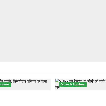
cident
Crime & Accident
़ा प्रॉपर्टी फ्रॉड! 100 रुपये के
मसूरी रोड हादसा: खाई में गिरी थ
पर NRI की जमीन हड़पी
की मौत—SDRF ने दो को बचाया