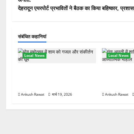
ने
देहरादून एयरपोर्ट प्रभावितों ने बैठक का किया बहिष्कार, प्रश
वि
गे
संबंधित कहानियां
श
Local News
Local News
न
अंतरराष्ट्रीय योग महोत्सव में तीसरे दिन
परमार्थ निकेतन प
योग की गहराई, साधकों ने सीखी प्राणायाम
आरती में लिया भा
और मेडिटेशन तकनीक
मुलाकात
Ankush Rawat
मार्च 19, 2026
Ankush Rawat