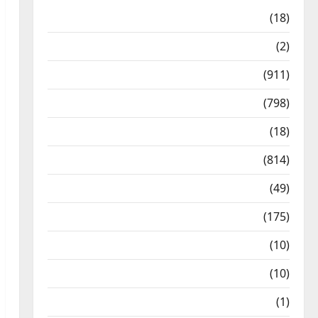
Astrology
(18)
Bizarre
(2)
Civic Issues & Development
(911)
Crime & Accident
(798)
Culture & Lifestyle
(18)
Current Affairs
(814)
Education & Exam Updates
(49)
Festivals & Events
(175)
Festivals & Events
(10)
Food & Local Cuisine
(10)
Food & Local Cuisine
(1)