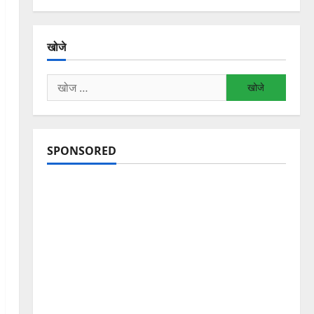
खोजे
निम्न
को
खोजें:
SPONSORED