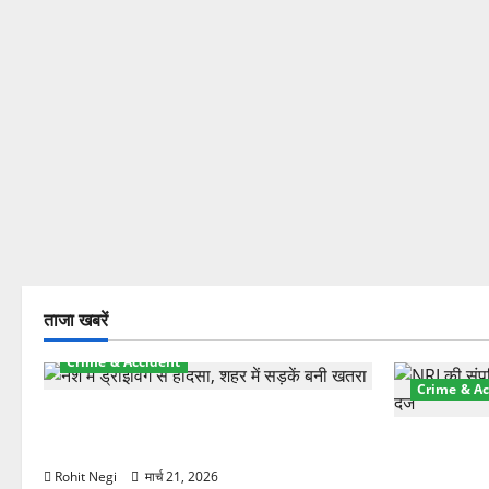
ताजा खबरें
Crime & Accident
Crime & Ac
दून में रफ्तार का कहर! 120 Km/h थार ने
स्कूटी सवारों को कुचला, एक की मौत
ऋषिकेश में बड
स्टांप पेपर 
Rohit Negi
मार्च 21, 2026