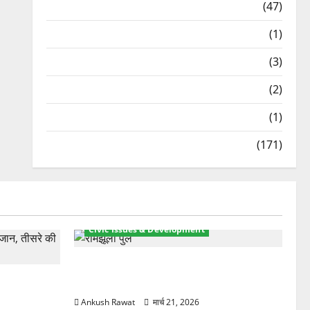
Travel
(47)
Treks & Adventures
(1)
Treks & Adventures
(3)
Waterfalls & Nature
(2)
Waterfalls & Nature
(1)
Weather Update
(171)
Civic Issues & Development
रामझूला पुल की मरम्मत शुरू! 11 करोड़ की
ार, एक युवक
योजना, चारधाम यात्रा से पहले होगा काम पूरा
Ankush Rawat
मार्च 21, 2026