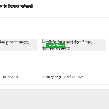
ासन के खिलाफ नारेबाजी
Local News
हुंचे अनूप जलोटा, गंगा
गंगा में बहते बंदर की बचाई जान, राफ्टिंग
ग, स्वामी चिदानंद से
टीम और पर्यटकों का रेस्क्यू वीडियो
वायरल
मार्च 19, 2026
Sanjay Negi
मार्च 18, 2026