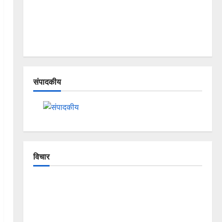
संपादकीय
विचार
The Crumbling Mountains of
Uttarakhand: Continuous Disasters in
Dehradun, Chamoli, and Joshimath —
Why Is This Destruction Repeating?