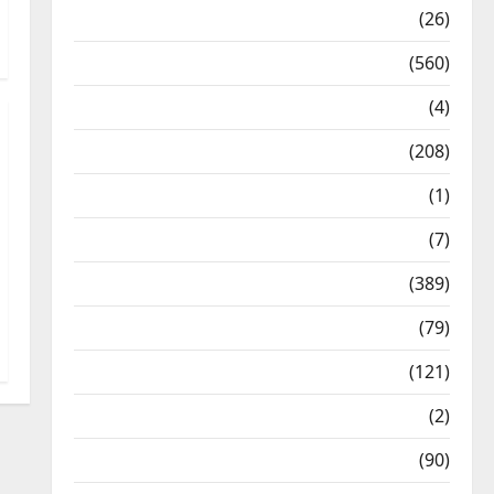
Health & Wellness
(26)
Local News
(560)
Naukri
(4)
News
(208)
Opinion / Editorial
(1)
Opinion & Editorial
(7)
Politics
(389)
Sarkari Naukri
(79)
Spirituality
(121)
Temples
(2)
Temples
(90)