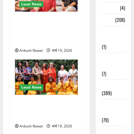
Local News
Naukri
(4)
अंतरराष्ट्रीय योग महोत्सव में
News
(208)
तीसरे दिन योग की गहराई, साधकों
Opinion /
ने सीखी प्राणायाम और मेडिटेशन
Editorial
तकनीक
(1)
Ankush Rawat
मार्च 19, 2026
Opinion &
Editorial
(7)
Politics
Local News
(389)
परमार्थ निकेतन पहुंचे अनूप
Sarkari
जलोटा, गंगा आरती में लिया भाग,
Naukri
स्वामी चिदानंद से मुलाकात
(79)
Ankush Rawat
मार्च 19, 2026
Spirituality