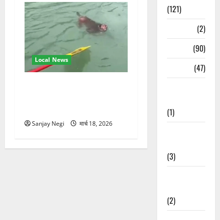
(121)
Temples
(2)
Temples
(90)
Local News
Travel
(47)
गंगा में बहते बंदर की बचाई जान,
Treks &
राफ्टिंग टीम और पर्यटकों का
Adventures
रेस्क्यू वीडियो वायरल
(1)
Sanjay Negi
मार्च 18, 2026
Treks &
Adventures
(3)
Waterfalls &
Nature
(2)
Waterfalls &