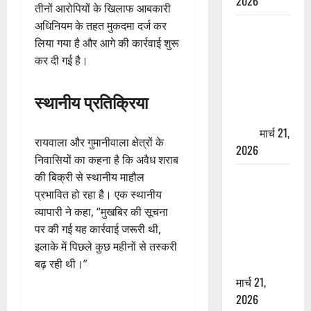
2026
तीनों आरोपियों के खिलाफ आबकारी
अधिनियम के तहत मुकदमा दर्ज कर
ऋषिकेश में
लिया गया है और आगे की कार्रवाई शुरू
बड़ा प्रॉपर्टी
कर दी गई है।
फ्रॉड! 100
रुपये के स्टांप
स्थानीय प्रतिक्रिया
पेपर पर NRI
की जमीन
हड़पी
मार्च 21,
रायवाला और गुमानीवाला क्षेत्रों के
2026
निवासियों का कहना है कि अवैध शराब
मसूरी रोड
की बिक्री से स्थानीय माहौल
हादसा: खाई में
प्रभावित हो रहा है। एक स्थानीय
गिरी थार, एक
व्यापारी ने कहा, “मुखबिर की सूचना
युवक की मौत
पर की गई यह कार्रवाई जरूरी थी,
—SDRF ने
इलाके में पिछले कुछ महीनों से तस्करी
दो को बचाया
बढ़ रही थी।”
मार्च 21,
2026