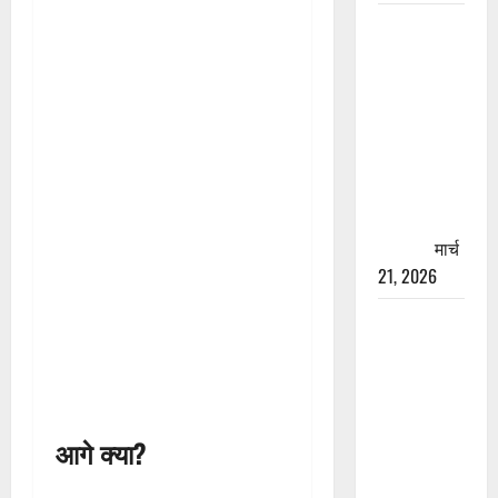
रामझूला पुल
की मरम्मत
शुरू! 11
करोड़ की
योजना,
चारधाम
यात्रा से
पहले होगा
काम पूरा
मार्च
21, 2026
AIIMS
ऋषिकेश के
नाम पर
नौकरी का
झांसा! फर्जी
आगे क्या?
भर्ती विज्ञापन
से युवाओं को