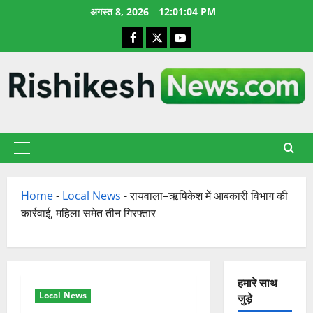
छोड़कर
अगस्त 8, 2026
12:01:05 PM
सामग्री
Facebook
X
YouTube
पर
जाएँ
प्राथमिक
सूची
Home
-
Local News
-
रायवाला–ऋषिकेश में आबकारी विभाग की
कार्रवाई, महिला समेत तीन गिरफ्तार
हमारे साथ
Local News
जुड़े