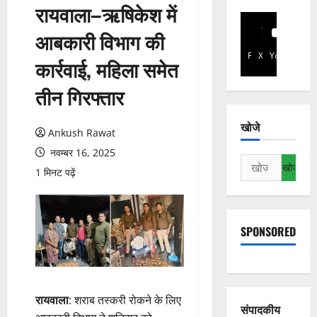
रायवाला–ऋषिकेश में
आबकारी विभाग की
Facebook
X
YouTube
कार्रवाई, महिला समेत
तीन गिरफ्तार
खोजे
Ankush Rawat
नवम्बर 16, 2025
निम्न
1 मिनट पढ़ें
को
खोजें:
SPONSORED
रायवाला
: शराब तस्करी रोकने के लिए
संपादकीय