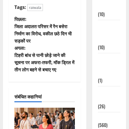
Events
Tags:
raiwala
(10)
पो
पिछला:
Food &
जिला अदालत परिसर में रैन बसेरा
स्ट
Local
निर्माण का विरोध, वकील छठे दिन भी
Cuisine
सड़कों पर
ने
(10)
अगला:
वि
टिहरी बांध से पानी छोड़े जाने की
Food &
सूचना पर अफरा-तफरी, मॉक ड्रिल में
Local
गे
तीन लोग बहने से बचाए गए
Cuisine
श
(1)
न
Health &
संबंधित कहानियां
Wellness
(26)
Local News
(560)