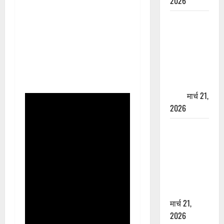
2026
ऋषिकेश में
बड़ा प्रॉपर्टी
फ्रॉड! 100
रुपये के स्टांप
पेपर पर NRI
की जमीन
हड़पी
मार्च 21,
2026
मसूरी रोड
हादसा: खाई में
गिरी थार, एक
युवक की मौत
—SDRF ने
दो को बचाया
मार्च 21,
2026