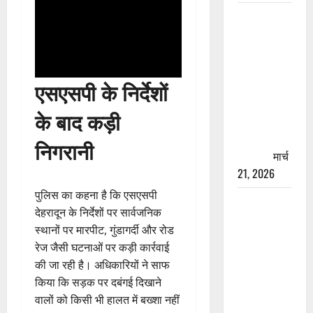
रामझूला पुल
की मरम्मत
शुरू! 11
करोड़ की
एसएसपी के निर्देशों
योजना,
चारधाम
के बाद कड़ी
यात्रा से
पहले होगा
निगरानी
काम पूरा
मार्च
21, 2026
पुलिस का कहना है कि एसएसपी
AIIMS
देहरादून के निर्देशों पर सार्वजनिक
ऋषिकेश के
स्थानों पर मारपीट, गुंडागर्दी और रोड
नाम पर
रेज जैसी घटनाओं पर कड़ी कार्रवाई
नौकरी का
की जा रही है। अधिकारियों ने साफ
झांसा! फर्जी
किया कि सड़क पर दबंगई दिखाने
भर्ती विज्ञापन
वालों को किसी भी हालत में बख्शा नहीं
से युवाओं को