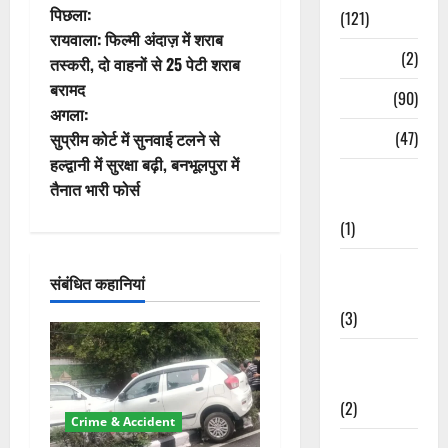
पो
पिछला:
(121)
रायवाला: फिल्मी अंदाज़ में शराब
स्ट
Temples
(2)
तस्करी, दो वाहनों से 25 पेटी शराब
बरामद
ने
Temples
(90)
अगला:
वि
Travel
(47)
सुप्रीम कोर्ट में सुनवाई टलने से
हल्द्वानी में सुरक्षा बढ़ी, बनभूलपुरा में
Treks &
गे
तैनात भारी फोर्स
Adventures
श
(1)
न
Treks &
संबंधित कहानियां
Adventures
(3)
Waterfalls &
Nature
(2)
Crime & Accident
Waterfalls &