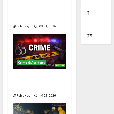
दून में रफ्तार का कहर! 120
Nature
Km/h थार ने स्कूटी सवारों को
(1)
कुचला, एक की मौत
Weather
Rohit Negi
मार्च 21, 2026
Update
(171)
Crime & Accident
ऋषिकेश में बड़ा प्रॉपर्टी फ्रॉड!
100 रुपये के स्टांप पेपर पर NRI
की जमीन हड़पी
Rohit Negi
मार्च 21, 2026