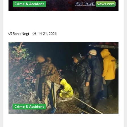
Crime & Accident
ऋषिकेश में बड़ा प्रॉपर्टी फ्रॉड! 100 रुपये के स्टांप पेपर पर
NRI की जमीन हड़पी
Rohit Negi
मार्च 21, 2026
Crime & Accident
मसूरी रोड हादसा: खाई में गिरी थार, एक युवक की मौत—SDRF