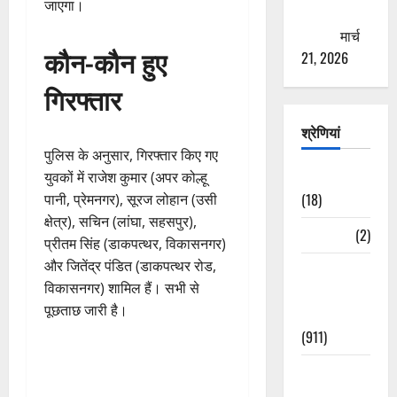
जाएगा।
ठगने की
कोशिश
मार्च
कौन-कौन हुए
21, 2026
गिरफ्तार
श्रेणियां
पुलिस के अनुसार, गिरफ्तार किए गए
Astrology
युवकों में राजेश कुमार (अपर कोल्हू
(18)
पानी, प्रेमनगर), सूरज लोहान (उसी
क्षेत्र), सचिन (लांघा, सहसपुर),
Bizarre
(2)
प्रीतम सिंह (डाकपत्थर, विकासनगर)
और जितेंद्र पंडित (डाकपत्थर रोड,
Civic Issues
विकासनगर) शामिल हैं। सभी से
&
पूछताछ जारी है।
Development
(911)
Crime &
Accident