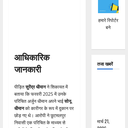
हमारे रिपोर्टर
बने
आधिकारिक
तजा खबरें
जानकारी
दून में रफ्तार
का कहर! 120
पीड़ित
सुरेंद्र धीमान
ने शिकायत में
Km/h थार ने
बताया कि फरवरी 2025 में उनके
स्कूटी सवारों
परिचित अर्जुन धीमान अपने भाई
सोनू
को कुचला,
धीमान
को कारीगर के रूप में दुकान पर
एक की मौत
छोड़ गए थे। आरोपी ने छुटमलपुर
मार्च 21,
निवासी एक परिचित के माध्यम से