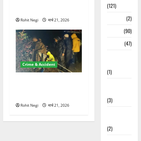
100 रुपये के स्टांप पेपर पर NRI
(121)
की जमीन हड़पी
Temples
(2)
Rohit Negi
मार्च 21, 2026
Temples
(90)
Travel
(47)
Treks &
Adventures
Crime & Accident
(1)
मसूरी रोड हादसा: खाई में गिरी
Treks &
थार, एक युवक की मौत—SDRF
Adventures
ने दो को बचाया
(3)
Rohit Negi
मार्च 21, 2026
Waterfalls &
Nature
(2)
Waterfalls &