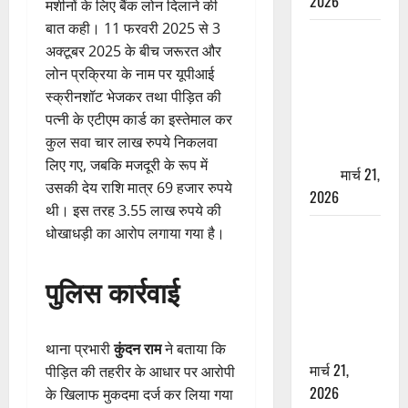
2026
मशीनों के लिए बैंक लोन दिलाने की
बात कही। 11 फरवरी 2025 से 3
ऋषिकेश में
अक्टूबर 2025 के बीच जरूरत और
बड़ा प्रॉपर्टी
लोन प्रक्रिया के नाम पर यूपीआई
फ्रॉड! 100
स्क्रीनशॉट भेजकर तथा पीड़ित की
रुपये के स्टांप
पत्नी के एटीएम कार्ड का इस्तेमाल कर
पेपर पर NRI
कुल सवा चार लाख रुपये निकलवा
की जमीन
लिए गए, जबकि मजदूरी के रूप में
हड़पी
मार्च 21,
उसकी देय राशि मात्र 69 हजार रुपये
2026
थी। इस तरह 3.55 लाख रुपये की
मसूरी रोड
धोखाधड़ी का आरोप लगाया गया है।
हादसा: खाई में
गिरी थार, एक
पुलिस कार्रवाई
युवक की मौत
—SDRF ने
दो को बचाया
थाना प्रभारी
कुंदन राम
ने बताया कि
मार्च 21,
पीड़ित की तहरीर के आधार पर आरोपी
2026
के खिलाफ मुकदमा दर्ज कर लिया गया