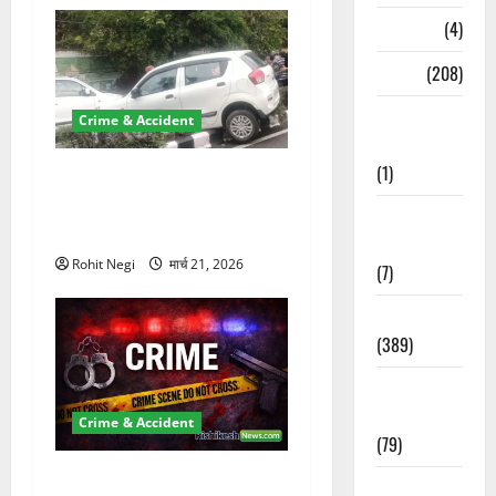
Naukri
(4)
News
(208)
Opinion /
Crime & Accident
Editorial
(1)
दून में रफ्तार का कहर! 120
Km/h थार ने स्कूटी सवारों को
Opinion &
कुचला, एक की मौत
Editorial
Rohit Negi
मार्च 21, 2026
(7)
Politics
(389)
Sarkari
Naukri
Crime & Accident
(79)
ऋषिकेश में बड़ा प्रॉपर्टी फ्रॉड!
Spirituality