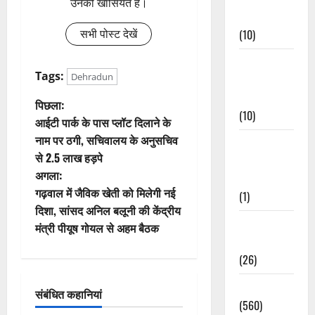
उनकी खासियत है।
Events
(10)
सभी पोस्ट देखें
Food &
Tags:
Dehradun
Local
Cuisine
पो
पिछला:
(10)
आईटी पार्क के पास प्लॉट दिलाने के
स्ट
नाम पर ठगी, सचिवालय के अनुसचिव
Food &
से 2.5 लाख हड़पे
Local
ने
अगला:
Cuisine
वि
गढ़वाल में जैविक खेती को मिलेगी नई
(1)
दिशा, सांसद अनिल बलूनी की केंद्रीय
गे
Health &
मंत्री पीयूष गोयल से अहम बैठक
Wellness
श
(26)
न
Local News
संबंधित कहानियां
(560)