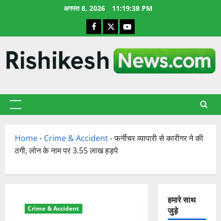
छोड़कर
अगस्त 8, 2026
11:19:38 PM
सामग्री
Facebook
X
YouTube
पर
जाएँ
प्राथमिक
सूची
Home
-
Crime & Accident
-
फर्नीचर व्यापारी से कारीगर ने की
ठगी, लोन के नाम पर 3.55 लाख हड़पे
हमारे साथ
Crime & Accident
जुड़े