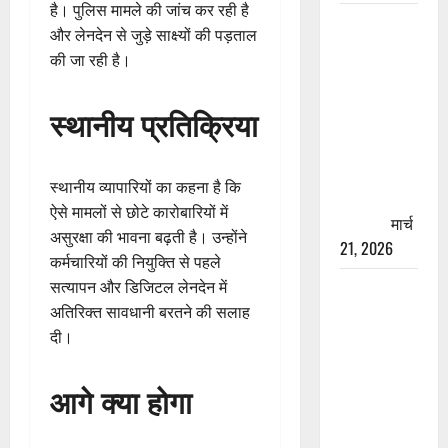
है। पुलिस मामले की जांच कर रही है
रामझूला पुल
और लेनदेन से जुड़े साक्ष्यों की पड़ताल
की मरम्मत
की जा रही है।
शुरू! 11
करोड़ की
स्थानीय प्रतिक्रिया
योजना,
चारधाम
यात्रा से
स्थानीय व्यापारियों का कहना है कि
पहले होगा
ऐसे मामलों से छोटे कारोबारियों में
काम पूरा
मार्च
असुरक्षा की भावना बढ़ती है। उन्होंने
21, 2026
कर्मचारियों की नियुक्ति से पहले
AIIMS
सत्यापन और डिजिटल लेनदेन में
ऋषिकेश के
अतिरिक्त सावधानी बरतने की सलाह
नाम पर
दी।
नौकरी का
झांसा! फर्जी
आगे क्या होगा
भर्ती विज्ञापन
से युवाओं को